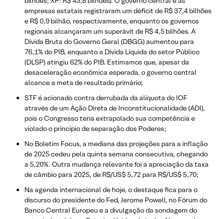
bilhões; XP: R$ 43,8 bilhões). O governo central e as
empresas estatais registraram um déficit de R$ 37,4 bilhões
e R$ 0,9 bilhão, respectivamente, enquanto os governos
regionais alcançaram um superávit de R$ 4,5 bilhões. A
Dívida Bruta do Governo Geral (DBGG) aumentou para
76,1% do PIB, enquanto a Dívida Líquida do setor Público
(DLSP) atingiu 62% do PIB. Estimamos que, apesar da
desaceleração econômica esperada, o governo central
alcance a meta de resultado primário;
STF é acionado contra derrubada da alíquota do IOF
através de um Ação Direta de Inconstitucionalidade (ADI),
pois o Congresso teria extrapolado sua competência e
violado o princípio de separação dos Poderes;
No Boletim Focus, a mediana das projeções para a inflação
de 2025 cedeu pela quinta semana consecutiva, chegando
a 5,20%. Outra mudança relevante foi a apreciação da taxa
de câmbio para 2025, de R$/US$ 5,72 para R$/US$ 5,70;
Na agenda internacional de hoje, o destaque fica para o
discurso do presidente do Fed, Jerome Powell, no Fórum do
Banco Central Europeu e a divulgação da sondagem do