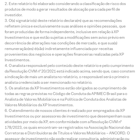
Este relatório foi elaborado considerando a classificação de risco dos
produtos de modo a gerar resultados de alocação para cada perfil de
investidor.
O(s) signatário(s) deste relatório declara(m) que as recomendações
refletem única e exclusivamente suas análises e opiniões pessoais, que
foram produzidas de forma independente, inclusive em relação à XP
Investimentos e que estão sujeitas a modificações sem aviso prévio em
decorrência de alterações nas condições de mercado, e que sua(s)
remuneração(es) é(são) indiretamente influenciada por receitas
provenientes dos negócios e operações financeiras realizadas pela XP
Investimentos.
O analista responsável pelo conteúdo deste relatório e pelo cumprimento
da Resolução CVM nº 20/2021 está indicado acima, sendo que, caso constem
a indicação de mais um analista no relatório, o responsável será o primeiro
analista credenciado a ser mencionado no relatório.
Os analistas da XP Investimentos estão obrigados ao cumprimento de
todas as regras previstas no Código de Conduta da APIMEC Brasil para o
Analista de Valores Mobiliários e na Política de Conduta dos Analistas de
Valores Mobiliários da XP Investimentos.
O atendimento de nossos clientes é realizado por empregados da XP
Investimentos ou por assessores de investimento que desempenham suas
atividades por meio da XP, em conformidade com a Resolução CVM nº
178/2023, os quais encontram-se registrados na Associação Nacional das
Corretoras e Distribuidoras de Títulos e Valores Mobiliários – ANCORD. O
assessor de investimento não pode realizar consultoria, administração ou