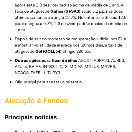
agora está 2,8 desvios-padrão acima da média de 1 ano. A
taxa de aluguel de
Gafisa (GFSA3)
subiu 5,2 p.p. nas duas
últimas semanas e atingiu 13,7%. No entanto, o SI caiu 12,6
p.p. e chegou a 0,7%, 2,6 desvios-padrão abaixo da média de
1 ano.
Depois de sair do processo de recuperação judicial nos EUA
e mostrar volatilidade elevada nos últimos dias, a taxa de
aluguel de
Gol (GOLL54)
atingiu 298,5%.
Outras ações para ficar de olho:
ABCB4, AURA33, AURE3,
AZUL4, BHIA3, INTB3, LIGT3, MDIA3, MGLU3, MRVE3,
NTCO3, TAEE11, TUPY3
Clique
aqui
para acessar o relatório.
Alocação & Fundos
Principais notícias