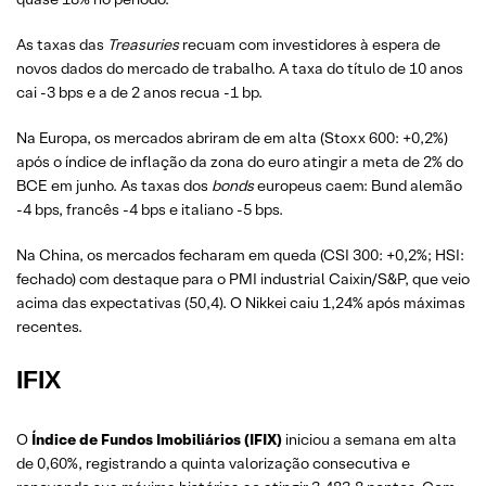
As taxas das
Treasuries
recuam com investidores à espera de
novos dados do mercado de trabalho. A taxa do título de 10 anos
cai -3 bps e a de 2 anos recua -1 bp.
Na Europa, os mercados abriram de em alta (Stoxx 600: +0,2%)
após o índice de inflação da zona do euro atingir a meta de 2% do
BCE em junho. As taxas dos
bonds
europeus caem: Bund alemão
-4 bps, francês -4 bps e italiano -5 bps.
Na China, os mercados fecharam em queda (CSI 300: +0,2%; HSI:
fechado) com destaque para o PMI industrial Caixin/S&P, que veio
acima das expectativas (50,4). O Nikkei caiu 1,24% após máximas
recentes.
IFIX
O
Índice de Fundos Imobiliários (IFIX)
iniciou a semana em alta
de 0,60%, registrando a quinta valorização consecutiva e