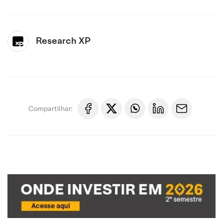
Research XP
Compartilhar: