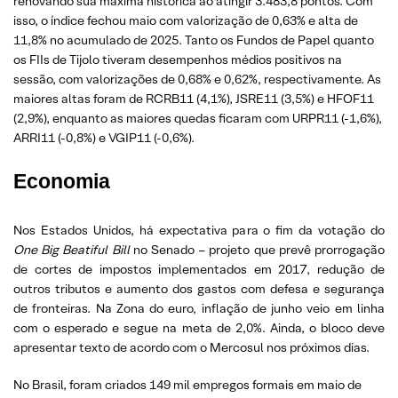
renovando sua máxima histórica ao atingir 3.483,8 pontos. Com
isso, o índice fechou maio com valorização de 0,63% e alta de
11,8% no acumulado de 2025. Tanto os Fundos de Papel quanto
os FIIs de Tijolo tiveram desempenhos médios positivos na
sessão, com valorizações de 0,68% e 0,62%, respectivamente. As
maiores altas foram de RCRB11 (4,1%), JSRE11 (3,5%) e HFOF11
(2,9%), enquanto as maiores quedas ficaram com URPR11 (-1,6%),
ARRI11 (-0,8%) e VGIP11 (-0,6%).
Economia
Nos Estados Unidos, há expectativa para o fim da votação do
One Big Beatiful Bill
no Senado – projeto que prevê prorrogação
de cortes de impostos implementados em 2017, redução de
outros tributos e aumento dos gastos com defesa e segurança
de fronteiras. Na Zona do euro, inflação de junho veio em linha
com o esperado e segue na meta de 2,0%. Ainda, o bloco deve
apresentar texto de acordo com o Mercosul nos próximos dias.
No Brasil, foram criados 149 mil empregos formais em maio de