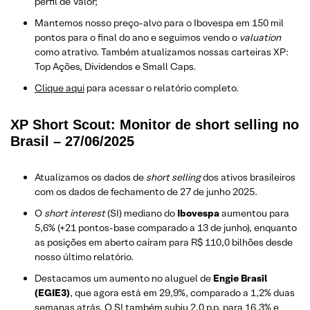
perfil de Valor;
Mantemos nosso preço-alvo para o Ibovespa em 150 mil
pontos para o final do ano e seguimos vendo o
valuation
como atrativo. Também atualizamos nossas carteiras XP:
Top Ações, Dividendos e Small Caps.
Clique aqui
para acessar o relatório completo.
XP Short Scout: Monitor de short selling no
Brasil – 27/06/2025
Atualizamos os dados de
short selling
dos ativos brasileiros
com os dados de fechamento de 27 de junho 2025.
O
short interest
(SI) mediano do
Ibovespa
aumentou para
5,6% (+21 pontos-base comparado a 13 de junho), enquanto
as posições em aberto caíram para R$ 110,0 bilhões desde
nosso último relatório.
Destacamos um aumento no aluguel de
Engie Brasil
(EGIE3)
, que agora está em 29,9%, comparado a 1,2% duas
semanas atrás. O SI também subiu 2,0 p.p. para 16,3% e