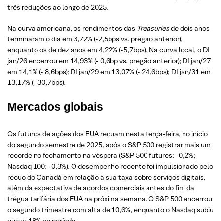
três reduções ao longo de 2025.
Na curva americana, os rendimentos das
Treasuries
de dois anos
terminaram o dia em 3,72% (-2,5bps vs. pregão anterior),
enquanto os de dez anos em 4,22% (-5,7bps). Na curva local, o DI
jan/26 encerrou em 14,93% (- 0,6bp vs. pregão anterior); DI jan/27
em 14,1% (- 8,6bps); DI jan/29 em 13,07% (- 24,6bps); DI jan/31 em
13,17% (- 30,7bps).
Mercados globais
Os futuros de ações dos EUA recuam nesta terça-feira, no início
do segundo semestre de 2025, após o S&P 500 registrar mais um
recorde no fechamento na véspera (S&P 500 futures: -0,2%;
Nasdaq 100: -0,3%). O desempenho recente foi impulsionado pelo
recuo do Canadá em relação à sua taxa sobre serviços digitais,
além da expectativa de acordos comerciais antes do fim da
trégua tarifária dos EUA na próxima semana. O S&P 500 encerrou
o segundo trimestre com alta de 10,6%, enquanto o Nasdaq subiu
quase 18% no período.