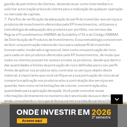
gestão de patrimônio de clientes, devendo atuar como intermediário e
solicitar autorização prévia do cliente para a realização de qualquer operação
no mercado de capitais.
Para fins de verificação da adequação do perfil do investidor aos serviços e
produtos de investimento oferecidos pela XP Investimentos, utilizamos a
metodologia de adequação dos produtos por portfólio, nos termos das
Regras e Procedimentos ANBIMA de Suitability nº 01 e do Código ANBIMA
de Distribuição de Produtos de Investimento. Essa metodologia consiste em
atribuir uma pontuação máxima de risco para cada perfil de investidor
(conservador, moderado e agressivo), bem como uma pontuação de risco
para cada um dos produtos oferecidos pela XP Investimentos, de modo que
todos os clientes possam ter acesso a todos os produtos, desde que dentro
das quantidades e limites da pontuação de risco definidas para o seu perfil.
Antes de aplicar nos produtos e/ou contratar os serviços objeto deste
material, é importante que você verifique se a sua pontuação de risco atual
comporta a aplicação nos produtos e/ou a contratação dos serviços em
questão, bem como se há limitações de volume, concentração e/ou
quantidade para a aplicação desejada. Você pode consultar essas
informações diretamente no momento da transmissão da sua ordem ou,
ainda, consultando o risco geral da sua carteira na tela de carteira (Visão
Risco). Caso a sua pontuação de risco atual não comporte a
aplicação/contratação pretendida, ou caso existam limitações em relação à
quantidade e/ou volume financeiro para a referida aplicação/contratação, isto
significa que, com base na composição atual da sua carteira, esta
aplicação/contratação não está adequada ao seu perfil. Em caso de dúvidas