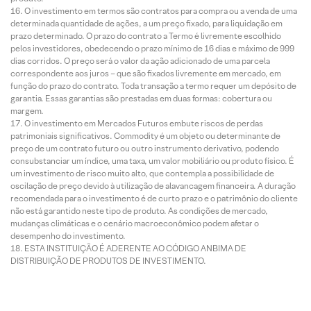
O investimento em termos são contratos para compra ou a venda de uma
determinada quantidade de ações, a um preço fixado, para liquidação em
prazo determinado. O prazo do contrato a Termo é livremente escolhido
pelos investidores, obedecendo o prazo mínimo de 16 dias e máximo de 999
dias corridos. O preço será o valor da ação adicionado de uma parcela
correspondente aos juros – que são fixados livremente em mercado, em
função do prazo do contrato. Toda transação a termo requer um depósito de
garantia. Essas garantias são prestadas em duas formas: cobertura ou
margem.
O investimento em Mercados Futuros embute riscos de perdas
patrimoniais significativos. Commodity é um objeto ou determinante de
preço de um contrato futuro ou outro instrumento derivativo, podendo
consubstanciar um índice, uma taxa, um valor mobiliário ou produto físico. É
um investimento de risco muito alto, que contempla a possibilidade de
oscilação de preço devido à utilização de alavancagem financeira. A duração
recomendada para o investimento é de curto prazo e o patrimônio do cliente
não está garantido neste tipo de produto. As condições de mercado,
mudanças climáticas e o cenário macroeconômico podem afetar o
desempenho do investimento.
ESTA INSTITUIÇÃO É ADERENTE AO CÓDIGO ANBIMA DE
DISTRIBUIÇÃO DE PRODUTOS DE INVESTIMENTO.