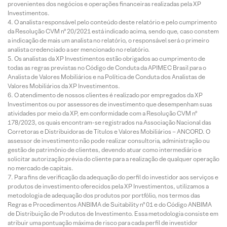
provenientes dos negócios e operações financeiras realizadas pela XP
Investimentos.
O analista responsável pelo conteúdo deste relatório e pelo cumprimento
da Resolução CVM nº 20/2021 está indicado acima, sendo que, caso constem
a indicação de mais um analista no relatório, o responsável será o primeiro
analista credenciado a ser mencionado no relatório.
Os analistas da XP Investimentos estão obrigados ao cumprimento de
todas as regras previstas no Código de Conduta da APIMEC Brasil para o
Analista de Valores Mobiliários e na Política de Conduta dos Analistas de
Valores Mobiliários da XP Investimentos.
O atendimento de nossos clientes é realizado por empregados da XP
Investimentos ou por assessores de investimento que desempenham suas
atividades por meio da XP, em conformidade com a Resolução CVM nº
178/2023, os quais encontram-se registrados na Associação Nacional das
Corretoras e Distribuidoras de Títulos e Valores Mobiliários – ANCORD. O
assessor de investimento não pode realizar consultoria, administração ou
gestão de patrimônio de clientes, devendo atuar como intermediário e
solicitar autorização prévia do cliente para a realização de qualquer operação
no mercado de capitais.
Para fins de verificação da adequação do perfil do investidor aos serviços e
produtos de investimento oferecidos pela XP Investimentos, utilizamos a
metodologia de adequação dos produtos por portfólio, nos termos das
Regras e Procedimentos ANBIMA de Suitability nº 01 e do Código ANBIMA
de Distribuição de Produtos de Investimento. Essa metodologia consiste em
atribuir uma pontuação máxima de risco para cada perfil de investidor