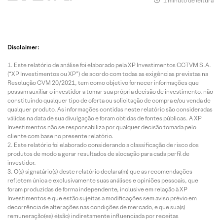
1 minuto de leitura
Disclaimer:
Este relatório de análise foi elaborado pela XP Investimentos CCTVM S.A.
(“XP Investimentos ou XP”) de acordo com todas as exigências previstas na
Resolução CVM 20/2021, tem como objetivo fornecer informações que
possam auxiliar o investidor a tomar sua própria decisão de investimento, não
constituindo qualquer tipo de oferta ou solicitação de compra e/ou venda de
qualquer produto. As informações contidas neste relatório são consideradas
válidas na data de sua divulgação e foram obtidas de fontes públicas. A XP
Investimentos não se responsabiliza por qualquer decisão tomada pelo
cliente com base no presente relatório.
Este relatório foi elaborado considerando a classificação de risco dos
produtos de modo a gerar resultados de alocação para cada perfil de
investidor.
O(s) signatário(s) deste relatório declara(m) que as recomendações
refletem única e exclusivamente suas análises e opiniões pessoais, que
foram produzidas de forma independente, inclusive em relação à XP
Investimentos e que estão sujeitas a modificações sem aviso prévio em
decorrência de alterações nas condições de mercado, e que sua(s)
remuneração(es) é(são) indiretamente influenciada por receitas