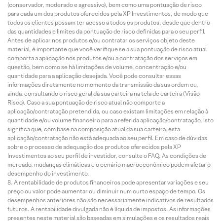
(conservador, moderado e agressivo), bem como uma pontuação de risco
para cada um dos produtos oferecidos pela XP Investimentos, de modo que
todos os clientes possam ter acesso a todos os produtos, desde que dentro
das quantidades e limites da pontuação de risco definidas para o seu perfil.
Antes de aplicar nos produtos e/ou contratar os serviços objeto deste
material, é importante que você verifique se a sua pontuação de risco atual
comporta a aplicação nos produtos e/ou a contratação dos serviços em
questão, bem como se há limitações de volume, concentração e/ou
quantidade para a aplicação desejada. Você pode consultar essas
informações diretamente no momento da transmissão da sua ordem ou,
ainda, consultando o risco geral da sua carteira na tela de carteira (Visão
Risco). Caso a sua pontuação de risco atual não comporte a
aplicação/contratação pretendida, ou caso existam limitações em relação à
quantidade e/ou volume financeiro para a referida aplicação/contratação, isto
significa que, com base na composição atual da sua carteira, esta
aplicação/contratação não está adequada ao seu perfil. Em caso de dúvidas
sobre o processo de adequação dos produtos oferecidos pela XP
Investimentos ao seu perfil de investidor, consulte o FAQ. As condições de
mercado, mudanças climáticas e o cenário macroeconômico podem afetar o
desempenho do investimento.
A rentabilidade de produtos financeiros pode apresentar variações e seu
preço ou valor pode aumentar ou diminuir num curto espaço de tempo. Os
desempenhos anteriores não são necessariamente indicativos de resultados
futuros. A rentabilidade divulgada não é líquida de impostos. As informações
presentes neste material são baseadas em simulações e os resultados reais