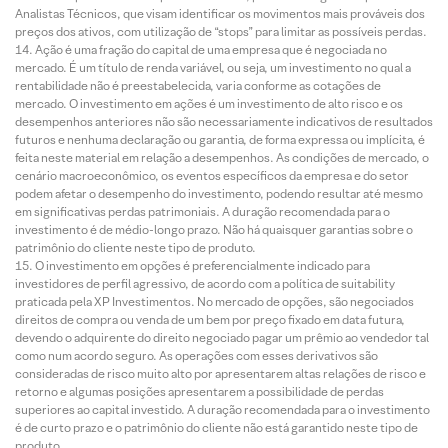
Analistas Técnicos, que visam identificar os movimentos mais prováveis dos
preços dos ativos, com utilização de “stops” para limitar as possíveis perdas.
Ação é uma fração do capital de uma empresa que é negociada no
mercado. É um título de renda variável, ou seja, um investimento no qual a
rentabilidade não é preestabelecida, varia conforme as cotações de
mercado. O investimento em ações é um investimento de alto risco e os
desempenhos anteriores não são necessariamente indicativos de resultados
futuros e nenhuma declaração ou garantia, de forma expressa ou implícita, é
feita neste material em relação a desempenhos. As condições de mercado, o
cenário macroeconômico, os eventos específicos da empresa e do setor
podem afetar o desempenho do investimento, podendo resultar até mesmo
em significativas perdas patrimoniais. A duração recomendada para o
investimento é de médio-longo prazo. Não há quaisquer garantias sobre o
patrimônio do cliente neste tipo de produto.
O investimento em opções é preferencialmente indicado para
investidores de perfil agressivo, de acordo com a política de suitability
praticada pela XP Investimentos. No mercado de opções, são negociados
direitos de compra ou venda de um bem por preço fixado em data futura,
devendo o adquirente do direito negociado pagar um prêmio ao vendedor tal
como num acordo seguro. As operações com esses derivativos são
consideradas de risco muito alto por apresentarem altas relações de risco e
retorno e algumas posições apresentarem a possibilidade de perdas
superiores ao capital investido. A duração recomendada para o investimento
é de curto prazo e o patrimônio do cliente não está garantido neste tipo de
produto.