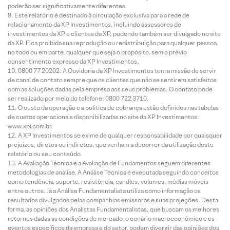
poderão ser significativamente diferentes.
Este relatório é destinado à circulação exclusiva para a rede de
relacionamento da XP Investimentos, incluindo assessores de
investimentos da XP e clientes da XP, podendo também ser divulgado no site
da XP. Fica proibida sua reprodução ou redistribuição para qualquer pessoa,
no todo ou em parte, qualquer que seja o propósito, sem o prévio
consentimento expresso da XP Investimentos.
0800 77 20202. A Ouvidoria da XP Investimentos tem a missão de servir
de canal de contato sempre que os clientes que não se sentirem satisfeitos
com as soluções dadas pela empresa aos seus problemas. O contato pode
ser realizado por meio do telefone: 0800 722 3710.
O custo da operação e a política de cobrança estão definidos nas tabelas
de custos operacionais disponibilizadas no site da XP Investimentos:
www.xpi.com.br.
A XP Investimentos se exime de qualquer responsabilidade por quaisquer
prejuízos, diretos ou indiretos, que venham a decorrer da utilização deste
relatório ou seu conteúdo.
A Avaliação Técnica e a Avaliação de Fundamentos seguem diferentes
metodologias de análise. A Análise Técnica é executada seguindo conceitos
como tendência, suporte, resistência, candles, volumes, médias móveis
entre outros. Já a Análise Fundamentalista utiliza como informação os
resultados divulgados pelas companhias emissoras e suas projeções. Desta
forma, as opiniões dos Analistas Fundamentalistas, que buscam os melhores
retornos dadas as condições de mercado, o cenário macroeconômico e os
eventos específicos da empresa e do setor, podem divergir das opiniões dos