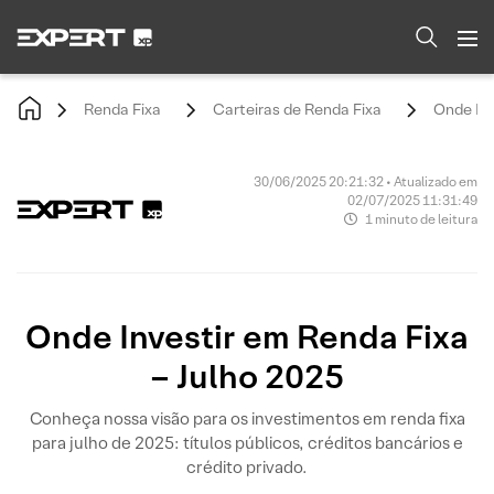
Renda Fixa
Carteiras de Renda Fixa
Onde Inv
30/06/2025 20:21:32 • Atualizado em
02/07/2025 11:31:49
1 minuto de leitura
Onde Investir em Renda Fixa
– Julho 2025
Conheça nossa visão para os investimentos em renda fixa
para julho de 2025: títulos públicos, créditos bancários e
crédito privado.