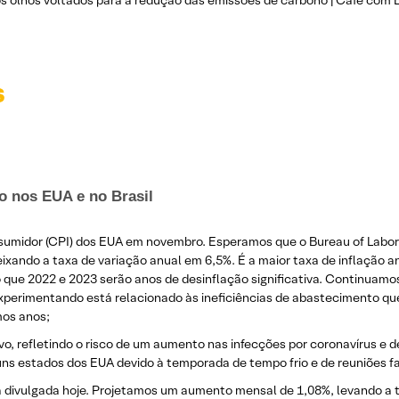
s olhos voltados para a redução das emissões de carbono | Café com
s
o nos EUA e no Brasil
nsumidor (CPI) dos EUA em novembro. Esperamos que o Bureau of Labor
ando a taxa de variação anual em 6,5%. É a maior taxa de inflação 
 que 2022 e 2023 serão anos de desinflação significativa. Continuam
experimentando está relacionado às ineficiências de abastecimento qu
mos anos;
 refletindo o risco de um aumento nas infecções por coronavírus e de
s estados dos EUA devido à temporada de tempo frio e de reuniões fa
rá divulgada hoje. Projetamos um aumento mensal de 1,08%, levando a 