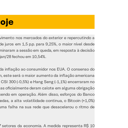
oje
vimento nos mercados do exterior e repercutindo a
e juros em 1,5 p.p. para 9,25%, o maior nível desde
erminaram a sessão em queda, em resposta à decisão
 jan/28 fechou em 10,54%.
a inflação ao consumidor nos EUA. O consenso do
m, este será o maior aumento da inflação americana
s CSI 300 (-0,5%) e Hang Seng (-1,1%) encerraram no
sas oficialmente deram calote em alguma obrigação
ecendo em operação. Além disso, esforços do Banco
as, a alta volatilidade continua, o Bitcoin (+1,0%)
uma falha na sua rede que desacelerou o ritmo de
17 setores da economia. A medida representa R$ 10