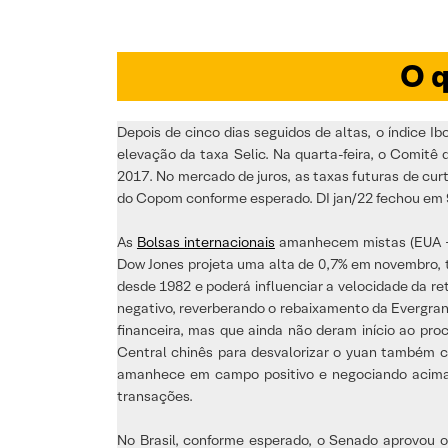
O q
Depois de cinco dias seguidos de altas, o índice
elevação da taxa Selic. Na quarta-feira, o Comitê 
2017. No mercado de juros, as taxas futuras de cu
do Copom conforme esperado. DI jan/22 fechou em 9,
As
Bolsas internacionais
amanhecem mistas (EUA +0
Dow Jones projeta uma alta de 0,7% em novembro, t
desde 1982 e poderá influenciar a velocidade da re
negativo, reverberando o rebaixamento da Evergran
financeira, mas que ainda não deram início ao pr
Central chinês para desvalorizar o yuan também con
amanhece em campo positivo e negociando acima d
transações.
No Brasil, conforme esperado, o Senado aprovou o