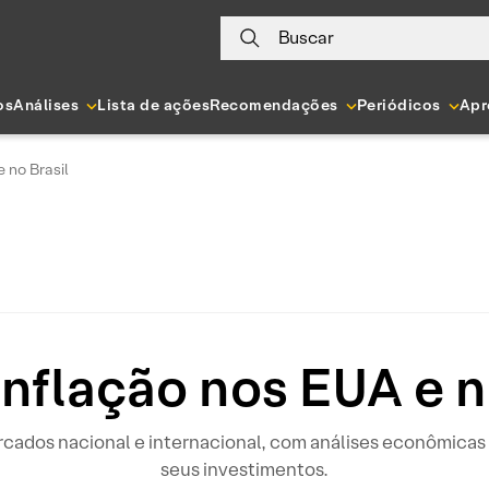
Buscar
os
Análises
Lista de ações
Recomendações
Periódicos
Apr
e no Brasil
inflação nos EUA e n
rcados nacional e internacional, com análises econômicas 
seus investimentos.