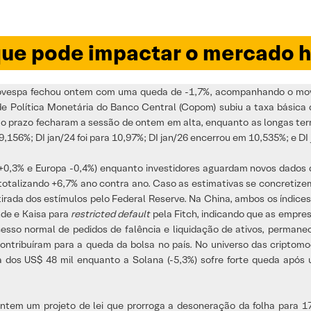
ue pode impactar o mercado h
 Ibovespa fechou ontem com uma queda de -1,7%, acompanhando o mo
de Política Monetária do Banco Central (Copom) subiu a taxa básica d
rto prazo fecharam a sessão de ontem em alta, enquanto as longas t
156%; DI jan/24 foi para 10,97%; DI jan/26 encerrou em 10,535%; e DI
,3% e Europa -0,4%) enquanto investidores aguardam novos dados d
otalizando +6,7% ano contra ano. Caso as estimativas se concretize
tirada dos estímulos pelo Federal Reserve. Na China, ambos os índice
de e Kaisa para
restricted default
pela Fitch, indicando que as empre
ocesso normal de pedidos de falência e liquidação de ativos, perman
tribuíram para a queda da bolsa no país. No universo das criptomoed
os US$ 48 mil enquanto a Solana (-5,3%) sofre forte queda após 
ntem um projeto de lei que prorroga a desoneração da folha para 