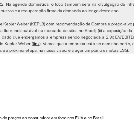
22. Na agenda doméstica, o foco também será na divulgação da inf
e custos e a recuperação firme da demanda ao longo deste ano.
de Kepler Weber (KEPL3) com recomendação de Compra e preço-alvo par
é a líder indisputável no mercado de silos no Brasil; (ii) a exposição
ativo, dado que enxergamos a empresa sendo negociada a 2,9x EV/EBIT
de Kepler Weber (
link
). Vemos que a empresa está no caminho certo, c
 e a próxima etapa, na nossa visão, é traçar um plano e metas ESG.
o de preços ao consumidor em foco nos EUA e no Brasil