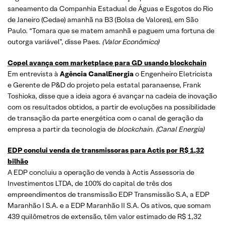
saneamento da Companhia Estadual de Águas e Esgotos do Rio
de Janeiro (Cedae) amanhã na B3 (Bolsa de Valores), em São
Paulo. “Tomara que se matem amanhã e paguem uma fortuna de
outorga variável”, disse Paes.
(Valor Econômico)
Copel avança com marketplace para GD usando blockchain
Em entrevista à
Agência CanalEnergia
o Engenheiro Eletricista
e Gerente de P&D do projeto pela estatal paranaense, Frank
Toshioka, disse que a ideia agora é avançar na cadeia de inovação
com os resultados obtidos, a partir de evoluções na possibilidade
de transação da parte energética com o canal de geração da
empresa a partir da tecnologia de
blockchain
.
(Canal Energia)
EDP conclui venda de transmissoras para Actis por R$ 1,32
bilhão
A EDP concluiu a operação de venda à Actis Assessoria de
Investimentos LTDA, de 100% do capital de três dos
empreendimentos de transmissão EDP Transmissão S.A, a EDP
Maranhão I S.A. e a EDP Maranhão II S.A. Os ativos, que somam
439 quilômetros de extensão, têm valor estimado de R$ 1,32