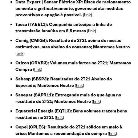
Data Expert | Sensor Elétrico XP: Risco de racionamento
aumenta significativamente, governo adota medidas
preventivas e apagão é possível.
(
link
)
Taesa (TAEE11): Companhia antecipa a linha de
transmissão Janaúba em 5,5 meses
(
link
)
Cemig (CMIG4): Resultado do 2T21 acima de nossas
estimativas, mas abaixo do consenso; Mantemos Neutro
(
link
)
Orizon (ORVR3): Volumes mais fortes no 2T21; Mantemos
Compra
(
link
)
Sabesp (SBSP3): Resultados do 2T21 Abaixo do
Esperado; Mantemos Neutro
(
link
)
Sanepar (SAPR11): Entregando mais do que água no
resultado do 2T21; Mantemos Neutro
(
link
)
Equatorial Energia (EQTL3): Bons volumes trazem bons
resultados no 2T21
(
link
)
Copel (CPLE6): Resultado do 2T21 sólidos em meio à
crise; Mantemos a recomendação de compra
(
link
)