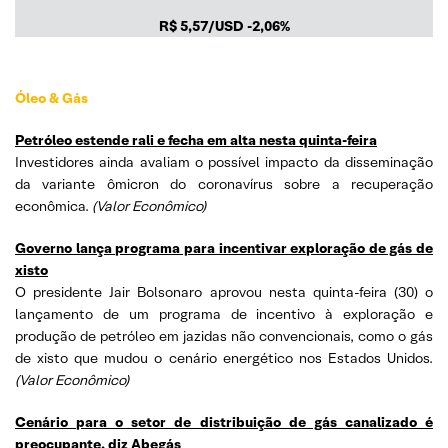
R$
5,57/USD
-2,06%
Óleo & Gás
Petróleo estende rali e fecha em alta nesta quinta-feira
Investidores ainda avaliam o possível impacto da disseminação
da variante ômicron do coronavírus sobre a recuperação
econômica.
(Valor Econômico)
Governo lança programa para incentivar exploração de gás de
xisto
O presidente Jair Bolsonaro aprovou nesta quinta-feira (30) o
lançamento de um programa de incentivo à exploração e
produção de petróleo em jazidas não convencionais, como o gás
de xisto que mudou o cenário energético nos Estados Unidos.
(Valor Econômico)
Cenário para o setor de distribuição de gás canalizado é
preocupante, diz Abegás