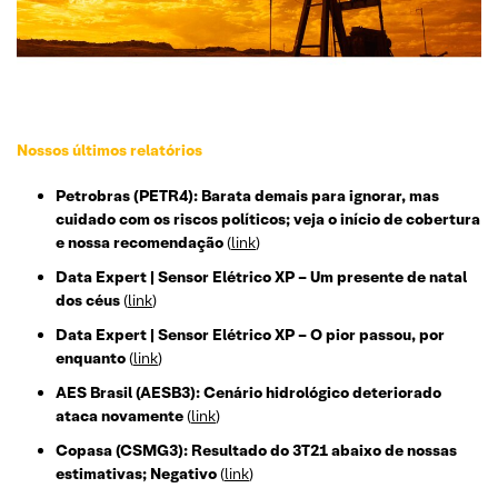
Nossos últimos relatórios
Petrobras (PETR4): Barata demais para ignorar, mas
cuidado com os riscos políticos; veja o início de cobertura
e nossa recomendação
(
link
)
Data Expert | Sensor Elétrico XP – Um presente de natal
dos céus
(
link
)
Data Expert | Sensor Elétrico XP – O pior passou, por
enquanto
(
link
)
AES Brasil (AESB3): Cenário hidrológico deteriorado
ataca novamente
(
link
)
Copasa (CSMG3): Resultado do 3T21 abaixo de nossas
estimativas; Negativo
(
link
)