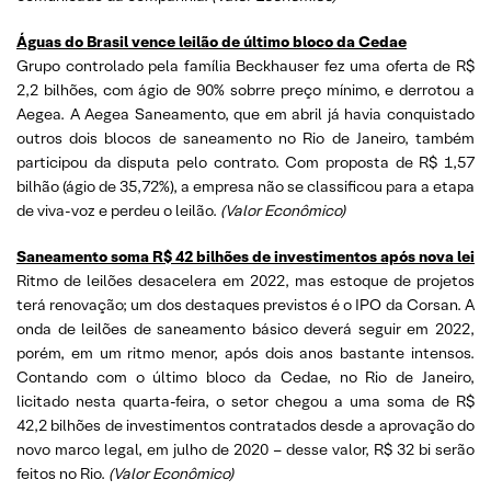
Águas do Brasil vence leilão de último bloco da Cedae
Grupo controlado pela família Beckhauser fez uma oferta de R$
2,2 bilhões, com ágio de 90% sobrre preço mínimo, e derrotou a
Aegea. A Aegea Saneamento, que em abril já havia conquistado
outros dois blocos de saneamento no Rio de Janeiro, também
participou da disputa pelo contrato. Com proposta de R$ 1,57
bilhão (ágio de 35,72%), a empresa não se classificou para a etapa
de viva-voz e perdeu o leilão.
(Valor Econômico)
Saneamento soma R$ 42 bilhões de investimentos após nova lei
Ritmo de leilões desacelera em 2022, mas estoque de projetos
terá renovação; um dos destaques previstos é o IPO da Corsan. A
onda de leilões de saneamento básico deverá seguir em 2022,
porém, em um ritmo menor, após dois anos bastante intensos.
Contando com o último bloco da Cedae, no Rio de Janeiro,
licitado nesta quarta-feira, o setor chegou a uma soma de R$
42,2 bilhões de investimentos contratados desde a aprovação do
novo marco legal, em julho de 2020 – desse valor, R$ 32 bi serão
feitos no Rio.
(Valor Econômico)