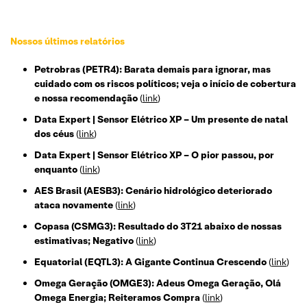
Nossos últimos relatórios
Petrobras (PETR4): Barata demais para ignorar, mas
cuidado com os riscos políticos; veja o início de cobertura
e nossa recomendação
(
link
)
Data Expert | Sensor Elétrico XP – Um presente de natal
dos céus
(
link
)
Data Expert | Sensor Elétrico XP – O pior passou, por
enquanto
(
link
)
AES Brasil (AESB3): Cenário hidrológico deteriorado
ataca novamente
(
link
)
Copasa (CSMG3): Resultado do 3T21 abaixo de nossas
estimativas; Negativo
(
link
)
Equatorial (EQTL3): A Gigante Continua Crescendo
(
link
)
Omega Geração (OMGE3): Adeus Omega Geração, Olá
Omega Energia; Reiteramos Compra
(
link
)