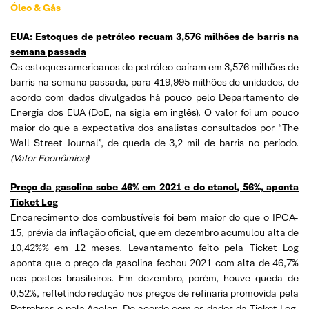
Óleo & Gás
EUA: Estoques de petróleo recuam 3,576 milhões de barris na
semana passada
Os estoques americanos de petróleo caíram em 3,576 milhões de
barris na semana passada, para 419,995 milhões de unidades, de
acordo com dados divulgados há pouco pelo Departamento de
Energia dos EUA (DoE, na sigla em inglês). O valor foi um pouco
maior do que a expectativa dos analistas consultados por “The
Wall Street Journal”, de queda de 3,2 mil de barris no período.
(Valor Econômico)
Preço da gasolina sobe 46% em 2021 e do etanol, 56%, aponta
Ticket Log
Encarecimento dos combustíveis foi bem maior do que o IPCA-
15, prévia da inflação oficial, que em dezembro acumulou alta de
10,42%% em 12 meses. Levantamento feito pela Ticket Log
aponta que o preço da gasolina fechou 2021 com alta de 46,7%
nos postos brasileiros. Em dezembro, porém, houve queda de
0,52%, refletindo redução nos preços de refinaria promovida pela
Petrobras e pela Acelen. De acordo com os dados da Ticket Log,