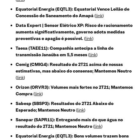
Equatorial Energia (EQTL3): Equatorial Vence Leilão de
Concessão de Saneamento do Amapá
(
link
)
Data Expert | Sensor Elétrico XP: Risco de racionamento
aumenta significativamente, governo adota medidas
preventivas e apagão é possível.
(
link
)
Taesa (TAEE11): Companhia antecipa a linha de
transmissão Janaúba em 5,5 meses
(
link
)
Cemig (CMIG4): Resultado do 2T21 acima de nossas
estimativas, mas abaixo do consenso; Mantemos Neutro
(
link
)
Orizon (ORVR3): Volumes mais fortes no 2T21; Mantemos
Compra
(
link
)
Sabesp (SBSP3): Resultados do 2T21 Abaixo do
Esperado; Mantemos Neutro
(
link
)
Sanepar (SAPR11): Entregando mais do que água no
resultado do 2T21; Mantemos Neutro
(
link
)
Equatorial Energia (EQTL3): Bons volumes trazem bons