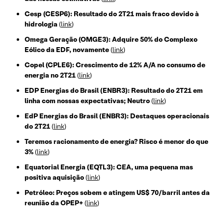
Cesp (CESP6): Resultado do 2T21 mais fraco devido à
hidrologia
(
link
)
Omega Geração (OMGE3): Adquire 50% do Complexo
Eólico da EDF, novamente
(
link
)
Copel (CPLE6): Crescimento de 12% A/A no consumo de
energia no 2T21
(
link
)
EDP Energias do Brasil (ENBR3): Resultado do 2T21 em
linha com nossas expectativas; Neutro
(
link
)
EdP Energias do Brasil (ENBR3): Destaques operacionais
do 2T21
(
link
)
Teremos racionamento de energia? Risco é menor do que
3%
(
link
)
Equatorial Energia (EQTL3): CEA, uma pequena mas
positiva aquisição
(
link
)
Petróleo: Preços sobem e atingem US$ 70/barril antes da
reunião da OPEP+
(
link
)