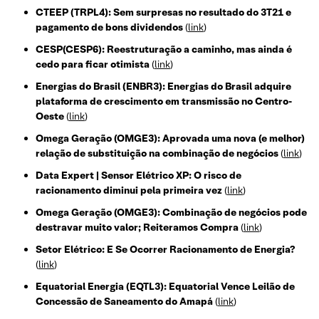
CTEEP (TRPL4): Sem surpresas no resultado do 3T21 e
pagamento de bons dividendos
(
link
)
CESP(CESP6): Reestruturação a caminho, mas ainda é
cedo para ficar otimista
(
link
)
Energias do Brasil (ENBR3): Energias do Brasil adquire
plataforma de crescimento em transmissão no Centro-
Oeste
(
link
)
Omega Geração (OMGE3): Aprovada uma nova (e melhor)
relação de substituição na combinação de negócios
(
link
)
Data Expert | Sensor Elétrico XP: O risco de
racionamento diminui pela primeira vez
(
link
)
Omega Geração (OMGE3): Combinação de negócios pode
destravar muito valor; Reiteramos Compra
(
link
)
Setor Elétrico: E Se Ocorrer Racionamento de Energia?
(
link
)
Equatorial Energia (EQTL3): Equatorial Vence Leilão de
Concessão de Saneamento do Amapá
(
link
)