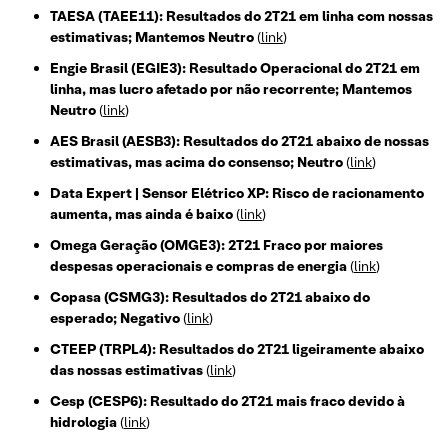
TAESA (TAEE11): Resultados do 2T21 em linha com nossas
estimativas; Mantemos Neutro
(
link
)
Engie Brasil (EGIE3): Resultado Operacional do 2T21 em
linha, mas lucro afetado por não recorrente; Mantemos
Neutro
(
link
)
AES Brasil (AESB3): Resultados do 2T21 abaixo de nossas
estimativas, mas acima do consenso; Neutro
(
link
)
Data Expert | Sensor Elétrico XP: Risco de racionamento
aumenta, mas ainda é baixo
(
link
)
Omega Geração (OMGE3): 2T21 Fraco por maiores
despesas operacionais e compras de energia
(
link
)
Copasa (CSMG3): Resultados do 2T21 abaixo do
esperado; Negativo
(
link
)
CTEEP (TRPL4): Resultados do 2T21 ligeiramente abaixo
das nossas estimativas
(
link
)
Cesp (CESP6): Resultado do 2T21 mais fraco devido à
hidrologia
(
link
)