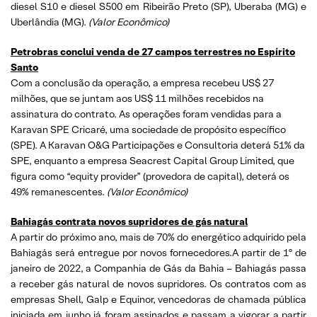
diesel S10 e diesel S500 em Ribeirão Preto (SP), Uberaba (MG) e
Uberlândia (MG).
(Valor Econômico)
Petrobras conclui venda de 27 campos terrestres no Espírito
Santo
Com a conclusão da operação, a empresa recebeu US$ 27
milhões, que se juntam aos US$ 11 milhões recebidos na
assinatura do contrato. As operações foram vendidas para a
Karavan SPE Cricaré, uma sociedade de propósito específico
(SPE). A Karavan O&G Participações e Consultoria deterá 51% da
SPE, enquanto a empresa Seacrest Capital Group Limited, que
figura como “equity provider” (provedora de capital), deterá os
49% remanescentes.
(Valor Econômico)
Bahiagás contrata novos supridores de gás natural
A partir do próximo ano, mais de 70% do energético adquirido pela
Bahiagás será entregue por novos fornecedores.A partir de 1º de
janeiro de 2022, a Companhia de Gás da Bahia – Bahiagás passa
a receber gás natural de novos supridores. Os contratos com as
empresas Shell, Galp e Equinor, vencedoras de chamada pública
iniciada em junho já foram assinados e passam a vigorar a partir