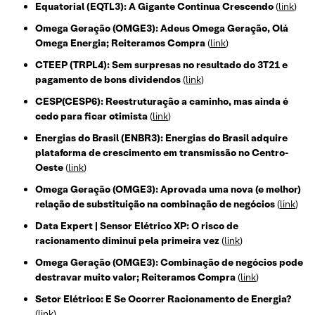
Equatorial (EQTL3): A Gigante Continua Crescendo
(
link
)
Omega Geração (OMGE3): Adeus Omega Geração, Olá
Omega Energia; Reiteramos Compra
(
link
)
CTEEP (TRPL4): Sem surpresas no resultado do 3T21 e
pagamento de bons dividendos
(
link
)
CESP(CESP6): Reestruturação a caminho, mas ainda é
cedo para ficar otimista
(
link
)
Energias do Brasil (ENBR3): Energias do Brasil adquire
plataforma de crescimento em transmissão no Centro-
Oeste
(
link
)
Omega Geração (OMGE3): Aprovada uma nova (e melhor)
relação de substituição na combinação de negócios
(
link
)
Data Expert | Sensor Elétrico XP: O risco de
racionamento diminui pela primeira vez
(
link
)
Omega Geração (OMGE3): Combinação de negócios pode
destravar muito valor; Reiteramos Compra
(
link
)
Setor Elétrico: E Se Ocorrer Racionamento de Energia?
(
link
)