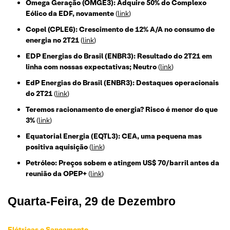
Omega Geração (OMGE3): Adquire 50% do Complexo
Eólico da EDF, novamente
(
link
)
Copel (CPLE6): Crescimento de 12% A/A no consumo de
energia no 2T21
(
link
)
EDP Energias do Brasil (ENBR3): Resultado do 2T21 em
linha com nossas expectativas; Neutro
(
link
)
EdP Energias do Brasil (ENBR3): Destaques operacionais
do 2T21
(
link
)
Teremos racionamento de energia? Risco é menor do que
3%
(
link
)
Equatorial Energia (EQTL3): CEA, uma pequena mas
positiva aquisição
(
link
)
Petróleo: Preços sobem e atingem US$ 70/barril antes da
reunião da OPEP+
(
link
)
Quarta
-Feira, 29 de Dezembro
Elétricas e Saneamento