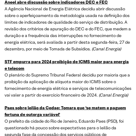
Aneel abre discussão sobre indicadores DEC e FEC
A Agência Nacional de Energia Elétrica decidiu abrir discussão
sobre o aperfeiçoamento da metodologia usada na definição dos
limites de indicadores de qualidade do serviço de distribuição. A
revisão dos critérios de apuração do DEC e do FEC, que medem a
duração e a frequência das interrupções no fornecimento de
energia elétrica, será avaliada a partir desta segunda-feira, 27 de
dezembro, por meio de Tomada de Subsídios.
(Canal Energia)
STF empurra para 2024 proibição de ICMS maior para energia
e telecom
O plenário do Supremo Tribunal Federal decidiu por maioria que a
proibição da aplicação de alíquota maior do ICMS sobre o
fornecimento de energia elétrica e serviços de telecomunicações
vai valer a partir do exercício financeiro de 2024.
(Canal Energia)
Paes sobre leilão da Cedae: Tomara que ‘se matem e paguem
fortuna de outorga variável’
O prefeito da cidade do Rio de Janeiro, Eduardo Paes (PSD), foi
questionado há pouco sobre expectativas para o leilão da
segunda fase da concessão dos serviços públicos de