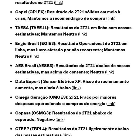
resultados no 2T21
(
link
)
Copel (CPLE6): Resultado do 2T21 sólidos em meio à
crise; Mantemos a recomendação de compra
(
link
)
TAESA (TAEE11): Resultados do 2T21 em linha com nossas
estimativas; Mantemos Neutro
(
link
)
Engie Brasil (EGIE3): Resultado Operacional do 2T21 em
linha, mas lucro afetado por não recorrente; Mantemos
Neutro
(
link
)
AES Brasil (AESB3): Resultados do 2T21 abaixo de nossas
estimativas, mas acima do consenso; Neutro
(
link
)
Data Expert | Sensor Elétrico XP: Risco de racionamento
aumenta, mas ainda é baixo
(
link
)
Omega Geração (OMGE3): 2T21 Fraco por maiores
despesas operacionais e compras de energia
(
link
)
Copasa (CSMG3): Resultados do 2T21 abaixo do
esperado; Negativo
(
link
)
CTEEP (TRPL4): Resultados do 2T21 ligeiramente abaixo
das nossas estimativas
(
link
)