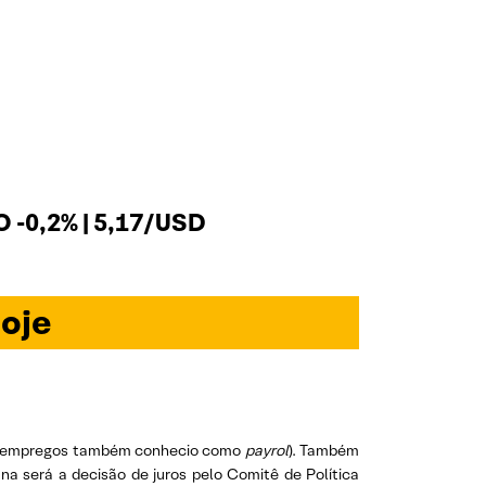
 -0,2% | 5,17/USD
oje
o de empregos também conhecio como
payrol
). Também
na será a decisão de juros pelo Comitê de Política