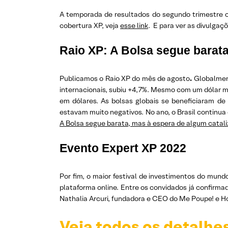
A temporada de resultados do segundo trimestre co
cobertura XP, veja
esse link
. E para ver as divulgaç
Raio XP: A Bolsa segue barata
Publicamos o Raio XP do mês de agosto
.
Globalmen
internacionais, subiu +4,7%. Mesmo com um dólar ma
em dólares. As bolsas globais se beneficiaram d
estavam muito negativos. No ano, o Brasil continu
A Bolsa segue barata, mas à espera de algum catali
Evento Expert XP 2022
Por fim, o maior festival de investimentos do mund
plataforma online. Entre os convidados já confirm
Nathalia Arcuri, fundadora e CEO do Me Poupe! e 
Veja todos os detalhe