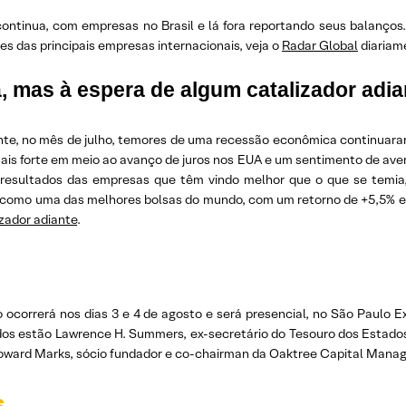
ntinua, com empresas no Brasil e lá fora reportando seus balanços.
ões das principais empresas internacionais, veja o
Radar Global
diariam
, mas à espera de algum catalizador adia
te, no mês de julho, temores de uma recessão econômica continuara
is forte em meio ao avanço de juros nos EUA e um sentimento de aversã
e resultados das empresas que têm vindo melhor que o que se temi
a como uma das melhores bolsas do mundo, com um retorno de +5,5% em 
zador adiante
.
o ocorrerá nos dias 3 e 4 de agosto e será presencial, no São Paulo
ados estão Lawrence H. Summers, ex-secretário do Tesouro dos Estado
Howard Marks, sócio fundador e co-chairman da Oaktree Capital Mana
s