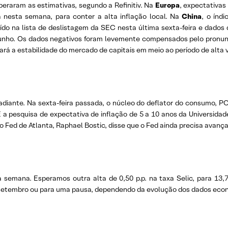
eraram as estimativas, segundo a Refinitiv. Na
Europa
, expectativas
a nesta semana, para conter a alta inflação local. Na
China
, o índ
luído na lista de deslistagem da SEC nesta última sexta-feira e dados
junho. Os dados negativos foram levemente compensados pelo pronunc
ará a estabilidade do mercado de capitais em meio ao período de alta v
iante. Na sexta-feira passada, o núcleo do deflator do consumo, PCE
a pesquisa de expectativa de inflação de 5 a 10 anos da Universida
 Fed de Atlanta, Raphael Bostic, disse que o Fed ainda precisa avança
 semana. Esperamos outra alta de 0,50 p.p. na taxa Selic, para 1
 setembro ou para uma pausa, dependendo da evolução dos dados eco