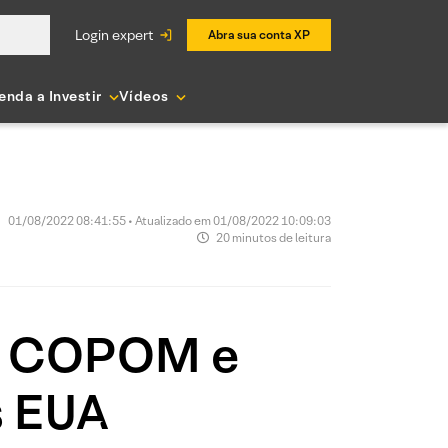
login expert
Abra sua conta XP
enda a Investir
Vídeos
01/08/2022 08:41:55 • Atualizado em 01/08/2022 10:09:03
20 minutos de leitura
em COPOM e
s EUA