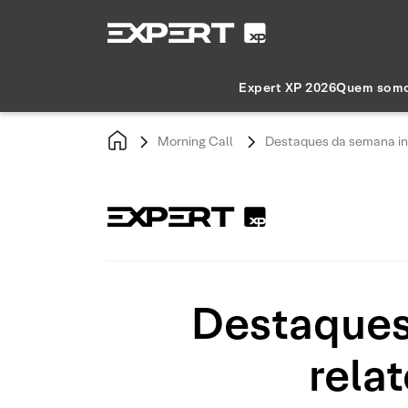
Expert XP 2026
Quem som
Morning Call
Destaques da semana i
Destaques
rela