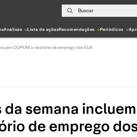
Buscar
os
Análises
Lista de ações
Recomendações
Periódicos
Apr
ncluem COPOM e relatório de emprego dos EUA
 da semana inclu
tório de emprego do