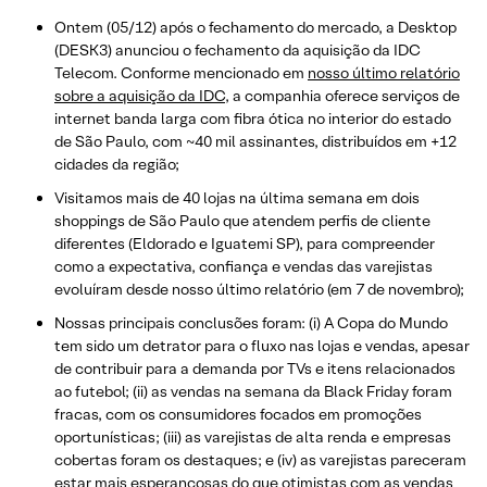
Ontem (05/12) após o fechamento do mercado, a Desktop
(DESK3) anunciou o fechamento da aquisição da IDC
Telecom. Conforme mencionado em
nosso último relatório
sobre a aquisição da IDC
, a companhia oferece serviços de
internet banda larga com fibra ótica no interior do estado
de São Paulo, com ~40 mil assinantes, distribuídos em +12
cidades da região;
Visitamos mais de 40 lojas na última semana em dois
shoppings de São Paulo que atendem perfis de cliente
diferentes (Eldorado e Iguatemi SP), para compreender
como a expectativa, confiança e vendas das varejistas
evoluíram desde nosso último relatório (em 7 de novembro);
Nossas principais conclusões foram: (i) A Copa do Mundo
tem sido um detrator para o fluxo nas lojas e vendas, apesar
de contribuir para a demanda por TVs e itens relacionados
ao futebol; (ii) as vendas na semana da Black Friday foram
fracas, com os consumidores focados em promoções
oportunísticas; (iii) as varejistas de alta renda e empresas
cobertas foram os destaques; e (iv) as varejistas pareceram
estar mais esperançosas do que otimistas com as vendas