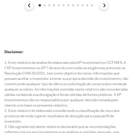
Disclaimer:
Este relatório de análise foi elaborado pela XP Investimentos CCTVM S.A.
(“XP Investimentos ou XP”) de acordo com todas as exigências previstas na
Resolução CVM 20/2021, tem como objetivo fornecer informações que
possam auxiliar o investidor a tomar sua própria decisão de investimento, não
constituindo qualquer tipo de oferta ou solicitação de compra e/ou venda de
qualquer produto. As informações contidas neste relatório são consideradas
válidas na data de sua divulgação e foram obtidas de fontes públicas. A XP
Investimentos não se responsabiliza por qualquer decisão tomada pelo
cliente com base no presente relatório.
Este relatório foi elaborado considerando a classificação de risco dos
produtos de modo a gerar resultados de alocação para cada perfil de
investidor.
O(s) signatário(s) deste relatório declara(m) que as recomendações
refletem única e exclusivamente suas análises e opiniões pessoais, que