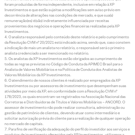
foram produzidas de forma independente, inclusive em relação à XP
Investimentos e que estão sujeitas a modificações sem aviso prévio em
decorrência de alterações nas condições de mercado, e que sua(s)
remuneração(es) é(são) indiretamente influenciada por receitas
provenientes dos negócios e operações financeiras realizadas pela XP
Investimentos.
O analista responsável pelo conteúdo deste relatório e pelo cumprimento
da Resolução CVM nº 20/2021 está indicado acima, sendo que, caso constem
a indicação de mais um analista no relatório, o responsável será o primeiro
analista credenciado a ser mencionado no relatório.
Os analistas da XP Investimentos estão obrigados ao cumprimento de
todas as regras previstas no Código de Conduta da APIMEC Brasil para o
Analista de Valores Mobiliários e na Política de Conduta dos Analistas de
Valores Mobiliários da XP Investimentos.
O atendimento de nossos clientes é realizado por empregados da XP
Investimentos ou por assessores de investimento que desempenham suas
atividades por meio da XP, em conformidade com a Resolução CVM nº
178/2023, os quais encontram-se registrados na Associação Nacional das
Corretoras e Distribuidoras de Títulos e Valores Mobiliários – ANCORD. O
assessor de investimento não pode realizar consultoria, administração ou
gestão de patrimônio de clientes, devendo atuar como intermediário e
solicitar autorização prévia do cliente para a realização de qualquer operação
no mercado de capitais.
Para fins de verificação da adequação do perfil do investidor aos serviços e
produtos de investimento oferecidos pela XP Investimentos, utilizamos a