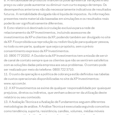
A rentabilidade de produtos financeiros pode apresentar variações e seu
preço ou valor pode aumentar ou diminuir num curto espaço de tempo. Os
desempenhos anteriores não são necessariamente indicativos de resultados
futuros. A rentabilidade divulgada não é líquida de impostos. As informações
presentes neste material são baseadas em simulações e os resultados reais
poderão ser significativamente diferentes.
Este relatório é destinado à circulação exclusiva para a rede de
relacionamento da XP Investimentos, incluindo assessores de
investimentos da XP e clientes da XP, podendo também ser divulgado no site
da XP. Fica proibida sua reprodução ou redistribuição para qualquer pessoa,
no todo ou em parte, qualquer que seja o propósito, sem o prévio
consentimento expresso da XP Investimentos.
0800 77 20202. A Ouvidoria da XP Investimentos tem a missão de servir
de canal de contato sempre que os clientes que não se sentirem satisfeitos
com as soluções dadas pela empresa aos seus problemas. O contato pode
ser realizado por meio do telefone: 0800 722 3710.
O custo da operação e a política de cobrança estão definidos nas tabelas
de custos operacionais disponibilizadas no site da XP Investimentos:
www.xpi.com.br.
A XP Investimentos se exime de qualquer responsabilidade por quaisquer
prejuízos, diretos ou indiretos, que venham a decorrer da utilização deste
relatório ou seu conteúdo.
A Avaliação Técnica e a Avaliação de Fundamentos seguem diferentes
metodologias de análise. A Análise Técnica é executada seguindo conceitos
como tendência, suporte, resistência, candles, volumes, médias móveis