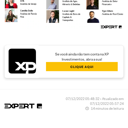
Se você ainda não tem conta na XP
Investimentos, abra a sua!
CLIQUE AQUI
07/12/2022 05:48:32 • Atualizado em
07/12/2022 05:57:24
14 minutos de leitura