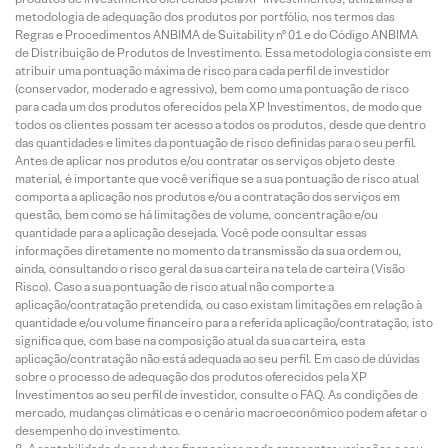
metodologia de adequação dos produtos por portfólio, nos termos das
Regras e Procedimentos ANBIMA de Suitability nº 01 e do Código ANBIMA
de Distribuição de Produtos de Investimento. Essa metodologia consiste em
atribuir uma pontuação máxima de risco para cada perfil de investidor
(conservador, moderado e agressivo), bem como uma pontuação de risco
para cada um dos produtos oferecidos pela XP Investimentos, de modo que
todos os clientes possam ter acesso a todos os produtos, desde que dentro
das quantidades e limites da pontuação de risco definidas para o seu perfil.
Antes de aplicar nos produtos e/ou contratar os serviços objeto deste
material, é importante que você verifique se a sua pontuação de risco atual
comporta a aplicação nos produtos e/ou a contratação dos serviços em
questão, bem como se há limitações de volume, concentração e/ou
quantidade para a aplicação desejada. Você pode consultar essas
informações diretamente no momento da transmissão da sua ordem ou,
ainda, consultando o risco geral da sua carteira na tela de carteira (Visão
Risco). Caso a sua pontuação de risco atual não comporte a
aplicação/contratação pretendida, ou caso existam limitações em relação à
quantidade e/ou volume financeiro para a referida aplicação/contratação, isto
significa que, com base na composição atual da sua carteira, esta
aplicação/contratação não está adequada ao seu perfil. Em caso de dúvidas
sobre o processo de adequação dos produtos oferecidos pela XP
Investimentos ao seu perfil de investidor, consulte o FAQ. As condições de
mercado, mudanças climáticas e o cenário macroeconômico podem afetar o
desempenho do investimento.