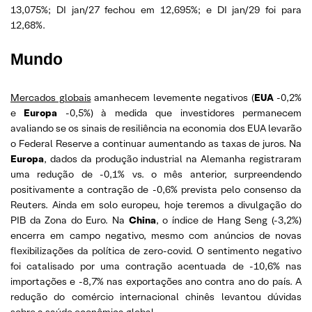
13,075%; DI jan/27 fechou em 12,695%; e DI jan/29 foi para
12,68%.
Mundo
Mercados globais
amanhecem levemente negativos (
EUA
-0,2%
e
Europa
-0,5%) à medida que investidores permanecem
avaliando se os sinais de resiliência na economia dos EUA levarão
o Federal Reserve a continuar aumentando as taxas de juros. Na
Europa
, dados da produção industrial na Alemanha registraram
uma redução de -0,1% vs. o mês anterior, surpreendendo
positivamente a contração de -0,6% prevista pelo consenso da
Reuters. Ainda em solo europeu, hoje teremos a divulgação do
PIB da Zona do Euro. Na
China
, o índice de Hang Seng (-3,2%)
encerra em campo negativo, mesmo com anúncios de novas
flexibilizações da política de zero-covid. O sentimento negativo
foi catalisado por uma contração acentuada de -10,6% nas
importações e -8,7% nas exportações ano contra ano do país. A
redução do comércio internacional chinês levantou dúvidas
sobre a saúde econômica global.