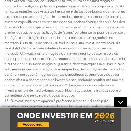
entre outros. Já a Análise Fundamentalista utiliza como informação os
resultados divulgados pelas companhias emissoras e suas projeções. Desta
forma, as opiniões dos Analistas Fundamentalistas, que buscam os melhores
retornos dadas as condições de mercado, o cenário macroeconômico e os
eventos específicos da empresa e do setor, podem divergir das opiniões dos
Analistas Técnicos, que visam identificar os movimentos mais prováveis dos
preços dos ativos, com utilização de “stops” para limitar as possíveis perdas.
Ação é uma fração do capital de uma empresa que é negociada no
mercado. É um título de renda variável, ou seja, um investimento no qual a
rentabilidade não é preestabelecida, varia conforme as cotações de
mercado. O investimento em ações é um investimento de alto risco e os
desempenhos anteriores não são necessariamente indicativos de resultados
futuros e nenhuma declaração ou garantia, de forma expressa ou implícita, é
feita neste material em relação a desempenhos. As condições de mercado, o
cenário macroeconômico, os eventos específicos da empresa e do setor
podem afetar o desempenho do investimento, podendo resultar até mesmo
em significativas perdas patrimoniais. A duração recomendada para o
investimento é de médio-longo prazo. Não há quaisquer garantias sobre o
patrimônio do cliente neste tipo de produto.
O investimento em opções é preferencialmente indicado para
investidores de perfil agressivo, de acordo com a política de suitability
praticada pela XP Investimentos. No mercado de opções, são negociados
direitos de compra ou venda de um bem por preço fixado em data futura,
devendo o adquirente do direito negociado pagar um prêmio ao vendedor tal
como num acordo seguro. As operações com esses derivativos são