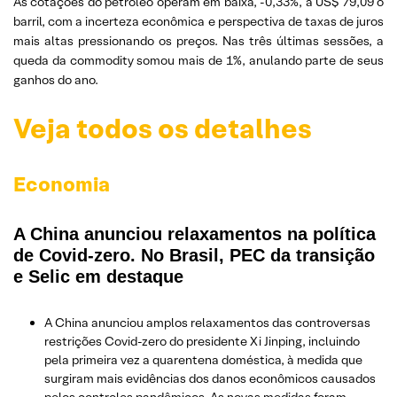
As cotações do petróleo operam em baixa, -0,33%, a US$ 79,09 o
barril, com a incerteza econômica e perspectiva de taxas de juros
mais altas pressionando os preços. Nas três últimas sessões, a
queda da commodity somou mais de 1%, anulando parte de seus
ganhos do ano.
Veja todos os detalhes
Economia
A China anunciou relaxamentos na política
de Covid-zero. No Brasil, PEC da transição
e Selic em destaque
A China anunciou amplos relaxamentos das controversas
restrições Covid-zero do presidente Xi Jinping, incluindo
pela primeira vez a quarentena doméstica, à medida que
surgiram mais evidências dos danos econômicos causados
pelos controles pandêmicos. As novas medidas foram