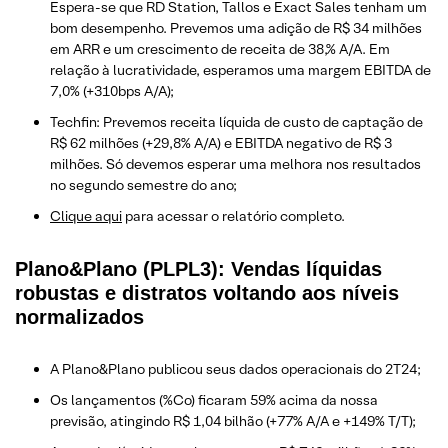
Espera-se que RD Station, Tallos e Exact Sales tenham um
bom desempenho. Prevemos uma adição de R$ 34 milhões
em ARR e um crescimento de receita de 38,% A/A. Em
relação à lucratividade, esperamos uma margem EBITDA de
7,0% (+310bps A/A);
Techfin: Prevemos receita líquida de custo de captação de
R$ 62 milhões (+29,8% A/A) e EBITDA negativo de R$ 3
milhões. Só devemos esperar uma melhora nos resultados
no segundo semestre do ano;
Clique aqui
para acessar o relatório completo.
Plano&Plano (PLPL3): Vendas líquidas
robustas e distratos voltando aos níveis
normalizados
A Plano&Plano publicou seus dados operacionais do 2T24;
Os lançamentos (%Co) ficaram 59% acima da nossa
previsão, atingindo R$ 1,04 bilhão (+77% A/A e +149% T/T);