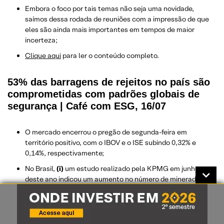
Embora o foco por tais temas não seja uma novidade,
saímos dessa rodada de reuniões com a impressão de que
eles são ainda mais importantes em tempos de maior
incerteza;
Clique aqui
para ler o conteúdo completo.
53% das barragens de rejeitos no país são
comprometidas com padrões globais de
segurança | Café com ESG, 16/07
O mercado encerrou o pregão de segunda-feira em
território positivo, com o IBOV e o ISE subindo 0,32% e
0,14%, respectivamente;
No Brasil,
(i)
um estudo realizado pela KPMG em junho
deste ano indicou um aumento no número de mineradoras
que assumiram publicamente compromissos para garantir a
segurança de suas barragens de rejeitos – das 73 empresas
que possuem barragens com risco alto potencial, 16 estão
comprometidas com Global Industry Standard in Tailings