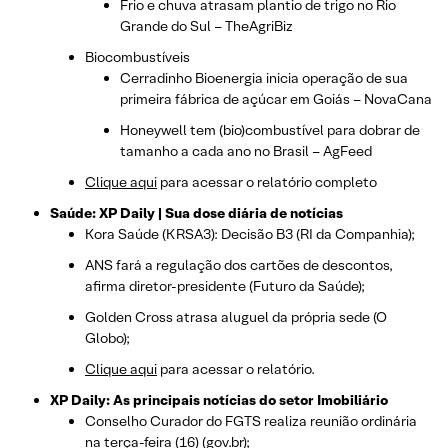
Frio e chuva atrasam plantio de trigo no Rio
Grande do Sul – TheAgriBiz
Biocombustíveis
Cerradinho Bioenergia inicia operação de sua
primeira fábrica de açúcar em Goiás – NovaCana
Honeywell tem (bio)combustível para dobrar de
tamanho a cada ano no Brasil – AgFeed
Clique aqui
para acessar o relatório completo
Saúde: XP Daily | Sua dose diária de notícias
Kora Saúde (KRSA3): Decisão B3 (RI da Companhia);
ANS fará a regulação dos cartões de descontos,
afirma diretor-presidente (Futuro da Saúde);
Golden Cross atrasa aluguel da própria sede (O
Globo);
Clique aqui
para acessar o relatório.
XP Daily: As principais notícias do setor Imobiliário
Conselho Curador do FGTS realiza reunião ordinária
na terça-feira (16) (gov.br);