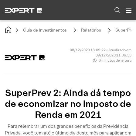
Guia de Investimentos
Relatórios
SuperPrev
08/12/2020 18:09:22 • Atualizado em
09/12/2020 11:06:33
6 minutos de leitura
SuperPrev 2: Ainda dá tempo
de economizar no Imposto de
Renda em 2021
Para relembrar um dos grandes benefícios da Previdência
Privada, você tem até o último dia deste mês para aplicar em