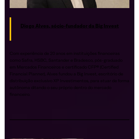
Diogo Alves, sócio-fundador da Big Invest
Com experiência de 20 anos em instituições financeiras
como Safra, HSBC, Santander e Bradesco, pós-graduado
em Mercados Financeiros e certificado CFP®️ (Certified
Financial Planner), Alves fundou a Big Invest, escritório de
distribuição exclusivo XP Investimentos, para atuar de forma
autônoma ditando o seu próprio dentro do mercado
financeiro.