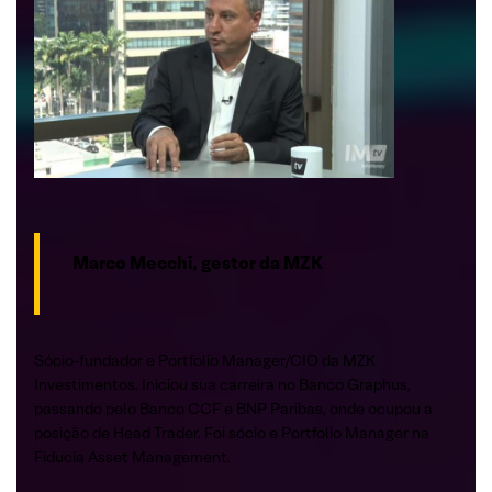
Marco Mecchi, gestor da MZK
Sócio-fundador e Portfolio Manager/CIO da MZK
Investimentos. Iniciou sua carreira no Banco Graphus,
passando pelo Banco CCF e BNP Paribas, onde ocupou a
posição de Head Trader. Foi sócio e Portfolio Manager na
Fiducia Asset Management.