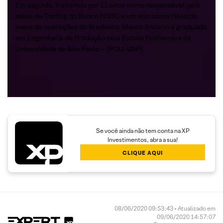
Em seguida, trabalhou por 11 anos como responsável pela
mesa de Trading do Banco HSBC e um ano como Head da
mesa de operações do Bradesco. Marco Antonio é graduado
em Engenharia de Produção pela Escola Politécnica da
Universidade de São Paulo – (POLI-USP).
Se você ainda não tem conta na XP
Investimentos, abra a sua!
CLIQUE AQUI
08/06/2020 09:53:43 • Atualizado em
09/06/2020 14:57:07