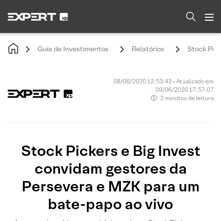
Guia de Investimentos
Relatórios
Stock Pick
08/06/2020 12:53:43 • Atualizado em
09/06/2020 17:57:07
2 minutos de leitura
Stock Pickers e Big Invest
convidam gestores da
Persevera e MZK para um
bate-papo ao vivo