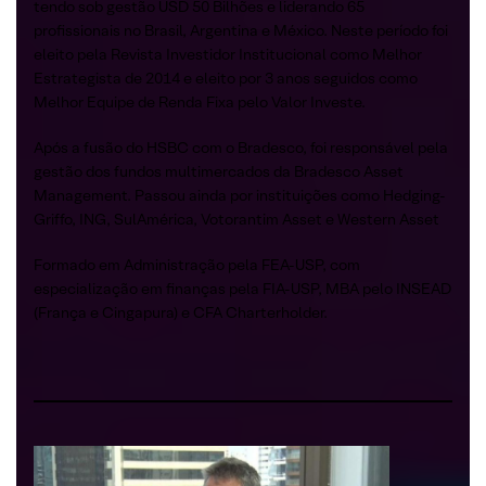
tendo sob gestão USD 50 Bilhões e liderando 65
profissionais no Brasil, Argentina e México. Neste período foi
eleito pela Revista Investidor Institucional como Melhor
Estrategista de 2014 e eleito por 3 anos seguidos como
Melhor Equipe de Renda Fixa pelo Valor Investe.
Após a fusão do HSBC com o Bradesco, foi responsável pela
gestão dos fundos multimercados da Bradesco Asset
Management. Passou ainda por instituições como Hedging-
Griffo, ING, SulAmérica, Votorantim Asset e Western Asset
Formado em Administração pela FEA-USP, com
especialização em finanças pela FIA-USP, MBA pelo INSEAD
(França e Cingapura) e CFA Charterholder.