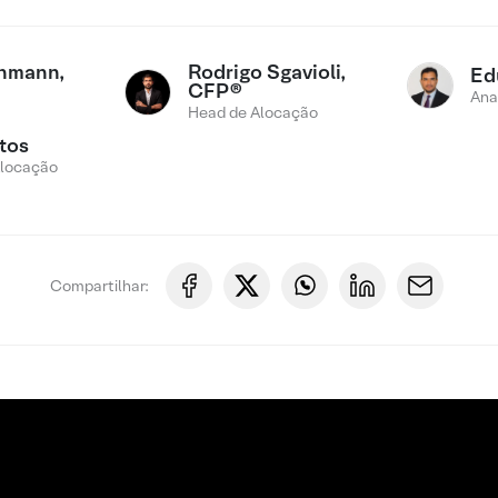
chmann,
Rodrigo Sgavioli,
Ed
CFP®
Ana
Head de Alocação
tos
Alocação
Compartilhar: