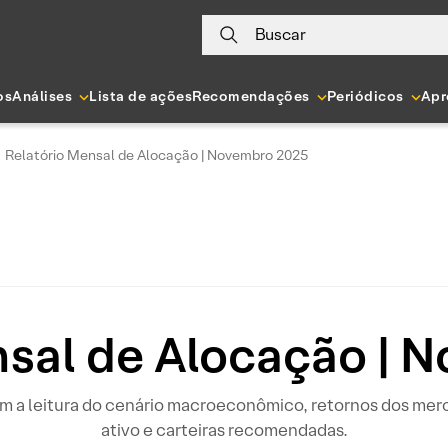
Buscar
os
Análises
Lista de ações
Recomendações
Periódicos
Apr
Relatório Mensal de Alocação | Novembro 2025
nsal de Alocação | 
m a leitura do cenário macroeconômico, retornos dos merc
ativo e carteiras recomendadas.