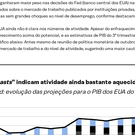
 ganharam maior peso nas decisões do Fed (banco central dos EUA) nas
ados sobre o mercado de trabalho publicados por instituições privad
mas sem grandes choques ao nível de desemprego, conforme destaca
A ainda não é clara nos números de atividade. Apesar do enfraquec
escimento acima do potencial, e as estimativas de PIB do 3º trimestr
ráfico abaixo. Antes mesmo da reunião de política monetária de out
rcado de trabalho e do nível de atividade, sugerindo uma maior caute
asts
” indicam atividade ainda bastante aqueci
 evolução das projeções para o PIB dos EUA do 