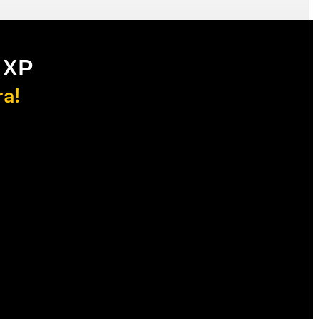
 XP
ra!