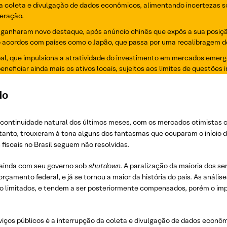
 coleta e divulgação de dados econômicos, alimentando incertezas sob
eração.
ganharam novo destaque, após anúncio chinês que expôs a sua posição
o acordos com países como o Japão, que passa por uma recalibragem d
obal, que impulsiona a atratividade do investimento em mercados emer
neficiar ainda mais os ativos locais, sujeitos aos limites de questões i
do
ontinuidade natural dos últimos meses, com os mercados otimistas c
tanto, trouxeram à tona alguns dos fantasmas que ocuparam o início
iscais no Brasil seguem não resolvidas.
ainda com seu governo sob
shutdown
. A paralização da maioria dos s
amento federal, e já se tornou a maior da história do país. As análise
são limitados, e tendem a ser posteriormente compensados, porém o i
iços públicos é a interrupção da coleta e divulgação de dados econôm