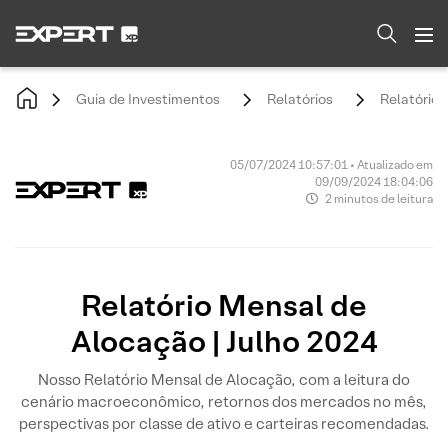
Guia de Investimentos
Relatórios
Relatório 
05/07/2024 10:57:01 • Atualizado em
09/09/2024 18:04:06
2 minutos de leitura
Relatório Mensal de
Alocação | Julho 2024
Nosso Relatório Mensal de Alocação, com a leitura do
cenário macroeconômico, retornos dos mercados no mês,
perspectivas por classe de ativo e carteiras recomendadas.