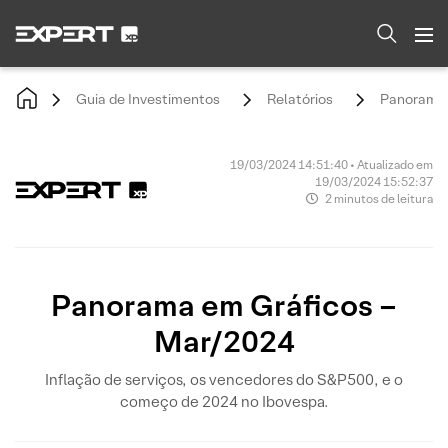
Guia de Investimentos
Relatórios
Panorama 
19/03/2024 14:51:40 • Atualizado em
19/03/2024 15:52:37
2 minutos de leitura
Panorama em Gráficos –
Mar/2024
Inflação de serviços, os vencedores do S&P500, e o
começo de 2024 no Ibovespa.