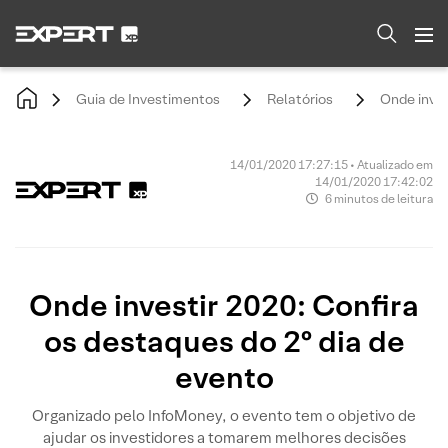
Guia de Investimentos
Relatórios
Onde inves
14/01/2020 17:27:15 • Atualizado em
14/01/2020 17:42:02
6 minutos de leitura
Onde investir 2020: Confira
os destaques do 2º dia de
evento
Organizado pelo InfoMoney, o evento tem o objetivo de
ajudar os investidores a tomarem melhores decisões