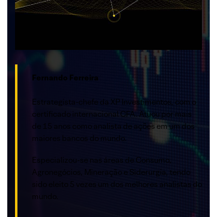
Fernando Ferreira
Estrategista-chefe da XP Investimentos, com o
certificado internacional CFA. Atuou por mais
de 15 anos como analista de ações em um dos
maiores bancos do mundo.
Especializou-se nas áreas de Consumo,
Agronegócios, Mineração e Siderurgia, tendo
sido eleito 5 vezes um dos melhores analistas do
mundo.