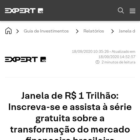
Guia de Investimentos
Relatórios
Janela de 
18/09/2020 10:35:26 • Atualizado em
18/09/2020 14:52:57
2 minutos de leitura
Janela de R$ 1 Trilhão:
Inscreva-se e assista à série
gratuita sobre a
transformação do mercado