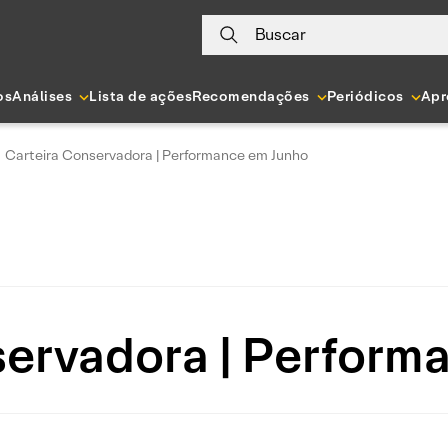
Buscar
os
Análises
Lista de ações
Recomendações
Periódicos
Apr
Carteira Conservadora | Performance em Junho
servadora | Perform