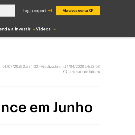
login expert
Abra sua conta XP
enda a Investir
Vídeos
01/07/2019 21:24:02 • Atualizado em 14/04/2020 14:12:03
1 minuto de leitura
ance em Junho