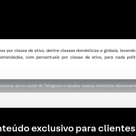
vas por classe de ativo, dentre classes domésticas e globais, levan
ecomendadas, com percentuais por classe de ativo, para cada polí
nscreva-se no canal do Telegram e receba nossos relatórios diariament
teúdo exclusivo para clientes