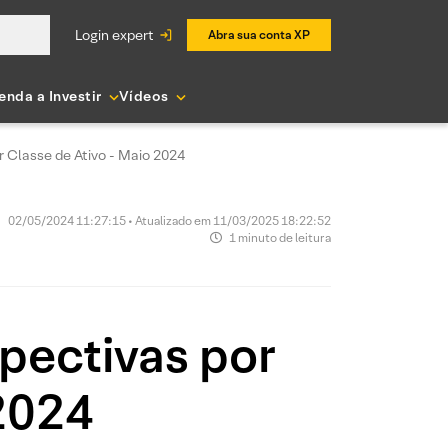
login expert
Abra sua conta XP
enda a Investir
Vídeos
r Classe de Ativo - Maio 2024
02/05/2024 11:27:15 • Atualizado em 11/03/2025 18:22:52
1 minuto de leitura
pectivas por
2024