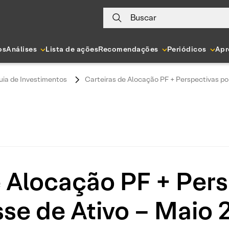
Buscar
os
Análises
Lista de ações
Recomendações
Periódicos
Apr
uia de Investimentos
Carteiras de Alocação PF + Perspectivas po
e Alocação PF + Pers
sse de Ativo – Maio 