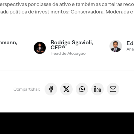
erspectivas por classe de ativo e também as carteiras re
 cada política de investimentos: Conservadora, Moderada e 
chmann,
Rodrigo Sgavioli,
Ed
CFP®
Ana
Head de Alocação
Compartilhar: