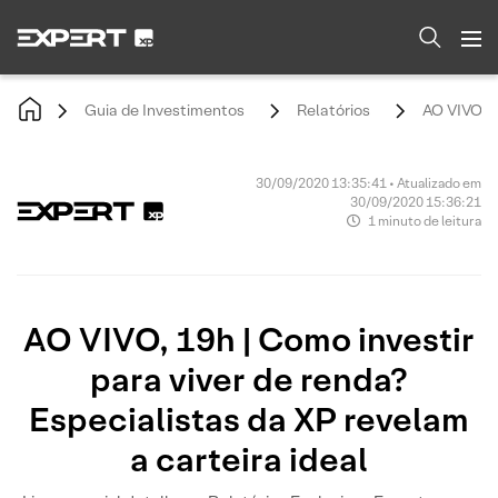
Guia de Investimentos
Relatórios
AO VIVO, 1
30/09/2020 13:35:41 • Atualizado em
30/09/2020 15:36:21
1 minuto de leitura
AO VIVO, 19h | Como investir
para viver de renda?
Especialistas da XP revelam
a carteira ideal