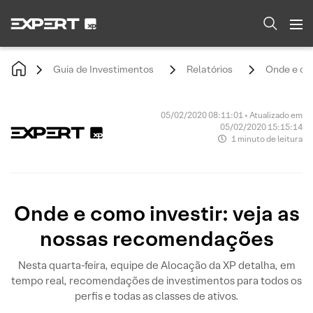
Guia de Investimentos
Relatórios
Onde e com
05/02/2020 08:11:01 • Atualizado em
05/02/2020 15:15:14
1 minuto de leitura
Onde e como investir: veja as
nossas recomendações
Nesta quarta-feira, equipe de Alocação da XP detalha, em
tempo real, recomendações de investimentos para todos os
perfis e todas as classes de ativos.