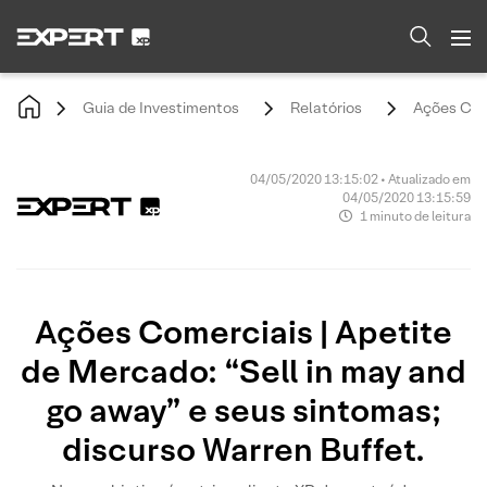
Guia de Investimentos
Relatórios
Ações Come
04/05/2020 13:15:02 • Atualizado em
04/05/2020 13:15:59
1 minuto de leitura
Ações Comerciais | Apetite
de Mercado: “Sell in may and
go away” e seus sintomas;
discurso Warren Buffet.