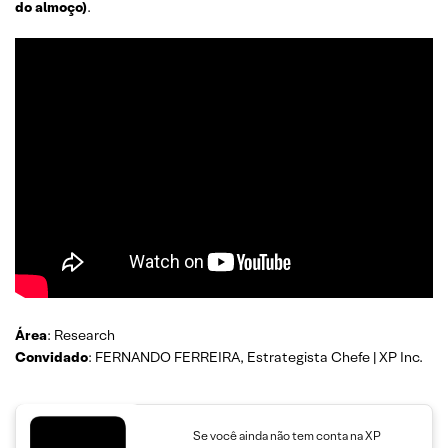
do almoço)
.
Área
: Research
Convidado
: FERNANDO FERREIRA, Estrategista Chefe | XP Inc.
Se você ainda não tem conta na XP