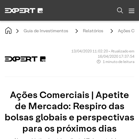
Guia de Investimentos
Relatórios
Ações Come
13/04/2020 11:02:20 • Atualizado em
16/04/2020 17:37:54
1 minuto de leitura
Ações Comerciais | Apetite
de Mercado: Respiro das
bolsas globais e perspectivas
para os próximos dias