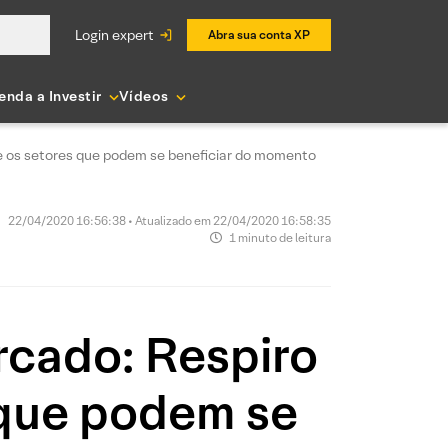
login expert
Abra sua conta XP
enda a Investir
Vídeos
 e os setores que podem se beneficiar do momento
22/04/2020 16:56:38 • Atualizado em 22/04/2020 16:58:35
1 minuto de leitura
rcado: Respiro
 que podem se