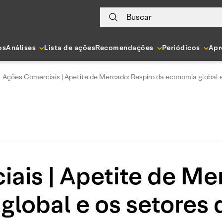
Buscar
os
Análises
Lista de ações
Recomendações
Periódicos
Apr
Ações Comerciais | Apetite de Mercado: Respiro da economia global
ais | Apetite de Me
global e os setores