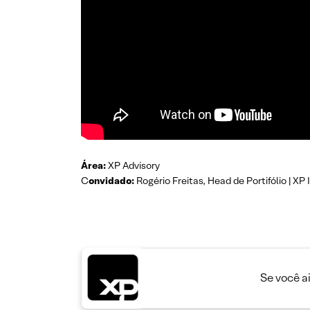
Área
:
XP Advisory
C
onvidado
:
Rogério Freitas, Head de Portifólio | XP 
Se você a