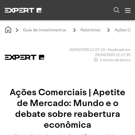
Guia de Investimentos
Relatórios
Ações Com
20/04/2020 12:07:10 • Atualizado em
20/04/2020 12:17:35
1 minuto de leitura
Ações Comerciais | Apetite
de Mercado: Mundo e o
debate sobre reabertura
econômica