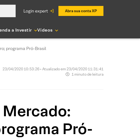
login expert
Abra sua conta XP
enda a Investir
Vídeos
ro; programa Pró-Brasil
23/04/2020 10:53:26 • Atualizado em 23/04/2020 11:31:41
1 minuto de leitura
e Mercado:
programa Pró-