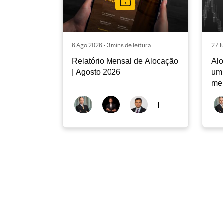
6 Ago 2026 • 3 mins de leitura
27 J
Relatório Mensal de Alocação
Alo
| Agosto 2026
um 
me