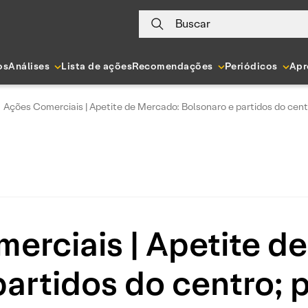
Buscar
os
Análises
Lista de ações
Recomendações
Periódicos
Apr
Ações Comerciais | Apetite de Mercado: Bolsonaro e partidos do cent
erciais | Apetite d
partidos do centro; 