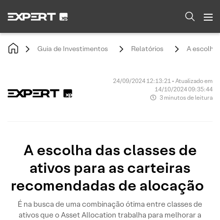
Guia de Investimentos
Relatórios
A escolha 
24/09/2024 12:13:21 • Atualizado em
14/10/2024 09:35:44
3 minutos de leitura
A escolha das classes de
ativos para as carteiras
recomendadas de alocação
É na busca de uma combinação ótima entre classes de
ativos que o Asset Allocation trabalha para melhorar a