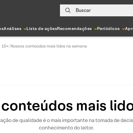
Buscar
os
Análises
Lista de ações
Recomendações
Periódicos
Apr
10+: Nossos conteúdos mais lidos na semana
 conteúdos mais lid
rmação de qualidade é o mais importante na tomada de de
conhecimento do leitor.