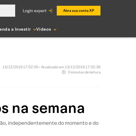
login expert
Abra sua conta XP
enda a Investir
Vídeos
13/12/2019 17:02:00 • Atualizado em 13/12/2019 17:02:36
3 minutos de leitura
os na semana
cisão, independentemente do momento e do