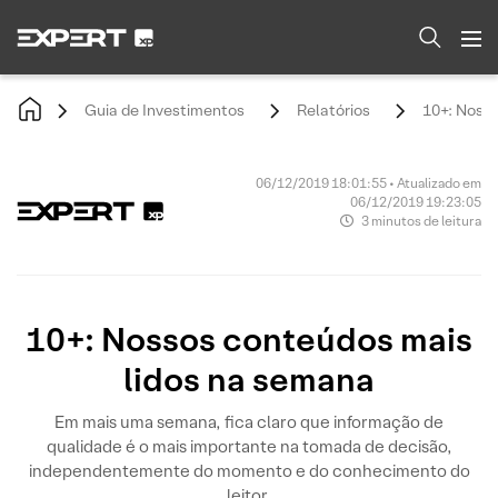
Guia de Investimentos
Relatórios
10+: Noss
06/12/2019 18:01:55 • Atualizado em
06/12/2019 19:23:05
3 minutos de leitura
10+: Nossos conteúdos mais
lidos na semana
Em mais uma semana, fica claro que informação de
qualidade é o mais importante na tomada de decisão,
independentemente do momento e do conhecimento do
leitor.