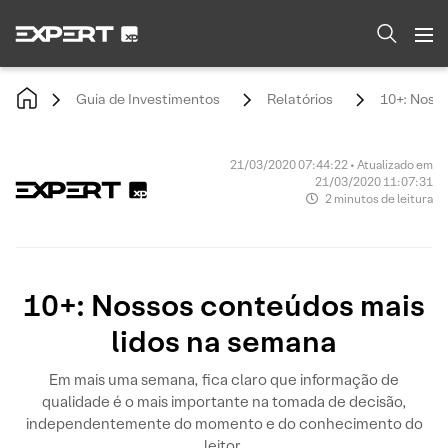
Guia de Investimentos
Relatórios
10+: Noss
21/03/2020 07:44:22 • Atualizado em
21/03/2020 11:07:31
2 minutos de leitura
10+: Nossos conteúdos mais
lidos na semana
Em mais uma semana, fica claro que informação de
qualidade é o mais importante na tomada de decisão,
independentemente do momento e do conhecimento do
leitor.