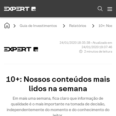
Guia de Investimentos
Relatórios
10+: Noss
24/01/2020 18:35:38 • Atualizado em
24/01/2020 19:07:46
2 minutos de leitura
10+: Nossos conteúdos mais
lidos na semana
Em mais uma semana, fica claro que informação de
qualidade é o mais importante na tomada de decisão,
independentemente do momento e do conhecimento do
leitor.