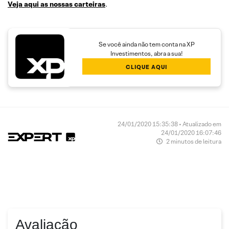
Veja aqui as nossas carteiras
.
Se você ainda não tem conta na XP
Investimentos, abra a sua!
CLIQUE AQUI
24/01/2020 15:35:38 • Atualizado em
24/01/2020 16:07:46
2 minutos de leitura
Avaliação