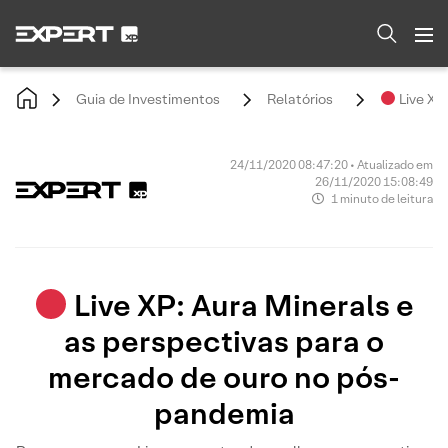
Guia de Investimentos
Relatórios
Live XP
24/11/2020 08:47:20 • Atualizado em
26/11/2020 15:08:49
1 minuto de leitura
Live XP: Aura Minerals e
as perspectivas para o
mercado de ouro no pós-
pandemia