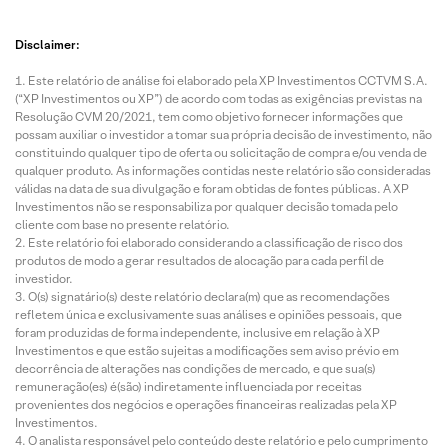
Disclaimer:
Este relatório de análise foi elaborado pela XP Investimentos CCTVM S.A.
(“XP Investimentos ou XP”) de acordo com todas as exigências previstas na
Resolução CVM 20/2021, tem como objetivo fornecer informações que
possam auxiliar o investidor a tomar sua própria decisão de investimento, não
constituindo qualquer tipo de oferta ou solicitação de compra e/ou venda de
qualquer produto. As informações contidas neste relatório são consideradas
válidas na data de sua divulgação e foram obtidas de fontes públicas. A XP
Investimentos não se responsabiliza por qualquer decisão tomada pelo
cliente com base no presente relatório.
Este relatório foi elaborado considerando a classificação de risco dos
produtos de modo a gerar resultados de alocação para cada perfil de
investidor.
O(s) signatário(s) deste relatório declara(m) que as recomendações
refletem única e exclusivamente suas análises e opiniões pessoais, que
foram produzidas de forma independente, inclusive em relação à XP
Investimentos e que estão sujeitas a modificações sem aviso prévio em
decorrência de alterações nas condições de mercado, e que sua(s)
remuneração(es) é(são) indiretamente influenciada por receitas
provenientes dos negócios e operações financeiras realizadas pela XP
Investimentos.
O analista responsável pelo conteúdo deste relatório e pelo cumprimento