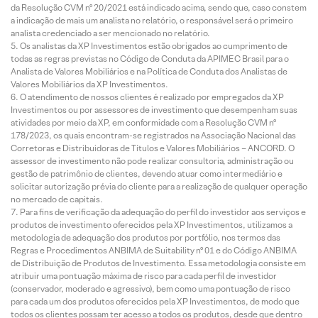
da Resolução CVM nº 20/2021 está indicado acima, sendo que, caso constem
a indicação de mais um analista no relatório, o responsável será o primeiro
analista credenciado a ser mencionado no relatório.
Os analistas da XP Investimentos estão obrigados ao cumprimento de
todas as regras previstas no Código de Conduta da APIMEC Brasil para o
Analista de Valores Mobiliários e na Política de Conduta dos Analistas de
Valores Mobiliários da XP Investimentos.
O atendimento de nossos clientes é realizado por empregados da XP
Investimentos ou por assessores de investimento que desempenham suas
atividades por meio da XP, em conformidade com a Resolução CVM nº
178/2023, os quais encontram-se registrados na Associação Nacional das
Corretoras e Distribuidoras de Títulos e Valores Mobiliários – ANCORD. O
assessor de investimento não pode realizar consultoria, administração ou
gestão de patrimônio de clientes, devendo atuar como intermediário e
solicitar autorização prévia do cliente para a realização de qualquer operação
no mercado de capitais.
Para fins de verificação da adequação do perfil do investidor aos serviços e
produtos de investimento oferecidos pela XP Investimentos, utilizamos a
metodologia de adequação dos produtos por portfólio, nos termos das
Regras e Procedimentos ANBIMA de Suitability nº 01 e do Código ANBIMA
de Distribuição de Produtos de Investimento. Essa metodologia consiste em
atribuir uma pontuação máxima de risco para cada perfil de investidor
(conservador, moderado e agressivo), bem como uma pontuação de risco
para cada um dos produtos oferecidos pela XP Investimentos, de modo que
todos os clientes possam ter acesso a todos os produtos, desde que dentro