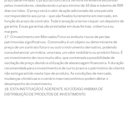
prazo determinado. O prazo do contrato a Termo é livremente escolhido
pelos investidores, obedecendo o prazo mínimo de 16 dias e máximo de 999
dias corridos. O preço será o valor da ação adicionado de uma parcela
correspondente aos juros – que são fixados livremente em mercado, em
função do prazo do contrato. Toda transação a termo requer um depósito de
garantia. Essas garantias são prestadas em duas formas: cobertura ou
margem.
O investimento em Mercados Futuros embute riscos de perdas
patrimoniais significativos. Commodity é um objeto ou determinante de
preço de um contrato futuro ou outro instrumento derivativo, podendo
consubstanciar um índice, uma taxa, um valor mobiliário ou produto físico. É
um investimento de risco muito alto, que contempla a possibilidade de
oscilação de preço devido à utilização de alavancagem financeira. A duração
recomendada para o investimento é de curto prazo e o patrimônio do cliente
não está garantido neste tipo de produto. As condições de mercado,
mudanças climáticas e o cenário macroeconômico podem afetar o
desempenho do investimento.
ESTA INSTITUIÇÃO É ADERENTE AO CÓDIGO ANBIMA DE
DISTRIBUIÇÃO DE PRODUTOS DE INVESTIMENTO.