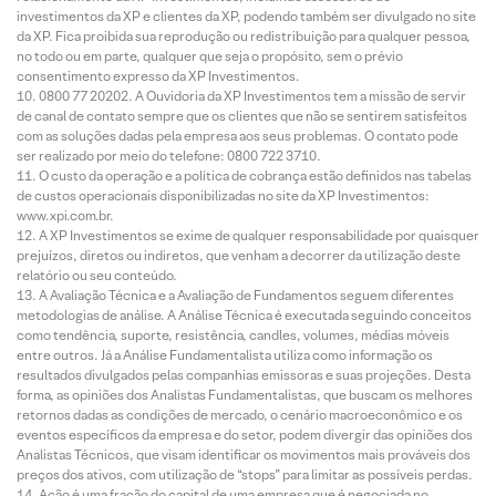
investimentos da XP e clientes da XP, podendo também ser divulgado no site
da XP. Fica proibida sua reprodução ou redistribuição para qualquer pessoa,
no todo ou em parte, qualquer que seja o propósito, sem o prévio
consentimento expresso da XP Investimentos.
0800 77 20202. A Ouvidoria da XP Investimentos tem a missão de servir
de canal de contato sempre que os clientes que não se sentirem satisfeitos
com as soluções dadas pela empresa aos seus problemas. O contato pode
ser realizado por meio do telefone: 0800 722 3710.
O custo da operação e a política de cobrança estão definidos nas tabelas
de custos operacionais disponibilizadas no site da XP Investimentos:
www.xpi.com.br.
A XP Investimentos se exime de qualquer responsabilidade por quaisquer
prejuízos, diretos ou indiretos, que venham a decorrer da utilização deste
relatório ou seu conteúdo.
A Avaliação Técnica e a Avaliação de Fundamentos seguem diferentes
metodologias de análise. A Análise Técnica é executada seguindo conceitos
como tendência, suporte, resistência, candles, volumes, médias móveis
entre outros. Já a Análise Fundamentalista utiliza como informação os
resultados divulgados pelas companhias emissoras e suas projeções. Desta
forma, as opiniões dos Analistas Fundamentalistas, que buscam os melhores
retornos dadas as condições de mercado, o cenário macroeconômico e os
eventos específicos da empresa e do setor, podem divergir das opiniões dos
Analistas Técnicos, que visam identificar os movimentos mais prováveis dos
preços dos ativos, com utilização de “stops” para limitar as possíveis perdas.
Ação é uma fração do capital de uma empresa que é negociada no