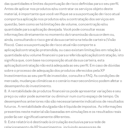
das quantidades e limites da pontuação de risco definidas para o seu perfil.
Antes de aplicar nos produtos e/ou contratar os serviços objeto deste
material, é importante que você verifique se a sua pontuação de risco atual
comporta a aplicação nos produtos e/ou a contratação dos serviços em
questão, bem como se há limitações de volume, concentração e/ou
quantidade para a aplicação desejada. Você pode consultar essas
informações diretamente no momento da transmissão da sua ordem ou,
ainda, consultando o risco geral da sua carteira na tela de carteira (Visão
Risco). Caso a sua pontuação de risco atual não comporte a
aplicação/contratação pretendida, ou caso existam limitações em relação à
quantidade e/ou volume financeiro para a referida aplicação/contratação, isto
significa que, com base na composição atual da sua carteira, esta
aplicação/contratação não está adequada ao seu perfil. Em caso de dúvidas
sobre o processo de adequação dos produtos oferecidos pela XP
Investimentos ao seu perfil de investidor, consulte o FAQ. As condições de
mercado, mudanças climáticas e o cenário macroeconômico podem afetar o
desempenho do investimento.
A rentabilidade de produtos financeiros pode apresentar variações e seu
preço ou valor pode aumentar ou diminuir num curto espaço de tempo. Os
desempenhos anteriores não são necessariamente indicativos de resultados
futuros. A rentabilidade divulgada não é líquida de impostos. As informações
presentes neste material são baseadas em simulações e os resultados reais
poderão ser significativamente diferentes.
Este relatório é destinado à circulação exclusiva para a rede de
relacionamento da XP Investimentos, incluindo assessores de