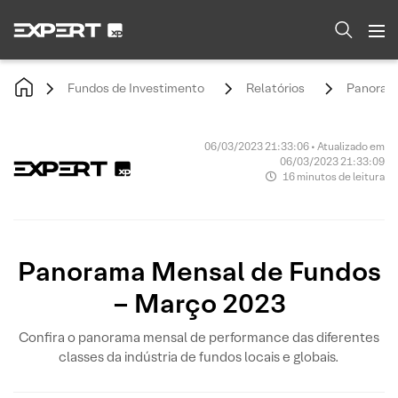
Fundos de Investimento
Relatórios
Panorama
06/03/2023 21:33:06 • Atualizado em
06/03/2023 21:33:09
16 minutos de leitura
Panorama Mensal de Fundos
– Março 2023
Confira o panorama mensal de performance das diferentes
classes da indústria de fundos locais e globais.