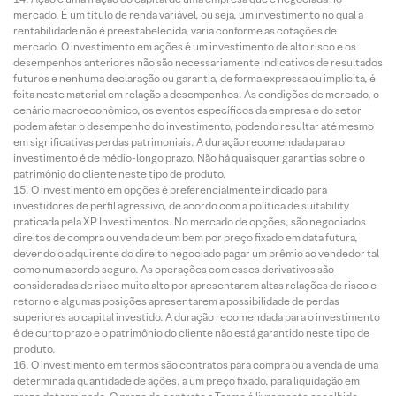
mercado. É um título de renda variável, ou seja, um investimento no qual a
rentabilidade não é preestabelecida, varia conforme as cotações de
mercado. O investimento em ações é um investimento de alto risco e os
desempenhos anteriores não são necessariamente indicativos de resultados
futuros e nenhuma declaração ou garantia, de forma expressa ou implícita, é
feita neste material em relação a desempenhos. As condições de mercado, o
cenário macroeconômico, os eventos específicos da empresa e do setor
podem afetar o desempenho do investimento, podendo resultar até mesmo
em significativas perdas patrimoniais. A duração recomendada para o
investimento é de médio-longo prazo. Não há quaisquer garantias sobre o
patrimônio do cliente neste tipo de produto.
O investimento em opções é preferencialmente indicado para
investidores de perfil agressivo, de acordo com a política de suitability
praticada pela XP Investimentos. No mercado de opções, são negociados
direitos de compra ou venda de um bem por preço fixado em data futura,
devendo o adquirente do direito negociado pagar um prêmio ao vendedor tal
como num acordo seguro. As operações com esses derivativos são
consideradas de risco muito alto por apresentarem altas relações de risco e
retorno e algumas posições apresentarem a possibilidade de perdas
superiores ao capital investido. A duração recomendada para o investimento
é de curto prazo e o patrimônio do cliente não está garantido neste tipo de
produto.
O investimento em termos são contratos para compra ou a venda de uma
determinada quantidade de ações, a um preço fixado, para liquidação em