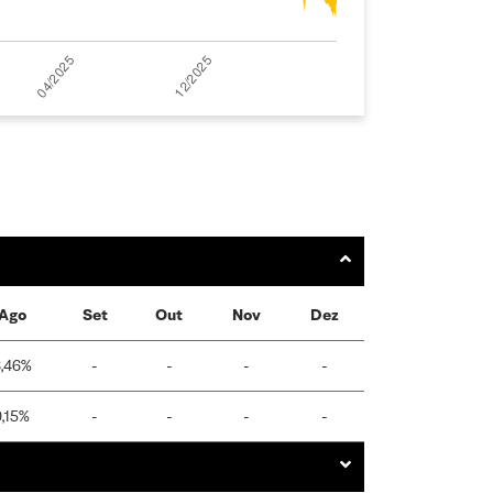
Ago
Set
Out
Nov
Dez
,46%
-
-
-
-
0,15%
-
-
-
-