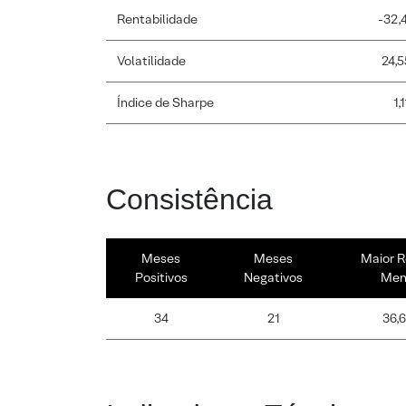
Rentabilidade
-32,
Volatilidade
24,
Índice de Sharpe
1,1
Consistência
Meses
Meses
Maior R
Positivos
Negativos
Men
34
21
36,