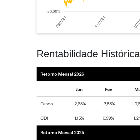
Rentabilidade Histórica
Retorno Mensal 2026
Jan
Fev
Ma
Fundo
-2,65%
-3,83%
-10,
CDI
1,15%
0,99%
1,2
Retorno Mensal 2025