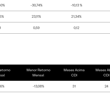
40%
-30,74%
-10,13 %
55%
23,11%
21,34%
1
0,59
0,12
etorno
Menor Retorno
Meses Acima
Meses A
sal
Mensal
CDI
CDI
66%
-13,08%
31
24