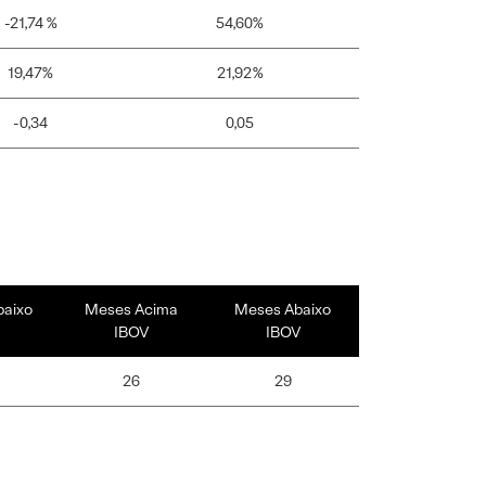
-21,74 %
54,60%
19,47%
21,92%
-0,34
0,05
baixo
Meses Acima
Meses Abaixo
IBOV
IBOV
26
29