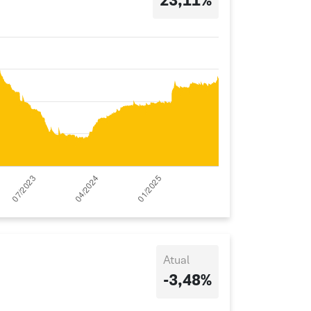
23,11%
Atual
-3,48%