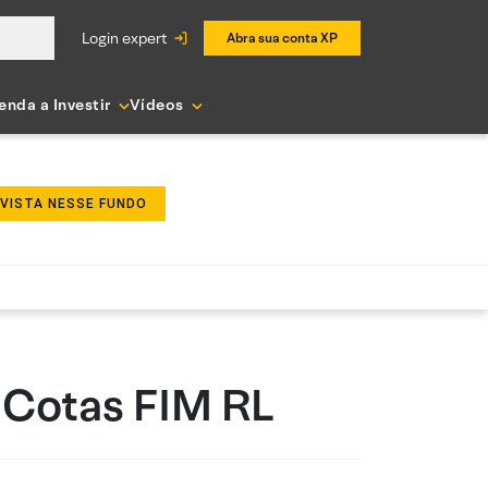
login expert
Abra sua conta XP
enda a Investir
Vídeos
NVISTA NESSE FUNDO
m Cotas FIM RL