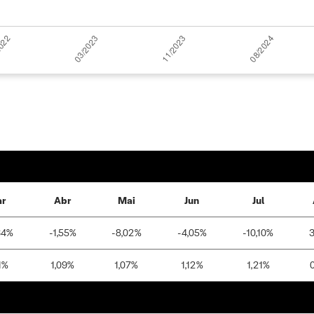
r
Abr
Mai
Jun
Jul
64%
-1,55%
-8,02%
-4,05%
-10,10%
3
1%
1,09%
1,07%
1,12%
1,21%