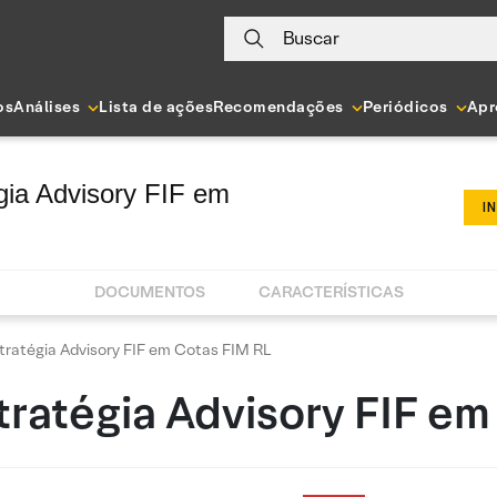
Buscar
os
Análises
Lista de ações
Recomendações
Periódicos
Apr
égia Advisory FIF em
I
DOCUMENTOS
CARACTERÍSTICAS
tratégia Advisory FIF em Cotas FIM RL
tratégia Advisory FIF e