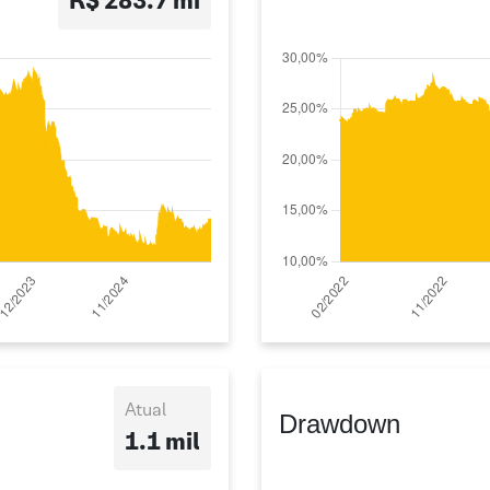
R$ 283.7 mi
Atual
Drawdown
1.1 mil