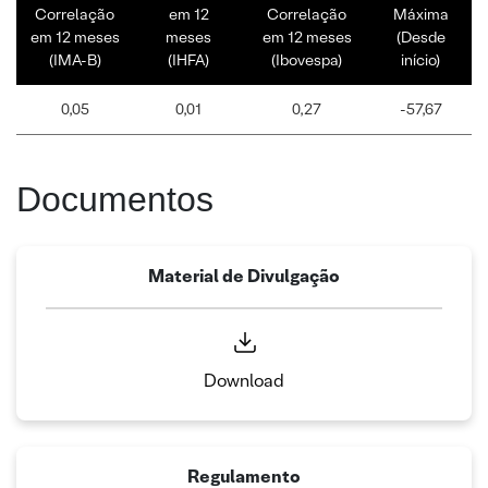
Correlação
em 12
Correlação
Máxima
em 12 meses
meses
em 12 meses
(Desde
(IMA-B)
(IHFA)
(Ibovespa)
início)
0,05
0,01
0,27
-57,67
Documentos
Material de Divulgação
Download
Regulamento