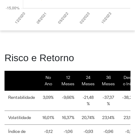
Risco e Retorno
No
12
24
36
Desd
Ano
Meses
Meses
Meses
o Iníci
Rentabilidade
3,09%
-9,66%
-21,48
-37,37
-38,2
%
%
Volatilidade
16,01%
16,37%
20,74%
23,14%
23,12
Índice de
-0,12
-1,06
-0,93
-0,96
-0,78