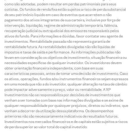
como são adotadas, podem resultar em perdas patrimoniais para seus
cotistas. Os fundos de renda fixa estão sujeitos a risco de perda substancial
de seu patrimônio líquido em caso de eventos que acarretem o não
pagamento dos ativos integrantes de sua carteira, inclusive por força de
intervenção, liquidação, regime de administração temporária, falência,
recuperação judicial ou extrajudicial dos emissores responsáveis pelos
ativos do fundo. Para informações e dúvidas, favor contatar seu agente de
investimentos. Rentabilidade passada não representa garantia de
rentabilidade futura. As rentabilidades divulgadas não são líquidas de
impostos e taxas de saída e performance. As informações publicadas não
levam em consideração os objetivos de investimento, situação financeira ou
necessidades específicas de qualquer investidor. Os investidores devem
obter orientação financeira independente, com base em suas
características pessoais, antes de tomar uma decisão de investimento. Caso
os ativos, operações, fundos e/ou instrumentos financeiros sejam expressos
em uma moeda que não a do investidor, qualquer alteração na taxa de câmbio
pode impactar adversamente o preço, valor ou rentabilidade. A XP
Investimentos não se responsabiliza por decisões de investimentos que
venham a ser tomadas com base nas informações divulgadas e se exime de
qualquer responsabilidade por quaisquer prejuízos, diretos ou indiretos, que
venham a decorrer da utilização dessa plataforma. Os desempenhos
anteriores não são necessariamente indicativos de resultados futuros.
Investimentos nos mercados financeiros e de capitais estão sujeitos a riscos
de perda superior ao valor total do capital investido.