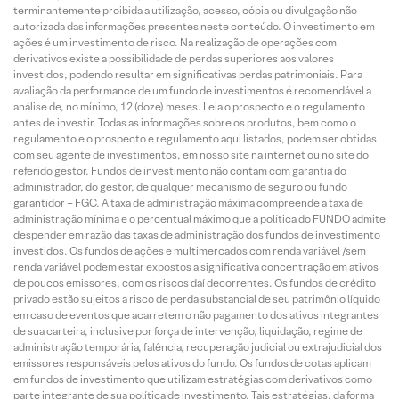
terminantemente proibida a utilização, acesso, cópia ou divulgação não
autorizada das informações presentes neste conteúdo. O investimento em
ações é um investimento de risco. Na realização de operações com
derivativos existe a possibilidade de perdas superiores aos valores
investidos, podendo resultar em significativas perdas patrimoniais. Para
avaliação da performance de um fundo de investimentos é recomendável a
análise de, no mínimo, 12 (doze) meses. Leia o prospecto e o regulamento
antes de investir. Todas as informações sobre os produtos, bem como o
regulamento e o prospecto e regulamento aqui listados, podem ser obtidas
com seu agente de investimentos, em nosso site na internet ou no site do
referido gestor. Fundos de investimento não contam com garantia do
administrador, do gestor, de qualquer mecanismo de seguro ou fundo
garantidor – FGC. A taxa de administração máxima compreende a taxa de
administração mínima e o percentual máximo que a política do FUNDO admite
despender em razão das taxas de administração dos fundos de investimento
investidos. Os fundos de ações e multimercados com renda variável /sem
renda variável podem estar expostos a significativa concentração em ativos
de poucos emissores, com os riscos daí decorrentes. Os fundos de crédito
privado estão sujeitos a risco de perda substancial de seu patrimônio líquido
em caso de eventos que acarretem o não pagamento dos ativos integrantes
de sua carteira, inclusive por força de intervenção, liquidação, regime de
administração temporária, falência, recuperação judicial ou extrajudicial dos
emissores responsáveis pelos ativos do fundo. Os fundos de cotas aplicam
em fundos de investimento que utilizam estratégias com derivativos como
parte integrante de sua política de investimento. Tais estratégias, da forma