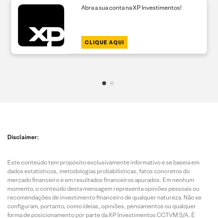
Abra a sua conta na XP Investimentos!
CLIQUE AQUI
Disclaimer:
Este conteúdo tem propósito exclusivamente informativo e se baseia em
dados estatísticos, metodologias probabilísticas, fatos concretos do
mercado financeiro e em resultados financeiros apurados. Em nenhum
momento, o conteúdo desta mensagem representa opiniões pessoais ou
recomendações de investimento financeiro de qualquer natureza. Não se
configuram, portanto, como ideias, opiniões, pensamentos ou qualquer
forma de posicionamento por parte da XP Investimentos CCTVM S/A. É