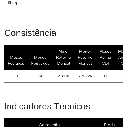
Sharpe
Consistência
Maior
Menor
Meses
Mes
Meses
Meses
Retorno
Retorno
Acima
Abai
Positivos
Negativos
Mensal
Mensal
CDI
CD
19
24
21,60%
-14,36%
17
26
Indicadores Técnicos
Correlação
Perda