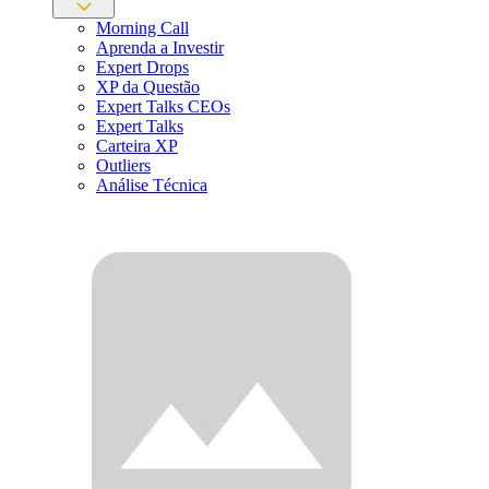
Morning Call
Aprenda a Investir
Expert Drops
XP da Questão
Expert Talks CEOs
Expert Talks
Carteira XP
Outliers
Análise Técnica