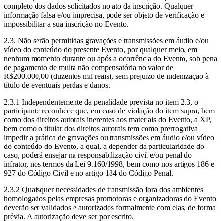
completo dos dados solicitados no ato da inscrição. Qualquer
informação falsa e/ou imprecisa, pode ser objeto de verificação e
impossibilitar a sua inscrição no Evento.
2.3. Não serão permitidas gravações e transmissões em áudio e/ou
vídeo do conteúdo do presente Evento, por qualquer meio, em
nenhum momento durante ou após a ocorrência do Evento, sob pena
de pagamento de multa não compensatória no valor de
R$200.000,00 (duzentos mil reais), sem prejuízo de indenização à
título de eventuais perdas e danos.
2.3.1 Independentemente da penalidade prevista no item 2.3, o
participante reconhece que, em caso de violação do item supra, bem
como dos direitos autorais inerentes aos materiais do Evento, a XP,
bem como o titular dos direitos autorais tem como prerrogativa
impedir a prática de gravações ou transmissões em áudio e/ou vídeo
do conteúdo do Evento, a qual, a depender da particularidade do
caso, poderá ensejar na responsabilização civil e/ou penal do
infrator, nos termos da Lei 9.160/1998, bem como nos artigos 186 e
927 do Código Civil e no artigo 184 do Código Penal.
2.3.2 Quaisquer necessidades de transmissão fora dos ambientes
homologados pelas empresas promotoras e organizadoras do Evento
deverão ser validados e autorizados formalmente com elas, de forma
prévia. A autorização deve ser por escrito.