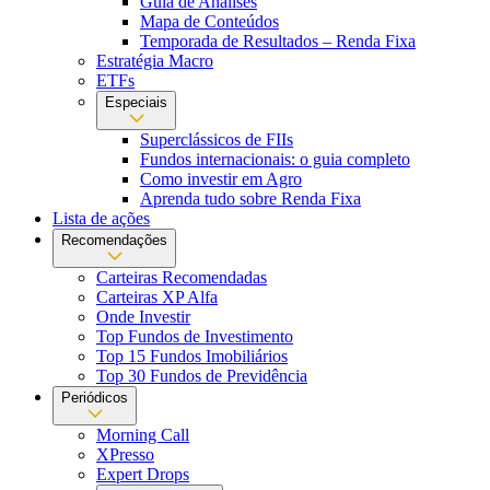
Guia de Análises
Mapa de Conteúdos
Temporada de Resultados – Renda Fixa
Estratégia Macro
ETFs
Especiais
Superclássicos de FIIs
Fundos internacionais: o guia completo
Como investir em Agro
Aprenda tudo sobre Renda Fixa
Lista de ações
Recomendações
Carteiras Recomendadas
Carteiras XP Alfa
Onde Investir
Top Fundos de Investimento
Top 15 Fundos Imobiliários
Top 30 Fundos de Previdência
Periódicos
Morning Call
XPresso
Expert Drops