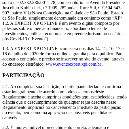
sob o n° 02.332.886/0011-78, com escritório na Avenida Presidente
Juscelino Kubitschek, nº 1909, 28º andar, Torre Sul, CEP 04.543-
907, bairro Vila Nova Conceição, na Cidade de São Paulo, Estado
de São Paulo, simplesmente denominada em conjunto como “XP”.
1.2. A EXPERT XP ONLINE é um evento digital composto por
palestras sobre o mercado financeiro, abordando temas de
investimentos, política, economia e empreendedorismo no cenário
pós Covid-19 (“Evento”).
1.3. A EXPERT XP ONLINE acontecerá nos dias 14, 15, 16, 17 e
18 de julho de 2020 de forma online e gratuita para o público. Para
acessar o conteúdo, é preciso se inscrever no site do evento, através
do endereço eletrônico:
www.eventoexpert.xpi.com.br
.
PARTICIPAÇÃO
2.1. Ao completar sua inscrição, o Participante declara e confirma
estar integralmente de acordo com todos os termos deste
Regulamento e aceita cumprir as condições aqui estabelecidas, tendo
ciência que o descumprimento de qualquer regra descrita nesse
Regulamento implicará no cancelamento imediato da participação
no evento, bem como na aplicação das possíveis penalidades
cabíveis.
2.2. É imprescindível o preenchimento correto, adequado e