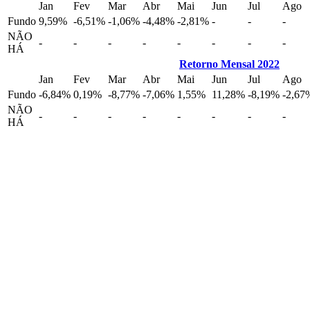
Jan
Fev
Mar
Abr
Mai
Jun
Jul
Ago
Fundo
9,59%
-6,51%
-1,06%
-4,48%
-2,81%
-
-
-
NÃO
-
-
-
-
-
-
-
-
HÁ
Retorno Mensal 2022
Jan
Fev
Mar
Abr
Mai
Jun
Jul
Ago
Fundo
-6,84%
0,19%
-8,77%
-7,06%
1,55%
11,28%
-8,19%
-2,67
NÃO
-
-
-
-
-
-
-
-
HÁ
Abra sua conta na XP Investimentos