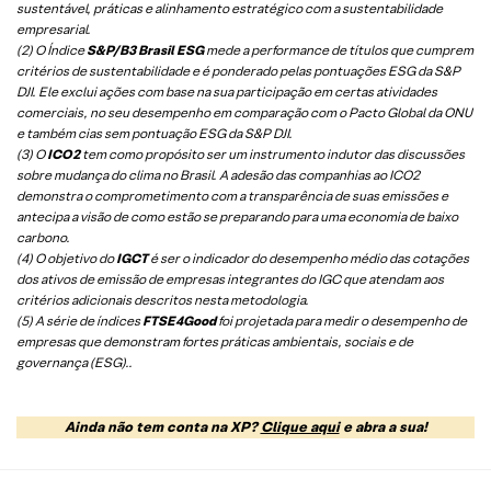
sustentável, práticas e alinhamento estratégico com a sustentabilidade
empresarial.
(2) O Índice
S&P/B3 Brasil ESG
mede a performance de títulos que cumprem
critérios de sustentabilidade e é ponderado pelas pontuações ESG da S&P
DJI. Ele exclui ações com base na sua participação em certas atividades
comerciais, no seu desempenho em comparação com o Pacto Global da ONU
e também cias sem pontuação ESG da S&P DJI.
(3) O
ICO2
tem como propósito ser um instrumento indutor das discussões
sobre mudança do clima no Brasil. A adesão das companhias ao ICO2
demonstra o comprometimento com a transparência de suas emissões e
antecipa a visão de como estão se preparando para uma economia de baixo
carbono.
(4) O objetivo do
IGCT
é ser o indicador do desempenho médio das cotações
dos ativos de emissão de empresas integrantes do IGC que atendam aos
critérios adicionais descritos nesta metodologia.
(5)
A série de índices
FTSE4Good
foi projetada para medir o desempenho de
empresas que demonstram fortes práticas ambientais, sociais e de
governança (ESG).
.
Ainda não tem conta na XP?
Clique aqui
e abra a sua!