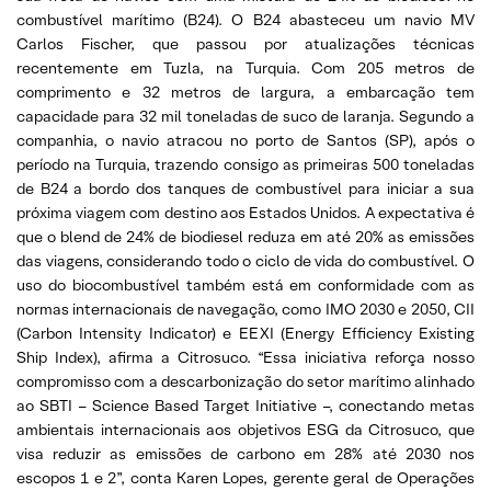
combustível marítimo (B24). O B24 abasteceu um navio MV
Carlos Fischer, que passou por atualizações técnicas
recentemente em Tuzla, na Turquia. Com 205 metros de
comprimento e 32 metros de largura, a embarcação tem
capacidade para 32 mil toneladas de suco de laranja. Segundo a
companhia, o navio atracou no porto de Santos (SP), após o
período na Turquia, trazendo consigo as primeiras 500 toneladas
de B24 a bordo dos tanques de combustível para iniciar a sua
próxima viagem com destino aos Estados Unidos. A expectativa é
que o blend de 24% de biodiesel reduza em até 20% as emissões
das viagens, considerando todo o ciclo de vida do combustível. O
uso do biocombustível também está em conformidade com as
normas internacionais de navegação, como IMO 2030 e 2050, CII
(Carbon Intensity Indicator) e EEXI (Energy Efficiency Existing
Ship Index), afirma a Citrosuco. “Essa iniciativa reforça nosso
compromisso com a descarbonização do setor marítimo alinhado
ao SBTI – Science Based Target Initiative –, conectando metas
ambientais internacionais aos objetivos ESG da Citrosuco, que
visa reduzir as emissões de carbono em 28% até 2030 nos
escopos 1 e 2”, conta Karen Lopes, gerente geral de Operações