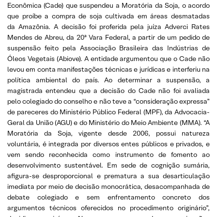
Econômica (Cade) que suspendeu a Moratória da Soja, o acordo
que proíbe a compra de soja cultivada em áreas desmatadas
da Amazônia. A decisão foi proferida pela juíza Adverci Rates
Mendes de Abreu, da 20ª Vara Federal, a partir de um pedido de
suspensão feito pela Associação Brasileira das Indústrias de
Óleos Vegetais (Abiove). A entidade argumentou que o Cade não
levou em conta manifestações técnicas e jurídicas e interferiu na
política ambiental do país. Ao determinar a suspensão, a
magistrada entendeu que a decisão do Cade não foi avaliada
pelo colegiado do conselho e não teve a “consideração expressa”
de pareceres do Ministério Público Federal (MPF), da Advocacia-
Geral da União (AGU) e do Ministério do Meio Ambiente (MMA). “A
Moratória da Soja, vigente desde 2006, possui natureza
voluntária, é integrada por diversos entes públicos e privados, e
vem sendo reconhecida como instrumento de fomento ao
desenvolvimento sustentável. Em sede de cognição sumária,
afigura-se desproporcional e prematura a sua desarticulação
imediata por meio de decisão monocrática, desacompanhada de
debate colegiado e sem enfrentamento concreto dos
argumentos técnicos oferecidos no procedimento originário”,