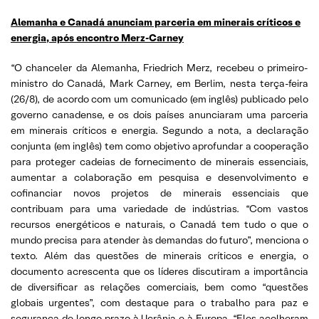
Alemanha e Canadá anunciam parceria em minerais críticos e
energia, após encontro Merz-Carney
“O chanceler da Alemanha, Friedrich Merz, recebeu o primeiro-
ministro do Canadá, Mark Carney, em Berlim, nesta terça-feira
(26/8), de acordo com um comunicado (em inglês) publicado pelo
governo canadense, e os dois países anunciaram uma parceria
em minerais críticos e energia. Segundo a nota, a declaração
conjunta (em inglês) tem como objetivo aprofundar a cooperação
para proteger cadeias de fornecimento de minerais essenciais,
aumentar a colaboração em pesquisa e desenvolvimento e
cofinanciar novos projetos de minerais essenciais que
contribuam para uma variedade de indústrias. “Com vastos
recursos energéticos e naturais, o Canadá tem tudo o que o
mundo precisa para atender às demandas do futuro”, menciona o
texto. Além das questões de minerais críticos e energia, o
documento acrescenta que os líderes discutiram a importância
de diversificar as relações comerciais, bem como “questões
globais urgentes”, com destaque para o trabalho para paz e
segurança de longo prazo à Ucrânia e à Europa. “Eles acolheram