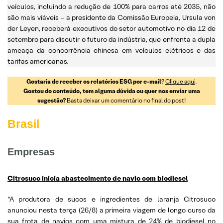
veículos, incluindo a redução de 100% para carros até 2035, não
são mais viáveis – a presidente da Comissão Europeia, Ursula von
der Leyen, receberá executivos do setor automotivo no dia 12 de
setembro para discutir o futuro da indústria, que enfrenta a dupla
ameaça da concorrência chinesa em veículos elétricos e das
tarifas americanas.
Gostaria de receber os relatórios ESG por e-mail
?
Clique aqui
.
Gostou do conteúdo, tem alguma dúvida ou quer nos enviar uma
sugestão?
Basta deixar um comentário no final do post!
Brasil
Empresas
Citrosuco inicia abastecimento de navio com biodiesel
“A produtora de sucos e ingredientes de laranja Citrosuco
anunciou nesta terça (26/8) a primeira viagem de longo curso da
sua frota de navios com uma mistura de 24% de biodiesel no