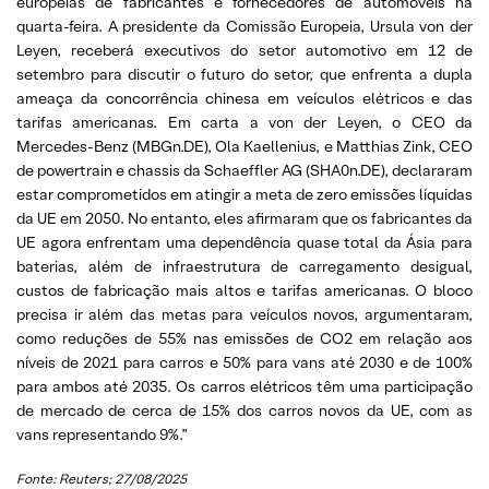
europeias de fabricantes e fornecedores de automóveis na
quarta-feira. A presidente da Comissão Europeia, Ursula von der
Leyen, receberá executivos do setor automotivo em 12 de
setembro para discutir o futuro do setor, que enfrenta a dupla
ameaça da concorrência chinesa em veículos elétricos e das
tarifas americanas. Em carta a von der Leyen, o CEO da
Mercedes-Benz (MBGn.DE), Ola Kaellenius, e Matthias Zink, CEO
de powertrain e chassis da Schaeffler AG (SHA0n.DE), declararam
estar comprometidos em atingir a meta de zero emissões líquidas
da UE em 2050. No entanto, eles afirmaram que os fabricantes da
UE agora enfrentam uma dependência quase total da Ásia para
baterias, além de infraestrutura de carregamento desigual,
custos de fabricação mais altos e tarifas americanas. O bloco
precisa ir além das metas para veículos novos, argumentaram,
como reduções de 55% nas emissões de CO2 em relação aos
níveis de 2021 para carros e 50% para vans até 2030 e de 100%
para ambos até 2035. Os carros elétricos têm uma participação
de mercado de cerca de 15% dos carros novos da UE, com as
vans representando 9%.”
Fonte: Reuters; 27/08/2025