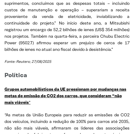
suprimentos, concluímos que as despesas totais – incluindo
custos de manutenção e operação – superariam a receita
proveniente da venda de eletricidade, inviabilizando a
continuidade do projeto.” No início deste ano, a Mitsubishi
registrou um encargo de 52,2 bilhões de ienes (US$ 354 milhões)
nos projetos. Também na quarta-feira, a parceira Chubu Electric
Power (9502.T) afirmou esperar um prejuízo de cerca de 17
bilhões de ienes no atual ano fiscal devido à desistência.”
Fonte: Reuters; 27/08/2025
Política
Grupos automobilísticos da UE pressionam por mudanças nas
metas de emissão de CO2 dos carros, que consideram “não
mais viáveis
“
“As metas da União Europeia para reduzir as emissões de CO2
dos veículos, incluindo a redução de 100% para carros até 2035,
não são mais viáveis, afirmaram os líderes das associações