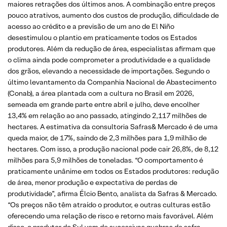
maiores retrações dos últimos anos. A combinação entre preços
pouco atrativos, aumento dos custos de produção, dificuldade de
acesso ao crédito e a previsão de um ano de El Niño
desestimulou o plantio em praticamente todos os Estados
produtores. Além da redução de área, especialistas afirmam que
o clima ainda pode comprometer a produtividade e a qualidade
dos grãos, elevando a necessidade de importações. Segundo o
último levantamento da Companhia Nacional de Abastecimento
(Conab), a área plantada com a cultura no Brasil em 2026,
semeada em grande parte entre abril e julho, deve encolher
13,4% em relação ao ano passado, atingindo 2,117 milhões de
hectares. A estimativa da consultoria Safras& Mercado é de uma
queda maior, de 17%, saindo de 2,3 milhões para 1,9 milhão de
hectares. Com isso, a produção nacional pode cair 26,8%, de 8,12
milhões para 5,9 milhões de toneladas. “O comportamento é
praticamente unânime em todos os Estados produtores: redução
de área, menor produção e expectativa de perdas de
produtividade”, afirma Élcio Bento, analista da Safras & Mercado.
“Os preços não têm atraído o produtor, e outras culturas estão
oferecendo uma relação de risco e retorno mais favorável. Além
disso, o produtor do Sul vem de sucessivas quebras de safra,