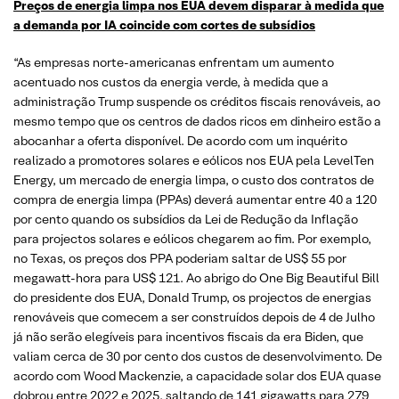
Preços de energia limpa nos EUA devem disparar à medida que
a demanda por IA coincide com cortes de subsídios
“As empresas norte-americanas enfrentam um aumento
acentuado nos custos da energia verde, à medida que a
administração Trump suspende os créditos fiscais renováveis, ao
mesmo tempo que os centros de dados ricos em dinheiro estão a
abocanhar a oferta disponível. De acordo com um inquérito
realizado a promotores solares e eólicos nos EUA pela LevelTen
Energy, um mercado de energia limpa, o custo dos contratos de
compra de energia limpa (PPAs) deverá aumentar entre 40 a 120
por cento quando os subsídios da Lei de Redução da Inflação
para projectos solares e eólicos chegarem ao fim. Por exemplo,
no Texas, os preços dos PPA poderiam saltar de US$ 55 por
megawatt-hora para US$ 121. Ao abrigo do One Big Beautiful Bill
do presidente dos EUA, Donald Trump, os projectos de energias
renováveis ​​que comecem a ser construídos depois de 4 de Julho
já não serão elegíveis para incentivos fiscais da era Biden, que
valiam cerca de 30 por cento dos custos de desenvolvimento. De
acordo com Wood Mackenzie, a capacidade solar dos EUA quase
dobrou entre 2022 e 2025, saltando de 141 gigawatts para 279