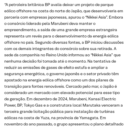
“A petroleira britânica BP avalia deixar um projeto de parque
eólico offshore na costa do norte do Japão, que desenvolveria em
parceria com empresas japonesas, apurou o “Nikkei Asia”. Embora
o consórcio liderado pela Marubeni deva manter o
empreendimento, a saída de uma grande empresa estrangeira
representa um revés para o desenvolvimento da energia eólica
offshore no país. Segundo diversas fontes, a BP iniciou discussões
com os demais integrantes do consórcio sobre sua retirada. A
sede da companhia no Reino Unido informou ao “Nikkei Asia” que
nenhuma decisão foi tomada até o momento. Na tentativa de
reduzir as emissões de gases de efeito estufa e ampliar a
segurança energética, o governo japonês e o setor privado têm
apostado na energia eólica offshore como um dos pilares da
transição para fontes renováveis. Cercado pelo mar, o Japão é
considerado um mercado com elevado potencial para esse tipo
de geração. Em dezembro de 2024, Marubeni, Kansai Electric
Power, BP, Tokyo Gas e a construtora local Marutaka venceram a
terceira grande licitação pública para instalação de turbinas
eólicas na costa de Yuza, na província de Yamagata. Em
novembro do ano passado, o grupo apresentou o plano detalhado