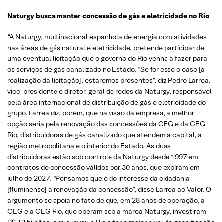
Naturgy busca manter concessão de gás e eletricidade no Rio
“A Naturgy, multinacional espanhola de energia com atividades
nas áreas de gás natural e eletricidade, pretende participar de
uma eventual licitação que o governo do Rio venha a fazer para
os serviços de gás canalizado no Estado. “Se for esse o caso [a
realização da licitação], estaremos presentes”, diz Pedro Larrea,
vice-presidente e diretor-geral de redes da Naturgy, responsável
pela área internacional de distribuição de gás e eletricidade do
grupo. Larrea diz, porém, que na visão da empresa, a melhor
opção seria pela renovação das concessões da CEG e da CEG
Rio, distribuidoras de gás canalizado que atendem a capital, a
região metropolitana e o interior do Estado. As duas
distribuidoras estão sob controle da Naturgy desde 1997 em
contratos de concessão válidos por 30 anos, que expiram em
julho de 2027. “Pensamos que é do interesse da cidadania
[fluminense] a renovação da concessão”, disse Larrea ao Valor. O
argumento se apoia no fato de que, em 28 anos de operação, a
CEG e a CEG Rio, que operam sob a marca Naturgy, investiram
R$ 12 bilhões, o que levou o Rio a ter o maior nível de gaseificação