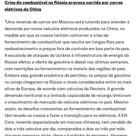
Crise de combustível na Rússia provoca corrida por carros
elétricos da China
“Uma revenda de carros em Moscou está lutando para atender à
demanda por novos veículos elétricos produzidos na China, na
medida em que os russos tentam contornar a crise de
fornecimento de combustível que resulta em longas filas para
reabastecimento e preços fora de controle em boa parte do país.
A escalada de ataques da Ucrânia à infraestrutura de energia da
Rússia afetou a oferta de gasolina e diesel nas últimas semanas,
com restrições ao fornecimento na maioria das regiões do país.
Embora seja grande produtora de petróleo, os preços da gasolina
no varejo chegaram na Rússia a níveis considerados entre os mais
altos da Europa, de acordo com cálculos da Reuters. A grande
dimensão territorial e a limitada capacidade de recarga limitaram
o crescimento do mercado de veículos elétricos no país. Mesmo
assim, os desafios crescentes ao fornecimento de combustível
têm levado os russos a fazer a transição para os elétricos. A EN
Cars, revenda especializada em marcas chinesas, tem vendido de
dois a três veículos por dia, comparados a dois ou três por mês,
algumas semanas atrás, disse o fundador da empresa, Yevgeniy