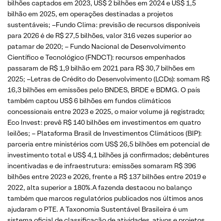
bilhões captados em 2023, US$ 2 bilhões em 2024 e US$ 1,5
bilhão em 2025, em operações destinadas a projetos
sustentáveis; –Fundo Clima: previsão de recursos disponíveis
para 2026 é de R$ 27,5 bilhões, valor 316 vezes superior ao
patamar de 2020; – Fundo Nacional de Desenvolvimento
Científico e Tecnológico (FNDCT): recursos empenhados
passaram de R$ 1,9 bilhão em 2021 para R$ 30,7 bilhões em
2025; –Letras de Crédito do Desenvolvimento (LCDs): somam R$
16,3 bilhões em emissões pelo BNDES, BRDE e BDMG. O país
também captou US$ 6 bilhões em fundos climáticos
concessionais entre 2023 e 2025, o maior volume já registrado;
Eco Invest: prevê R$ 140 bilhões em investimentos em quatro
leilões; – Plataforma Brasil de Investimentos Climáticos (BIP):
parceria entre ministérios com US$ 26,5 bilhões em potencial de
investimento total e US$ 4,1 bilhões já confirmados; debêntures
incentivadas e de infraestrutura: emissões somaram R$ 396
bilhões entre 2023 e 2026, frente a R$ 137 bilhões entre 2019 e
2022, alta superior a 180%.A fazenda destacou no balanço
também que marcos regulatórios publicados nos últimos anos
ajudaram o PTE. A Taxonomia Sustentável Brasileira é um
sistema oficial de classificação de atividades, ativos e projetos