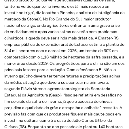
tanto no verão quanto no inverno, e está mais receoso em
investir no trigo”, diz Jonathan Pinheiro, analista de inteligência de
mercado da StoneX. No Rio Grande do Sul, maior produtor
nacional de trigo, onde agricultores enfrentam uma grave crise
de endividamento após várias safras de verão com problemas
climáticos, a queda deve ser ainda mais drástica. A Emater-RS,
empresa pública de extensão rural do Estado, estima o plantio de
814 mil hectares com o cereal em 2026, um tombo de 30% em
comparação com o 1,16 milhão de hectares da safra passada, e a
menor área desde 2019. Os prognósticos para o clima são um dos
principais fatores para a redução. Com o fenômeno El Niño, o
inverno gaúcho deverá ter temperaturas e precipitações acima
da média, situação que deverá se acentuar na primavera,
segundo Flávio Varone, agrometeorologista da Secretaria
Estadual da Agricultura (Seapi). “Isso se refletirá em desafios no
fim do ciclo da safra de inverno, já que o excesso de chuvas
prejudica a qualidade do grão e atrapalha a colheita”, ressalta. A
previsão faz com que os produtores fiquem mais cautelosos em
investir na cultura, como é o caso de João Carlos Bilibio, de
Ciríaco (RS). Enquanto no ano passado ele plantou 140 hectares