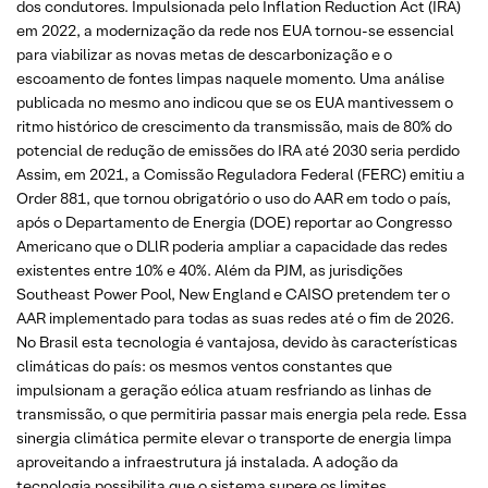
dos condutores. Impulsionada pelo Inflation Reduction Act (IRA)
em 2022, a modernização da rede nos EUA tornou-se essencial
para viabilizar as novas metas de descarbonização e o
escoamento de fontes limpas naquele momento. Uma análise
publicada no mesmo ano indicou que se os EUA mantivessem o
ritmo histórico de crescimento da transmissão, mais de 80% do
potencial de redução de emissões do IRA até 2030 seria perdido
Assim, em 2021, a Comissão Reguladora Federal (FERC) emitiu a
Order 881, que tornou obrigatório o uso do AAR em todo o país,
após o Departamento de Energia (DOE) reportar ao Congresso
Americano que o DLlR poderia ampliar a capacidade das redes
existentes entre 10% e 40%. Além da PJM, as jurisdições
Southeast Power Pool, New England e CAISO pretendem ter o
AAR implementado para todas as suas redes até o fim de 2026.
No Brasil esta tecnologia é vantajosa, devido às características
climáticas do país: os mesmos ventos constantes que
impulsionam a geração eólica atuam resfriando as linhas de
transmissão, o que permitiria passar mais energia pela rede. Essa
sinergia climática permite elevar o transporte de energia limpa
aproveitando a infraestrutura já instalada. A adoção da
tecnologia possibilita que o sistema supere os limites