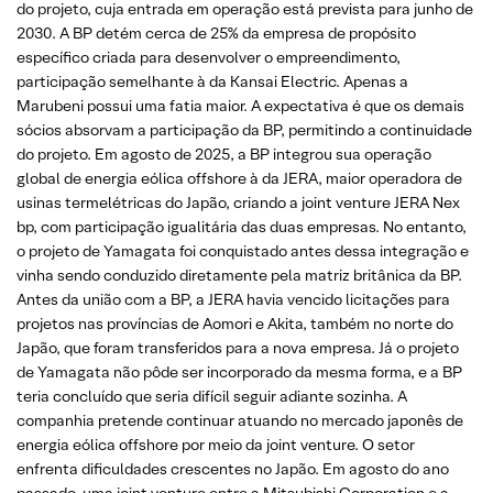
do projeto, cuja entrada em operação está prevista para junho de
2030. A BP detém cerca de 25% da empresa de propósito
específico criada para desenvolver o empreendimento,
participação semelhante à da Kansai Electric. Apenas a
Marubeni possui uma fatia maior. A expectativa é que os demais
sócios absorvam a participação da BP, permitindo a continuidade
do projeto. Em agosto de 2025, a BP integrou sua operação
global de energia eólica offshore à da JERA, maior operadora de
usinas termelétricas do Japão, criando a joint venture JERA Nex
bp, com participação igualitária das duas empresas. No entanto,
o projeto de Yamagata foi conquistado antes dessa integração e
vinha sendo conduzido diretamente pela matriz britânica da BP.
Antes da união com a BP, a JERA havia vencido licitações para
projetos nas províncias de Aomori e Akita, também no norte do
Japão, que foram transferidos para a nova empresa. Já o projeto
de Yamagata não pôde ser incorporado da mesma forma, e a BP
teria concluído que seria difícil seguir adiante sozinha. A
companhia pretende continuar atuando no mercado japonês de
energia eólica offshore por meio da joint venture. O setor
enfrenta dificuldades crescentes no Japão. Em agosto do ano
passado, uma joint venture entre a Mitsubishi Corporation e a