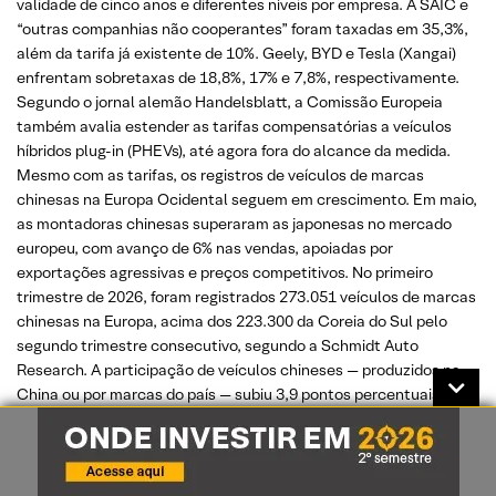
validade de cinco anos e diferentes níveis por empresa. A SAIC e
“outras companhias não cooperantes” foram taxadas em 35,3%,
além da tarifa já existente de 10%. Geely, BYD e Tesla (Xangai)
enfrentam sobretaxas de 18,8%, 17% e 7,8%, respectivamente.
Segundo o jornal alemão Handelsblatt, a Comissão Europeia
também avalia estender as tarifas compensatórias a veículos
híbridos plug-in (PHEVs), até agora fora do alcance da medida.
Mesmo com as tarifas, os registros de veículos de marcas
chinesas na Europa Ocidental seguem em crescimento. Em maio,
as montadoras chinesas superaram as japonesas no mercado
europeu, com avanço de 6% nas vendas, apoiadas por
exportações agressivas e preços competitivos. No primeiro
trimestre de 2026, foram registrados 273.051 veículos de marcas
chinesas na Europa, acima dos 223.300 da Coreia do Sul pelo
segundo trimestre consecutivo, segundo a Schmidt Auto
Research. A participação de veículos chineses — produzidos na
China ou por marcas do país — subiu 3,9 pontos percentuais em
um ano, para 8,7%. Para Ferdinand Dudenhoeffer, do Center for
Automotive Research, as montadoras chinesas devem vender
cerca de 800 mil veículos na União Europeia neste ano.
“Ultrapassar 1 milhão de unidades em 2027 já é praticamente