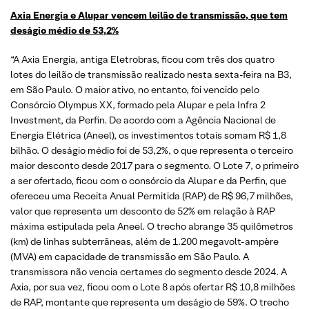
Axia Energia e Alupar vencem leilão de transmissão, que tem
deságio médio de 53,2%
“A Axia Energia, antiga Eletrobras, ficou com três dos quatro
lotes do leilão de transmissão realizado nesta sexta-feira na B3,
em São Paulo. O maior ativo, no entanto, foi vencido pelo
Consórcio Olympus XX, formado pela Alupar e pela Infra 2
Investment, da Perfin. De acordo com a Agência Nacional de
Energia Elétrica (Aneel), os investimentos totais somam R$ 1,8
bilhão. O deságio médio foi de 53,2%, o que representa o terceiro
maior desconto desde 2017 para o segmento. O Lote 7, o primeiro
a ser ofertado, ficou com o consórcio da Alupar e da Perfin, que
ofereceu uma Receita Anual Permitida (RAP) de R$ 96,7 milhões,
valor que representa um desconto de 52% em relação à RAP
máxima estipulada pela Aneel. O trecho abrange 35 quilômetros
(km) de linhas subterrâneas, além de 1.200 megavolt-ampère
(MVA) em capacidade de transmissão em São Paulo. A
transmissora não vencia certames do segmento desde 2024. A
Axia, por sua vez, ficou com o Lote 8 após ofertar R$ 10,8 milhões
de RAP, montante que representa um deságio de 59%. O trecho