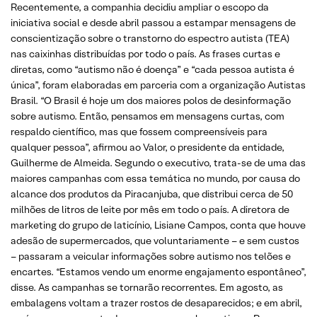
Recentemente, a companhia decidiu ampliar o escopo da
iniciativa social e desde abril passou a estampar mensagens de
conscientização sobre o transtorno do espectro autista (TEA)
nas caixinhas distribuídas por todo o país. As frases curtas e
diretas, como “autismo não é doença” e “cada pessoa autista é
única”, foram elaboradas em parceria com a organização Autistas
Brasil. “O Brasil é hoje um dos maiores polos de desinformação
sobre autismo. Então, pensamos em mensagens curtas, com
respaldo científico, mas que fossem compreensíveis para
qualquer pessoa”, afirmou ao Valor, o presidente da entidade,
Guilherme de Almeida. Segundo o executivo, trata-se de uma das
maiores campanhas com essa temática no mundo, por causa do
alcance dos produtos da Piracanjuba, que distribui cerca de 50
milhões de litros de leite por mês em todo o país. A diretora de
marketing do grupo de laticínio, Lisiane Campos, conta que houve
adesão de supermercados, que voluntariamente – e sem custos
– passaram a veicular informações sobre autismo nos telões e
encartes. “Estamos vendo um enorme engajamento espontâneo”,
disse. As campanhas se tornarão recorrentes. Em agosto, as
embalagens voltam a trazer rostos de desaparecidos; e em abril,