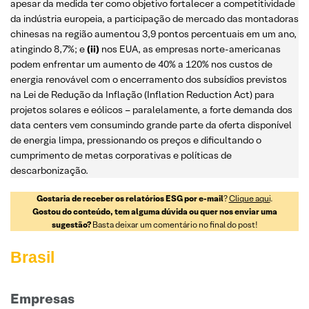
apesar da medida ter como objetivo fortalecer a competitividade
da indústria europeia, a participação de mercado das montadoras
chinesas na região aumentou 3,9 pontos percentuais em um ano,
atingindo 8,7%; e
(ii)
nos EUA, as empresas norte-americanas
podem enfrentar um aumento de 40% a 120% nos custos de
energia renovável com o encerramento dos subsídios previstos
na Lei de Redução da Inflação (Inflation Reduction Act) para
projetos solares e eólicos – paralelamente, a forte demanda dos
data centers vem consumindo grande parte da oferta disponível
de energia limpa, pressionando os preços e dificultando o
cumprimento de metas corporativas e políticas de
descarbonização.
Gostaria de receber os relatórios ESG por e-mail
?
Clique aqui
.
Gostou do conteúdo, tem alguma dúvida ou quer nos enviar uma
sugestão?
Basta deixar um comentário no final do post!
Brasil
Empresas