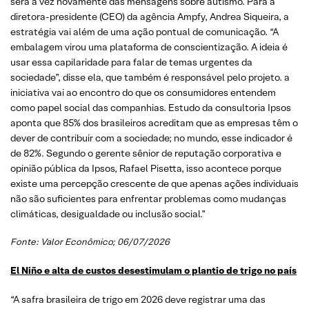
será a vez novamente das mensagens sobre autismo. Para a
diretora-presidente (CEO) da agência Ampfy, Andrea Siqueira, a
estratégia vai além de uma ação pontual de comunicação. “A
embalagem virou uma plataforma de conscientização. A ideia é
usar essa capilaridade para falar de temas urgentes da
sociedade”, disse ela, que também é responsável pelo projeto. a
iniciativa vai ao encontro do que os consumidores entendem
como papel social das companhias. Estudo da consultoria Ipsos
aponta que 85% dos brasileiros acreditam que as empresas têm o
dever de contribuir com a sociedade; no mundo, esse indicador é
de 82%. Segundo o gerente sênior de reputação corporativa e
opinião pública da Ipsos, Rafael Pisetta, isso acontece porque
existe uma percepção crescente de que apenas ações individuais
não são suficientes para enfrentar problemas como mudanças
climáticas, desigualdade ou inclusão social.”
Fonte:
Valor Econômico
; 06/07/2026
El Niño e alta de custos desestimulam o plantio de trigo no país
“A safra brasileira de trigo em 2026 deve registrar uma das