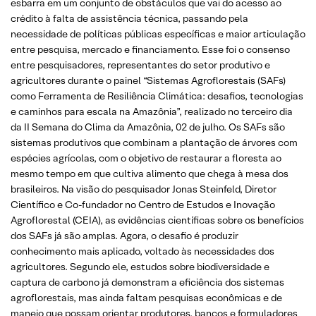
esbarra em um conjunto de obstáculos que vai do acesso ao
crédito à falta de assistência técnica, passando pela
necessidade de políticas públicas específicas e maior articulação
entre pesquisa, mercado e financiamento. Esse foi o consenso
entre pesquisadores, representantes do setor produtivo e
agricultores durante o painel “Sistemas Agroflorestais (SAFs)
como Ferramenta de Resiliência Climática: desafios, tecnologias
e caminhos para escala na Amazônia”, realizado no terceiro dia
da II Semana do Clima da Amazônia, 02 de julho. Os SAFs são
sistemas produtivos que combinam a plantação de árvores com
espécies agrícolas, com o objetivo de restaurar a floresta ao
mesmo tempo em que cultiva alimento que chega à mesa dos
brasileiros. Na visão do pesquisador Jonas Steinfeld, Diretor
Científico e Co-fundador no Centro de Estudos e Inovação
Agroflorestal (CEIA), as evidências científicas sobre os benefícios
dos SAFs já são amplas. Agora, o desafio é produzir
conhecimento mais aplicado, voltado às necessidades dos
agricultores. Segundo ele, estudos sobre biodiversidade e
captura de carbono já demonstram a eficiência dos sistemas
agroflorestais, mas ainda faltam pesquisas econômicas e de
manejo que possam orientar produtores, bancos e formuladores