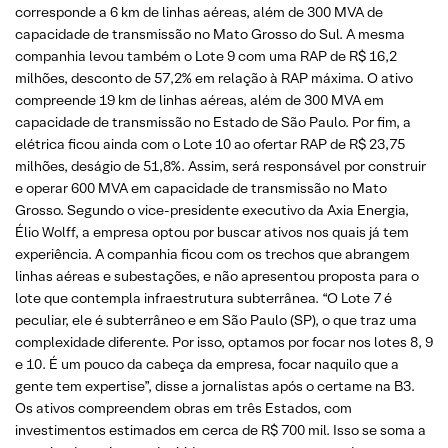
corresponde a 6 km de linhas aéreas, além de 300 MVA de
capacidade de transmissão no Mato Grosso do Sul. A mesma
companhia levou também o Lote 9 com uma RAP de R$ 16,2
milhões, desconto de 57,2% em relação à RAP máxima. O ativo
compreende 19 km de linhas aéreas, além de 300 MVA em
capacidade de transmissão no Estado de São Paulo. Por fim, a
elétrica ficou ainda com o Lote 10 ao ofertar RAP de R$ 23,75
milhões, deságio de 51,8%. Assim, será responsável por construir
e operar 600 MVA em capacidade de transmissão no Mato
Grosso. Segundo o vice-presidente executivo da Axia Energia,
Élio Wolff, a empresa optou por buscar ativos nos quais já tem
experiência. A companhia ficou com os trechos que abrangem
linhas aéreas e subestações, e não apresentou proposta para o
lote que contempla infraestrutura subterrânea. “O Lote 7 é
peculiar, ele é subterrâneo e em São Paulo (SP), o que traz uma
complexidade diferente. Por isso, optamos por focar nos lotes 8, 9
e 10. É um pouco da cabeça da empresa, focar naquilo que a
gente tem expertise”, disse a jornalistas após o certame na B3.
Os ativos compreendem obras em três Estados, com
investimentos estimados em cerca de R$ 700 mil. Isso se soma a