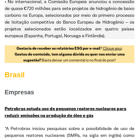
• No internacional, a Comissão Europeia anunciou a concessão
de quase €720 milhões para sete projetos de hidrogênio de baixo
carbono na Europa, selecionados por meio do primeiro processo
de licitação competitiva do Banco Europeu de Hidrogênio – os
projetos selecionados estão localizados em quatro países
europeus (Espanha, Portugal, Noruega e Finlândia).
Gostaria de receber os relatórios ESG por e-mail
?
Clique aqui
.
Gostou do conteúdo, tem alguma dúvida ou quer nos enviar uma
sugestão?
Basta deixar um comentário no final do post!
Brasil
Empresas
Petrobras estuda uso de pequenos reatores nucleares para
reduzir emissões na produção de óleo e gás
“A Petrobras iniciou pesquisas sobre a possibilidade de uso de
pequenos reatores nucleares (SMRs, na sigla em inglês) como