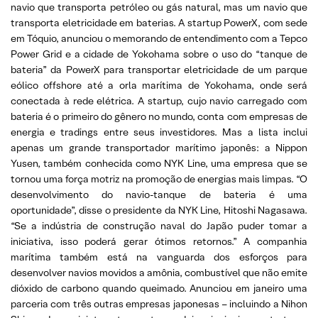
navio que transporta petróleo ou gás natural, mas um navio que
transporta eletricidade em baterias. A startup PowerX, com sede
em Tóquio, anunciou o memorando de entendimento com a Tepco
Power Grid e a cidade de Yokohama sobre o uso do “tanque de
bateria” da PowerX para transportar eletricidade de um parque
eólico offshore até a orla marítima de Yokohama, onde será
conectada à rede elétrica. A startup, cujo navio carregado com
bateria é o primeiro do gênero no mundo, conta com empresas de
energia e tradings entre seus investidores. Mas a lista inclui
apenas um grande transportador marítimo japonês: a Nippon
Yusen, também conhecida como NYK Line, uma empresa que se
tornou uma força motriz na promoção de energias mais limpas. “O
desenvolvimento do navio-tanque de bateria é uma
oportunidade”, disse o presidente da NYK Line, Hitoshi Nagasawa.
“Se a indústria de construção naval do Japão puder tomar a
iniciativa, isso poderá gerar ótimos retornos.” A companhia
marítima também está na vanguarda dos esforços para
desenvolver navios movidos a amônia, combustível que não emite
dióxido de carbono quando queimado. Anunciou em janeiro uma
parceria com três outras empresas japonesas – incluindo a Nihon