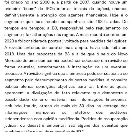
foi criado no ano 2000 e, a partir de 2007, quando houve um
primeiro “boom” de IPOs (ofertas iniciais de ações), chamou
definitivamente a atenção dos agentes financeiros. Hoje é o
segmento que mais recebe companhias: são 193 listadas. De
tempos em tempos, a B3, responsável pelo regulamento do
segmento, faz alterações nas regras. A mais recente ocorreu em
2023 e foi considerada pontual, voltada para medidas de liquidez.
A revisão anterior, de caráter mais amplo, havia sido feita em
2018. Uma das propostas da B3 é a de que o selo do Novo
Mercado de uma companhia poderá ser colocado em revisão de
forma cautelar, anteriormente à instalação de um eventual
processo. A revisão significa que a empresa pode ser suspensa do
segmento pelo descumprimento de certas medidas. A consulta
pública elenca condições objetivas para tal. Entre as quais,
aparecem: a divulgação de fato relevante que demonstre a
possibilidade de erro material nas informações financeiras,
incluindo fraude, atraso de mais de 30 dias na entrega das
informações financeiras ou relatório dos auditores
independentes com opinião modificada. Pedidos de recuperação
judicial ou desastre ambiental são alguns dos quesitos que
também estão no rol de sugestões da B3.”