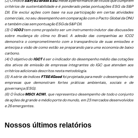
(2) O Índice
S&P/B3 Brasil ESG
mede a performance de títulos que cumprem
critérios de sustentabilidade e é ponderado pelas pontuações ESG da S&P
DJI. Ele exclui ações com base na sua participação em certas atividades
comerciais, no seu desempenho em comparação com o Pacto Global da ONU
e também cias sem pontuação ESG da S&P DJI.
(3) O
ICO2
tem como propósito ser um instrumento indutor das discussões
sobre mudança do clima no Brasil. A adesão das companhias ao ICO2
demonstra o comprometimento com a transparência de suas emissões e
antecipa a visão de como estão se preparando para uma economia de baixo
carbono.
(4) O objetivo do
IGCT
é ser o indicador do desempenho médio das cotações
dos ativos de emissão de empresas integrantes do IGC que atendam aos
critérios adicionais descritos nesta metodologia.
(5)
A série de índices
FTSE4Good
foi projetada para medir o desempenho de
empresas que demonstram fortes práticas ambientais, sociais e de
governança (ESG).
(6)
O Índice
MSCI ACWI
, que representa o desempenho de todo o conjunto
de ações de grande e médio porte do mundo, em 23 mercados desenvolvidos
e 26 emergentes.
Nossos últimos relatórios