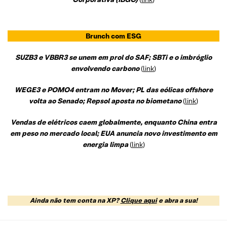
Brunch com ESG
SUZB3 e VBBR3 se unem em prol do SAF; SBTi e o imbróglio
envolvendo carbono
(
link
)
WEGE3 e POMO4 entram no Mover; PL das eólicas offshore
volta ao Senado; Repsol aposta no biometano
(
link
)
Vendas de elétricos caem globalmente, enquanto China entra
em peso no mercado local; EUA anuncia novo investimento em
energia limpa
(
link
)
Ainda não tem conta na XP?
Clique aqui
e abra a sua!