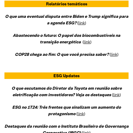
Relatórios temáticos
O que uma eventual disputa entre Biden e Trump significa para
a agenda ESG?
(
link
)
Abastecendo o futuro: O papel dos biocombustíveis na
transição energética
(
link
)
COP28 chega ao fim: O que você precisa saber?
(
link
)
ESG Updates
O que escutamos do Diretor da Toyota em reunião sobre
eletrificação com investidores? Veja os destaques
(
link
)
ESG no 1T24: Três frentes que sinalizam um aumento do
protagonismo
(
link
)
Destaques da reunião com o Instituto Brasileiro de Governança
Corporativa (IBGC)
(
link
)