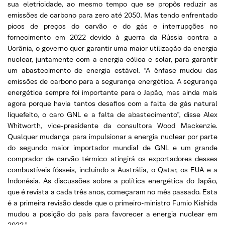
sua eletricidade, ao mesmo tempo que se propôs reduzir as
emissões de carbono para zero até 2050. Mas tendo enfrentado
picos de preços do carvão e do gás e interrupções no
fornecimento em 2022 devido à guerra da Rússia contra a
Ucrânia, o governo quer garantir uma maior utilização da energia
nuclear, juntamente com a energia eólica e solar, para garantir
um abastecimento de energia estável. “A ênfase mudou das
emissões de carbono para a segurança energética. A segurança
energética sempre foi importante para o Japão, mas ainda mais
agora porque havia tantos desafios com a falta de gás natural
liquefeito, o caro GNL e a falta de abastecimento”, disse Alex
Whitworth, vice-presidente da consultora Wood Mackenzie.
Qualquer mudança para impulsionar a energia nuclear por parte
do segundo maior importador mundial de GNL e um grande
comprador de carvão térmico atingirá os exportadores desses
combustíveis fósseis, incluindo a Austrália, o Qatar, os EUA e a
Indonésia. As discussões sobre a política energética do Japão,
que é revista a cada três anos, começaram no mês passado. Esta
é a primeira revisão desde que o primeiro-ministro Fumio Kishida
mudou a posição do país para favorecer a energia nuclear em
2022.”