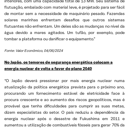
interiores, com uma capacidade total de 13 MW. Seu sistema de
flutuação, embalado com material leve, é projetado para ser fácil
de montar sem a necessidade de maquinário pesado. Fazendas
solares marinhas enfrentam desafios que outros sistemas
flutuantes não enfrentam. Um deles são as mudanças no nível da
água devido a mares agitados. Um tufão, por exemplo, pode
tombar a plataforma ou danificar o equipamento.”
Fonte: Valor Econômico, 04/06/2024
No Japão, os temores de segurança energética colocam a
energia nuclear de volta a favor do plano 2040
“O Japão deverá pressionar por mais energia nuclear numa
atualização da política energética prevista para o próximo ano,
procurando um fornecimento estável de eletricidade face à
procura crescente e ao aumento dos riscos geopolíticos, mas é
provável que tenha dificuldades para cumprir as suas metas,
dizem especialistas do setor. O país reduziu a dependência da
energia nuclear após o desastre de Fukushima em 2011 e
aumentou a utilização de combustíveis fósseis para gerar 70% da