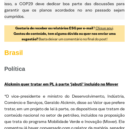
isso, a COP29 deve dedicar boa parte das discussões para
garantir que os planos acordados no ano passado sejam
cumpridos.
Gostaria de receber os relatórios ESG por e-mail
?
Clique aqui
.
Gostou do conteúdo, tem alguma dúvida ou quer nos enviar uma
sugestão?
Basta deixar um comentário no final do post!
Brasil
Política
Alckmin quer tratar em PL à parte ‘jabuti’ incluído no Mover
“O vice-presidente e ministro do Desenvolvimento, Indústria,
Comércio e Serviços, Geraldo Alckmin, disse ao Valor que prefere
tratar, em um projeto de lei à parte, os dispositivos que tratam de
conteúdo nacional no setor de petróleo, incluídos na proposição
que trata do programa Mobilidade Verde e Inovação (Mover). Ele
comentou já haver conversado com o relator da matéria, senador