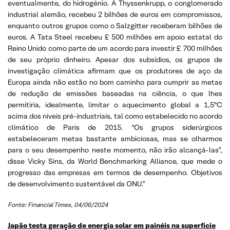
eventualmente, do hidrogénio. A Thyssenkrupp, o conglomerado
industrial alemão, recebeu 2 bilhões de euros em compromissos,
enquanto outros grupos como o Salzgitter receberam bilhões de
euros. A Tata Steel recebeu £ 500 milhões em apoio estatal do
Reino Unido como parte de um acordo para investir £ 700 milhões
de seu próprio dinheiro. Apesar dos subsídios, os grupos de
investigação climática afirmam que os produtores de aço da
Europa ainda não estão no bom caminho para cumprir as metas
de redução de emissões baseadas na ciência, o que lhes
permitiria, idealmente, limitar o aquecimento global a 1,5ºC
acima dos níveis pré-industriais, tal como estabelecido no acordo
climático de Paris de 2015. “Os grupos siderúrgicos
estabeleceram metas bastante ambiciosas, mas se olharmos
para o seu desempenho neste momento, não irão alcançá-las”,
disse Vicky Sins, da World Benchmarking Alliance, que mede o
progresso das empresas em termos de desempenho. Objetivos
de desenvolvimento sustentável da ONU.”
Fonte: Financial Times, 04/06/2024
Japão testa geração de energia solar em painéis na superfície