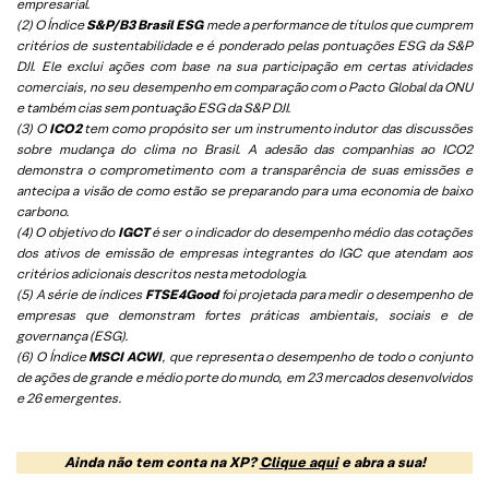
empresarial.
(2) O Índice
S&P/B3 Brasil ESG
mede a performance de títulos que cumprem
critérios de sustentabilidade e é ponderado pelas pontuações ESG da S&P
DJI. Ele exclui ações com base na sua participação em certas atividades
comerciais, no seu desempenho em comparação com o Pacto Global da ONU
e também cias sem pontuação ESG da S&P DJI.
(3) O
ICO2
tem como propósito ser um instrumento indutor das discussões
sobre mudança do clima no Brasil. A adesão das companhias ao ICO2
demonstra o comprometimento com a transparência de suas emissões e
antecipa a visão de como estão se preparando para uma economia de baixo
carbono.
(4) O objetivo do
IGCT
é ser o indicador do desempenho médio das cotações
dos ativos de emissão de empresas integrantes do IGC que atendam aos
critérios adicionais descritos nesta metodologia.
(5)
A série de índices
FTSE4Good
foi projetada para medir o desempenho de
empresas que demonstram fortes práticas ambientais, sociais e de
governança (ESG).
(6)
O Índice
MSCI ACWI
, que representa o desempenho de todo o conjunto
de ações de grande e médio porte do mundo, em 23 mercados desenvolvidos
e 26 emergentes.
Ainda não tem conta na XP?
Clique aqui
e abra a sua!