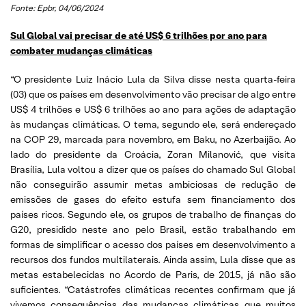
Fonte: Epbr, 04/06/2024
Sul Global vai precisar de até US$ 6 trilhões por ano para
combater mudanças climáticas
“O presidente Luiz Inácio Lula da Silva disse nesta quarta-feira
(03) que os países em desenvolvimento vão precisar de algo entre
US$ 4 trilhões e US$ 6 trilhões ao ano para ações de adaptação
às mudanças climáticas. O tema, segundo ele, será endereçado
na COP 29, marcada para novembro, em Baku, no Azerbaijão. Ao
lado do presidente da Croácia, Zoran Milanović, que visita
Brasília, Lula voltou a dizer que os países do chamado Sul Global
não conseguirão assumir metas ambiciosas de redução de
emissões de gases do efeito estufa sem financiamento dos
países ricos. Segundo ele, os grupos de trabalho de finanças do
G20, presidido neste ano pelo Brasil, estão trabalhando em
formas de simplificar o acesso dos países em desenvolvimento a
recursos dos fundos multilaterais. Ainda assim, Lula disse que as
metas estabelecidas no Acordo de Paris, de 2015, já não são
suficientes. “Catástrofes climáticas recentes confirmam que já
vivemos consequências das mudanças climáticas que muitos