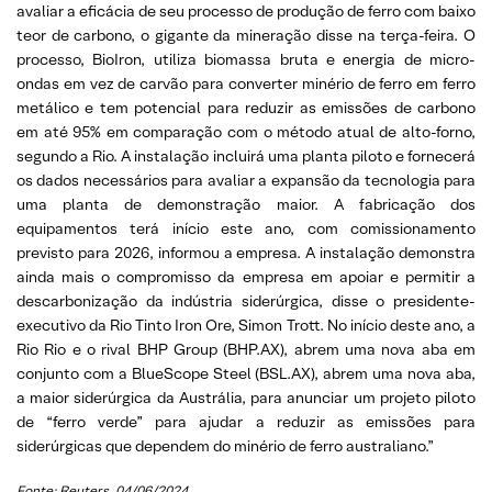
avaliar a eficácia de seu processo de produção de ferro com baixo
teor de carbono, o gigante da mineração disse na terça-feira. O
processo, BioIron, utiliza biomassa bruta e energia de micro-
ondas em vez de carvão para converter minério de ferro em ferro
metálico e tem potencial para reduzir as emissões de carbono
em até 95% em comparação com o método atual de alto-forno,
segundo a Rio. A instalação incluirá uma planta piloto e fornecerá
os dados necessários para avaliar a expansão da tecnologia para
uma planta de demonstração maior. A fabricação dos
equipamentos terá início este ano, com comissionamento
previsto para 2026, informou a empresa. A instalação demonstra
ainda mais o compromisso da empresa em apoiar e permitir a
descarbonização da indústria siderúrgica, disse o presidente-
executivo da Rio Tinto Iron Ore, Simon Trott. No início deste ano, a
Rio Rio e o rival BHP Group (BHP.AX), abrem uma nova aba em
conjunto com a BlueScope Steel (BSL.AX), abrem uma nova aba,
a maior siderúrgica da Austrália, para anunciar um projeto piloto
de “ferro verde” para ajudar a reduzir as emissões para
siderúrgicas que dependem do minério de ferro australiano.”
Fonte: Reuters, 04/06/2024