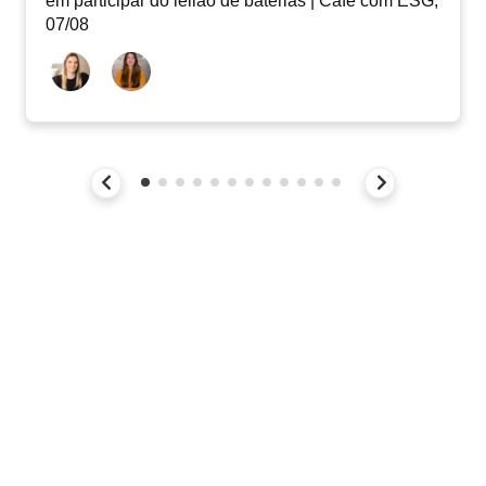
em participar do leilão de baterias | Café com ESG,
07/08