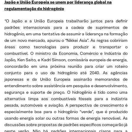
Japão e União Europeia se unem por liderança global na
regulamentação do hidrogênio
“O Japão e a União Europeia trabalharão juntos para definir
padrões internacionais para a cadeia de suprimentos de
hidrogênio, em uma tentativa de assumir a liderança na formação
de um novo mercado, apurou o “Nikkei Asia”. As regras cobririam
áreas como tecnologias para produzir e transportar o
combustível. O ministro da Economia, Comércio e Indústria do
Japão, Ken Saito, e Kadri Simson, comissária europeia de energia,
concordarão em uma próxima reunião para criar um roteiro
conjunto para o uso de hidrogênio até 2040. As agências
japonesas e da União Europeia assinarão memorandos de
entendimento sobre assistência em pesquisa e desenvolvimento,
segurança e suporte de preço. O hidrogênio é tido como uma
alternativa limpa aos combustíveis fósseis para a indústria
pesada, automóveis e aviação. A perspectiva de crescimento é
especialmente boa para o hidrogênio “verde”, que é produzido
usando energia solar ou outras formas de energia renovável. As
discussões sobre propostas de padrões específicos começarão já
neste verão. Não há padrões internacionais claros para a