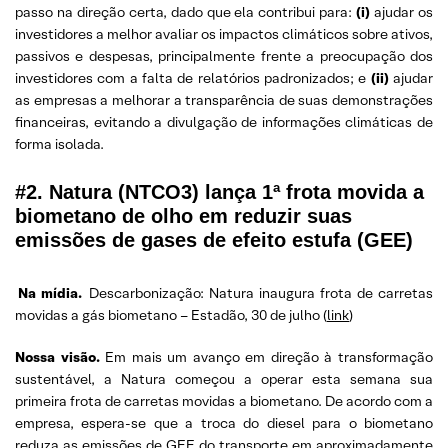
passo na direção certa, dado que ela contribui para:
(i)
ajudar os
investidores a melhor avaliar os impactos climáticos sobre ativos,
passivos e despesas, principalmente frente a preocupação dos
investidores com a falta de relatórios padronizados; e
(ii)
ajudar
as empresas a melhorar a transparência de suas demonstrações
financeiras, evitando a divulgação de informações climáticas de
forma isolada.
#2. Natura (NTCO3) lança 1ª frota movida a
biometano de olho em reduzir suas
emissões de gases de efeito estufa (GEE)
Na mídia.
Descarbonização: Natura inaugura frota de carretas
movidas a gás biometano – Estadão, 30 de julho (
link
)
Nossa visão.
Em mais um avanço em direção à transformação
sustentável, a Natura começou a operar esta semana sua
primeira frota de carretas movidas a biometano. De acordo com a
empresa, espera-se que a troca do diesel para o biometano
reduza as emissões de GEE do transporte em aproximadamente