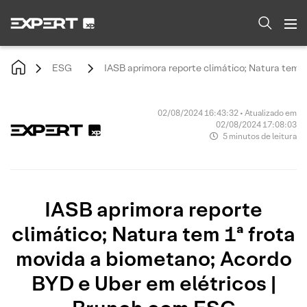
ESG
IASB aprimora reporte climático; Natura tem 
02/08/2024 16:43:32 • Atualizado em
02/08/2024 17:08:03
5 minutos de leitura
IASB aprimora reporte
climático; Natura tem 1ª frota
movida a biometano; Acordo
BYD e Uber em elétricos |