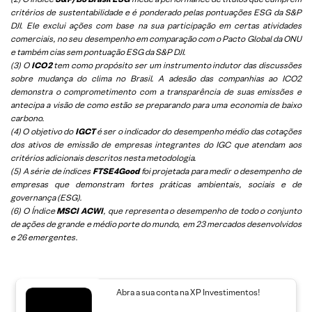
critérios de sustentabilidade e é ponderado pelas pontuações ESG da S&P
DJI. Ele exclui ações com base na sua participação em certas atividades
comerciais, no seu desempenho em comparação com o Pacto Global da ONU
e também cias sem pontuação ESG da S&P DJI.
(3) O
ICO2
tem como propósito ser um instrumento indutor das discussões
sobre mudança do clima no Brasil. A adesão das companhias ao ICO2
demonstra o comprometimento com a transparência de suas emissões e
antecipa a visão de como estão se preparando para uma economia de baixo
carbono.
(4) O objetivo do
IGCT
é ser o indicador do desempenho médio das cotações
dos ativos de emissão de empresas integrantes do IGC que atendam aos
critérios adicionais descritos nesta metodologia.
(5)
A série de índices
FTSE4Good
foi projetada para medir o desempenho de
empresas que demonstram fortes práticas ambientais, sociais e de
governança (ESG).
(6)
O Índice
MSCI ACWI
, que representa o desempenho de todo o conjunto
de ações de grande e médio porte do mundo, em 23 mercados desenvolvidos
e 26 emergentes.
Abra a sua conta na XP Investimentos!