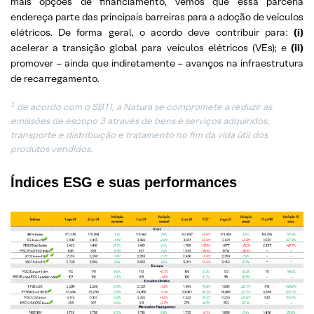
mais opções de financiamento, vemos que essa parceria
endereça parte das principais barreiras para a adoção de veículos
elétricos. De forma geral, o acordo deve contribuir para:
(i)
acelerar a transição global para veículos elétricos (VEs); e
(ii)
promover – ainda que indiretamente – avanços na infraestrutura
de recarregamento.
1
de acordo com o SBTI, a Natura se compromete a reduzir as
emissões de escopo 3 através de bens e serviços adquiridos,
transporte e distribuição e tratamento no fim da vida útil dos
produtos vendidos.
Índices ESG e suas performances