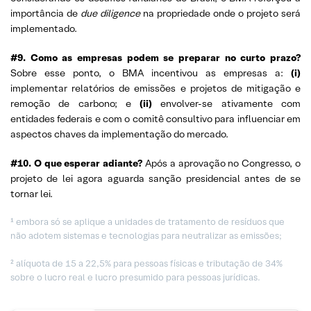
importância de
due diligence
na propriedade onde o projeto será
implementado.
#9. Como as empresas podem se preparar no curto prazo?
Sobre esse ponto, o BMA incentivou as empresas a:
(i)
implementar relatórios de emissões e projetos de mitigação e
remoção de carbono; e
(ii)
envolver-se ativamente com
entidades federais e com o comitê consultivo para influenciar em
aspectos chaves da implementação do mercado.
#10. O que esperar adiante?
Após a aprovação no Congresso, o
projeto de lei agora aguarda sanção presidencial antes de se
tornar lei.
¹ embora só se aplique a unidades de tratamento de resíduos que
não adotem sistemas e tecnologias para neutralizar as emissões;
² alíquota de 15 a 22,5% para pessoas físicas e tributação de 34%
sobre o lucro real e lucro presumido para pessoas jurídicas.