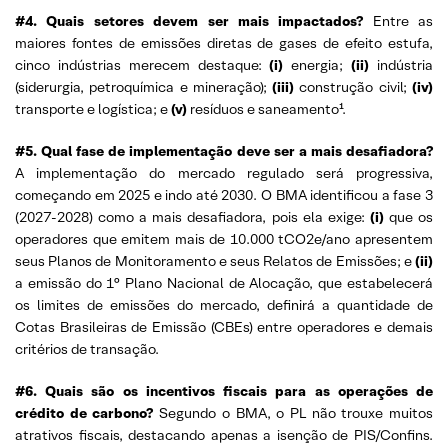
#4. Quais setores devem ser mais impactados?
Entre as
maiores fontes de emissões diretas de gases de efeito estufa,
cinco indústrias merecem destaque:
(i)
energia;
(ii)
indústria
(siderurgia, petroquímica e mineração);
(iii)
construção civil;
(iv)
transporte e logística; e
(v)
resíduos e saneamento¹.
#5. Qual fase de implementação deve ser a mais desafiadora?
A implementação do mercado regulado será progressiva,
começando em 2025 e indo até 2030. O BMA identificou a fase 3
(2027-2028) como a mais desafiadora, pois ela exige:
(i)
que os
operadores que emitem mais de 10.000 tCO2e/ano apresentem
seus Planos de Monitoramento e seus Relatos de Emissões; e
(ii)
a emissão do 1° Plano Nacional de Alocação, que estabelecerá
os limites de emissões do mercado, definirá a quantidade de
Cotas Brasileiras de Emissão (CBEs) entre operadores e demais
critérios de transação.
#6. Quais são os incentivos fiscais para as operações de
crédito de carbono?
Segundo o BMA, o PL não trouxe muitos
atrativos fiscais, destacando apenas a isenção de PIS/Confins.