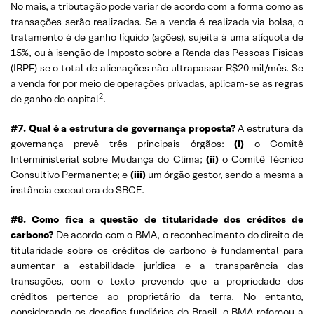
No mais, a tributação pode variar de acordo com a forma como as
transações serão realizadas. Se a venda é realizada via bolsa, o
tratamento é de ganho líquido (ações), sujeita à uma alíquota de
15%, ou à isenção de Imposto sobre a Renda das Pessoas Físicas
(IRPF) se o total de alienações não ultrapassar R$20 mil/mês. Se
a venda for por meio de operações privadas, aplicam-se as regras
2
de ganho de capital
.
#7. Qual é a estrutura de governança proposta?
A estrutura da
governança prevê três principais órgãos:
(i)
o Comitê
Interministerial sobre Mudança do Clima;
(ii)
o Comitê Técnico
Consultivo Permanente; e
(iii)
um órgão gestor, sendo a mesma a
instância executora do SBCE.
#8. Como fica a questão de titularidade dos créditos de
carbono?
De acordo com o BMA, o reconhecimento do direito de
titularidade sobre os créditos de carbono é fundamental para
aumentar a estabilidade jurídica e a transparência das
transações, com o texto prevendo que a propriedade dos
créditos pertence ao proprietário da terra. No entanto,
considerando os desafios fundiários do Brasil, o BMA reforçou a