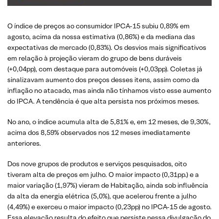
O índice de preços ao consumidor IPCA-15 subiu 0,89% em
agosto, acima da nossa estimativa (0,86%) e da mediana das
expectativas de mercado (0,83%). Os desvios mais significativos
em relação à projeção vieram do grupo de bens duráveis
(+0,04pp), com destaque para automóveis (+0,03pp). Coletas já
sinalizavam aumento dos preços desses itens, assim como da
inflação no atacado, mas ainda não tínhamos visto esse aumento
do IPCA. A tendência é que alta persista nos próximos meses.
No ano, o índice acumula alta de 5,81% e, em 12 meses, de 9,30%,
acima dos 8,59% observados nos 12 meses imediatamente
anteriores.
Dos nove grupos de produtos e serviços pesquisados, oito
tiveram alta de preços em julho. O maior impacto (0,31pp.) e a
maior variação (1,97%) vieram de Habitação, ainda sob influência
da alta da energia elétrica (5,0%), que acelerou frente a julho
(4,49%) e exerceu o maior impacto (0,23pp) no IPCA-15 de agosto.
Essa elevação resulta do efeito que persiste nessa divulgação do