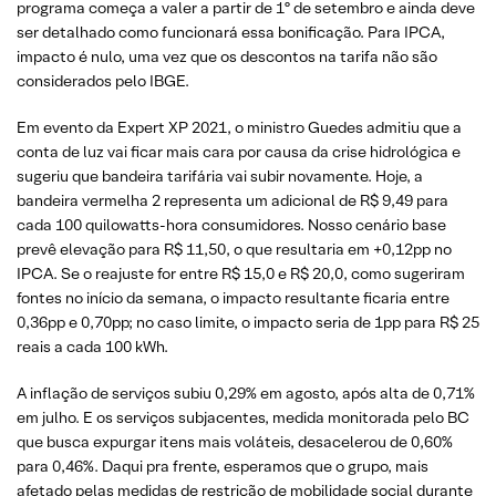
programa começa a valer a partir de 1º de setembro e ainda deve
ser detalhado como funcionará essa bonificação. Para IPCA,
impacto é nulo, uma vez que os descontos na tarifa não são
considerados pelo IBGE.
Em evento da Expert XP 2021, o ministro Guedes admitiu que a
conta de luz vai ficar mais cara por causa da crise hidrológica e
sugeriu que bandeira tarifária vai subir novamente. Hoje, a
bandeira vermelha 2 representa um adicional de R$ 9,49 para
cada 100 quilowatts-hora consumidores. Nosso cenário base
prevê elevação para R$ 11,50, o que resultaria em +0,12pp no
IPCA. Se o reajuste for entre R$ 15,0 e R$ 20,0, como sugeriram
fontes no início da semana, o impacto resultante ficaria entre
0,36pp e 0,70pp; no caso limite, o impacto seria de 1pp para R$ 25
reais a cada 100 kWh.
A inflação de serviços subiu 0,29% em agosto, após alta de 0,71%
em julho. E os serviços subjacentes, medida monitorada pelo BC
que busca expurgar itens mais voláteis, desacelerou de 0,60%
para 0,46%. Daqui pra frente, esperamos que o grupo, mais
afetado pelas medidas de restrição de mobilidade social durante