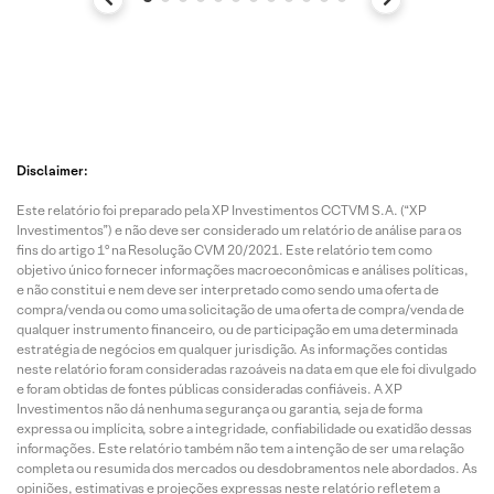
Disclaimer:
Este relatório foi preparado pela XP Investimentos CCTVM S.A. (“XP
Investimentos”) e não deve ser considerado um relatório de análise para os
fins do artigo 1º na Resolução CVM 20/2021. Este relatório tem como
objetivo único fornecer informações macroeconômicas e análises políticas,
e não constitui e nem deve ser interpretado como sendo uma oferta de
compra/venda ou como uma solicitação de uma oferta de compra/venda de
qualquer instrumento financeiro, ou de participação em uma determinada
estratégia de negócios em qualquer jurisdição. As informações contidas
neste relatório foram consideradas razoáveis na data em que ele foi divulgado
e foram obtidas de fontes públicas consideradas confiáveis. A XP
Investimentos não dá nenhuma segurança ou garantia, seja de forma
expressa ou implícita, sobre a integridade, confiabilidade ou exatidão dessas
informações. Este relatório também não tem a intenção de ser uma relação
completa ou resumida dos mercados ou desdobramentos nele abordados. As
opiniões, estimativas e projeções expressas neste relatório refletem a