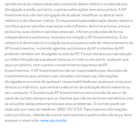
opinião atual do responsável pelo conteúdo deste relatório na data de sua
divulgação e estão, portanto, sujeitas a alterações sem aviso prévio. A XP
Investimentos não tem obrigação de atualizar, modificar ou alterar este
relatório e de informar o leitor. O responsável pela elaboração deste relatório
certifica que as opiniões expressas nele refletem, de forma precisa, única e
exclusiva, suas visões e opiniões pessoais, e foram produzidas de forma
independente e autônoma, inclusive em relação a XP Investimentos. Este
relatório é destinado à circulação exclusiva para a rede de relacionamento da
XP Investimentos, incluindo agentes autônomos da XP e clientes da XP,
podendo também ser divulgado no site da XP. Fica proibida a sua reprodução
ou redistribuição para qualquer pessoa, no todo ou em parte, qualquer que
seja o propósito, sem o prévio consentimento expresso da XP
Investimentos. A XP Investimentos não se responsabiliza por decisões de
investimentos que venham a ser tomadas com base nas informações
divulgadas e se exime de qualquer responsabilidade por quaisquer prejuízos,
diretos ou indiretos, que venham a decorrer da utilização deste material ou
seu conteúdo. A Ouvidoria da XP Investimentos tem a missão de servir de
canal de contato sempre que os clientes que não se sentirem satisfeitos com
as soluções dadas pela empresa aos seus problemas. O contato pode ser
realizado por meio do telefone: 0800 722 3710. Para maiores informações
sobre produtos, tabelas de custos operacionais e política de cobrança, favor
acessar o nosso site:
www.xpi.com.br
.