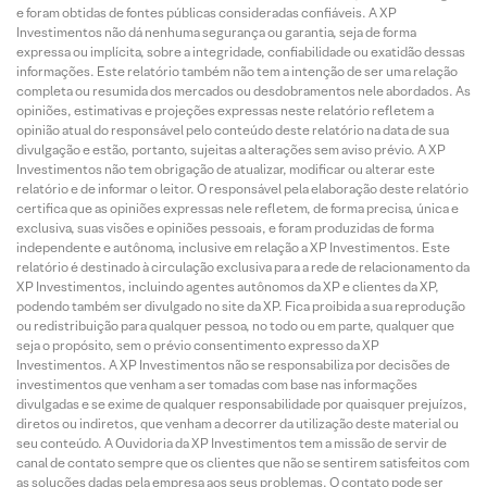
e foram obtidas de fontes públicas consideradas confiáveis. A XP
Investimentos não dá nenhuma segurança ou garantia, seja de forma
expressa ou implícita, sobre a integridade, confiabilidade ou exatidão dessas
informações. Este relatório também não tem a intenção de ser uma relação
completa ou resumida dos mercados ou desdobramentos nele abordados. As
opiniões, estimativas e projeções expressas neste relatório refletem a
opinião atual do responsável pelo conteúdo deste relatório na data de sua
divulgação e estão, portanto, sujeitas a alterações sem aviso prévio. A XP
Investimentos não tem obrigação de atualizar, modificar ou alterar este
relatório e de informar o leitor. O responsável pela elaboração deste relatório
certifica que as opiniões expressas nele refletem, de forma precisa, única e
exclusiva, suas visões e opiniões pessoais, e foram produzidas de forma
independente e autônoma, inclusive em relação a XP Investimentos. Este
relatório é destinado à circulação exclusiva para a rede de relacionamento da
XP Investimentos, incluindo agentes autônomos da XP e clientes da XP,
podendo também ser divulgado no site da XP. Fica proibida a sua reprodução
ou redistribuição para qualquer pessoa, no todo ou em parte, qualquer que
seja o propósito, sem o prévio consentimento expresso da XP
Investimentos. A XP Investimentos não se responsabiliza por decisões de
investimentos que venham a ser tomadas com base nas informações
divulgadas e se exime de qualquer responsabilidade por quaisquer prejuízos,
diretos ou indiretos, que venham a decorrer da utilização deste material ou
seu conteúdo. A Ouvidoria da XP Investimentos tem a missão de servir de
canal de contato sempre que os clientes que não se sentirem satisfeitos com
as soluções dadas pela empresa aos seus problemas. O contato pode ser