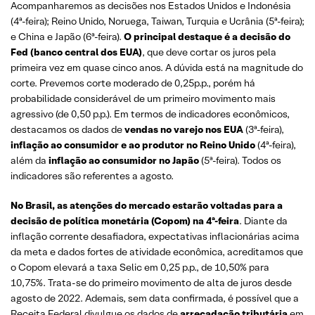
Acompanharemos as decisões nos Estados Unidos e Indonésia
(4ª-feira); Reino Unido, Noruega, Taiwan, Turquia e Ucrânia (5ª-feira);
e China e Japão (6ª-feira).
O principal destaque é a decisão do
Fed (banco central dos EUA)
, que deve cortar os juros pela
primeira vez em quase cinco anos. A dúvida está na magnitude do
corte. Prevemos corte moderado de 0,25p.p., porém há
probabilidade considerável de um primeiro movimento mais
agressivo (de 0,50 p.p.). Em termos de indicadores econômicos,
destacamos os dados de
vendas no varejo nos EUA
(3ª-feira),
inflação ao consumidor e ao produtor no Reino Unido
(4ª-feira),
além da
inflação ao consumidor no Japão
(5ª-feira). Todos os
indicadores são referentes a agosto.
No Brasil, as atenções do mercado estarão voltadas para a
decisão de política monetária (Copom) na 4ª-feira
. Diante da
inflação corrente desafiadora, expectativas inflacionárias acima
da meta e dados fortes de atividade econômica, acreditamos que
o Copom elevará a taxa Selic em 0,25 p.p., de 10,50% para
10,75%. Trata-se do primeiro movimento de alta de juros desde
agosto de 2022. Ademais, sem data confirmada, é possível que a
Receita Federal divulgue os dados de
arrecadação tributária
em