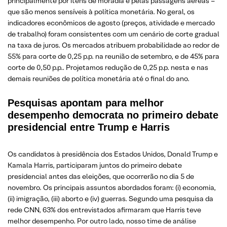
principalmente por itens de moradia e pelas passagens aéreas –
que são menos sensíveis à política monetária. No geral, os
indicadores econômicos de agosto (preços, atividade e mercado
de trabalho) foram consistentes com um cenário de corte gradual
na taxa de juros. Os mercados atribuem probabilidade ao redor de
55% para corte de 0,25 p.p. na reunião de setembro, e de 45% para
corte de 0,50 p.p.. Projetamos redução de 0,25 p.p. nesta e nas
demais reuniões de política monetária até o final do ano.
Pesquisas apontam para melhor
desempenho democrata no primeiro debate
presidencial entre Trump e Harris
Os candidatos à presidência dos Estados Unidos, Donald Trump e
Kamala Harris, participaram juntos do primeiro debate
presidencial antes das eleições, que ocorrerão no dia 5 de
novembro. Os principais assuntos abordados foram: (i) economia,
(ii) imigração, (iii) aborto e (iv) guerras. Segundo uma pesquisa da
rede CNN, 63% dos entrevistados afirmaram que Harris teve
melhor desempenho. Por outro lado, nosso time de análise