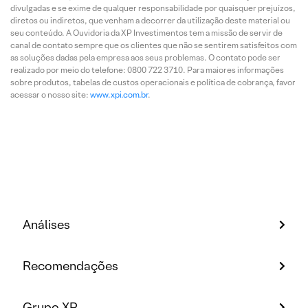
divulgadas e se exime de qualquer responsabilidade por quaisquer prejuízos,
diretos ou indiretos, que venham a decorrer da utilização deste material ou
seu conteúdo. A Ouvidoria da XP Investimentos tem a missão de servir de
canal de contato sempre que os clientes que não se sentirem satisfeitos com
as soluções dadas pela empresa aos seus problemas. O contato pode ser
realizado por meio do telefone: 0800 722 3710. Para maiores informações
sobre produtos, tabelas de custos operacionais e política de cobrança, favor
acessar o nosso site:
www.xpi.com.br
.
Análises
Recomendações
Grupo XP