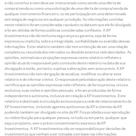
e não constitui e nem deve ser interpretado como sendo uma oferta de
compra/venda ou como uma solicitação de uma oferta de compra/venda de
qualquer instrumento financeiro, ou de participação em uma determinada
estratégia de negócios em qualquer jurisdição. As informações contidas
neste relatório foram consideradas razoáveis na data em que ele foi divulgado
e foram obtidas de fontes públicas consideradas confiáveis. A XP
Investimentos não dá nenhuma segurança ou garantia, seja de forma
expressa ou implícita, sobre a integridade, confiabilidade ou exatidão dessas
informações. Este relatório também não tem a intenção de ser uma relação
completa ou resumida dos mercados ou desdobramentos nele abordados. As
opiniões, estimativas e projeções expressas neste relatório refletem a
opinião atual do responsável pelo conteúdo deste relatório na data de sua
divulgação e estão, portanto, sujeitas a alterações sem aviso prévio. A XP
Investimentos não tem obrigação de atualizar, modificar ou alterar este
relatório e de informar o leitor. O responsável pela elaboração deste relatório
certifica que as opiniões expressas nele refletem, de forma precisa, única e
exclusiva, suas visões e opiniões pessoais, e foram produzidas de forma
independente e autônoma, inclusive em relação a XP Investimentos. Este
relatório é destinado à circulação exclusiva para a rede de relacionamento da
XP Investimentos, incluindo agentes autônomos da XP e clientes da XP,
podendo também ser divulgado no site da XP. Fica proibida a sua reprodução
ou redistribuição para qualquer pessoa, no todo ou em parte, qualquer que
seja o propósito, sem o prévio consentimento expresso da XP
Investimentos. A XP Investimentos não se responsabiliza por decisões de
investimentos que venham a ser tomadas com base nas informações