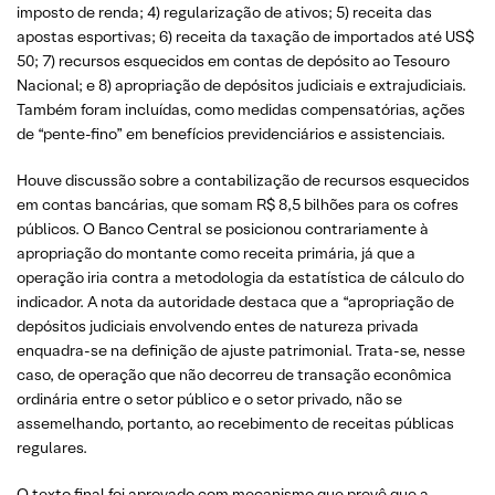
imposto de renda; 4) regularização de ativos; 5) receita das
apostas esportivas; 6) receita da taxação de importados até US$
50; 7) recursos esquecidos em contas de depósito ao Tesouro
Nacional; e 8) apropriação de depósitos judiciais e extrajudiciais.
Também foram incluídas, como medidas compensatórias, ações
de “pente-fino” em benefícios previdenciários e assistenciais.
Houve discussão sobre a contabilização de recursos esquecidos
em contas bancárias, que somam R$ 8,5 bilhões para os cofres
públicos. O Banco Central se posicionou contrariamente à
apropriação do montante como receita primária, já que a
operação iria contra a metodologia da estatística de cálculo do
indicador. A nota da autoridade destaca que a “apropriação de
depósitos judiciais envolvendo entes de natureza privada
enquadra-se na definição de ajuste patrimonial. Trata-se, nesse
caso, de operação que não decorreu de transação econômica
ordinária entre o setor público e o setor privado, não se
assemelhando, portanto, ao recebimento de receitas públicas
regulares.
O texto final foi aprovado com mecanismo que prevê que a