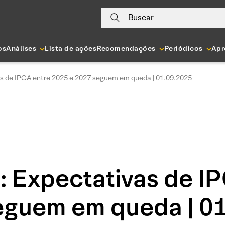
Buscar
os
Análises
Lista de ações
Recomendações
Periódicos
Apr
as de IPCA entre 2025 e 2027 seguem em queda | 01.09.2025
: Expectativas de I
eguem em queda | 0