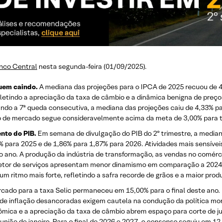
nco Central
nesta segunda-feira (01/09/2025).
uem caindo.
A mediana das projeções para o IPCA de 2025 recuou de 
etindo a apreciação da taxa de câmbio e a dinâmica benigna de preço
o a 7ª queda consecutiva, a mediana das projeções caiu de 4,33% par
o de mercado segue consideravelmente acima da meta de 3,00% para to
nto do PIB.
Em semana de divulgação do PIB do 2º trimestre, a median
para 2025 e de 1,86% para 1,87% para 2026. Atividades mais sensívei
do ano. A produção da indústria de transformação, as vendas no comérc
setor de serviços apresentam menor dinamismo em comparação a 2024.
um ritmo mais forte, refletindo a safra recorde de grãos e a maior prod
ado para a taxa Selic permaneceu em 15,00% para o final deste ano. Po
de inflação desancoradas exigem cautela na condução da política monet
mica e a apreciação da taxa de câmbio abrem espaço para corte de jur
 reunião de janeiro. Para o final de 2026 e 2027, o consenso seguiu em 