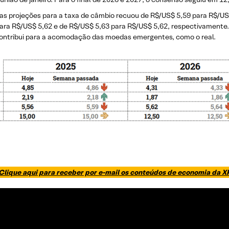
s projeções para a taxa de câmbio recuou de R$/US$ 5,59 para R$/US$ 
a R$/US$ 5,62 e de R$/US$ 5,63 para R$/US$ 5,62, respectivamente. A
contribui para a acomodação das moedas emergentes, como o real.
Clique aqui para receber por e-mail os conteúdos de economia da X