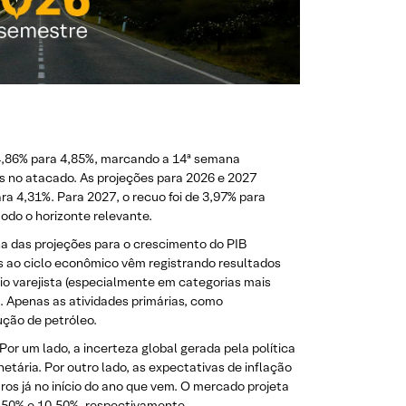
4,86% para 4,85%, marcando a 14ª semana
s no atacado. As projeções para 2026 e 2027
a 4,31%. Para 2027, o recuo foi de 3,97% para
do o horizonte relevante.
a das projeções para o crescimento do PIB
s ao ciclo econômico vêm registrando resultados
io varejista (especialmente em categorias mais
 Apenas as atividades primárias, como
ução de petróleo.
r um lado, a incerteza global gerada pela política
ária. Por outro lado, as expectativas de inflação
os já no início do ano que vem. O mercado projeta
12,50% e 10,50%, respectivamente.