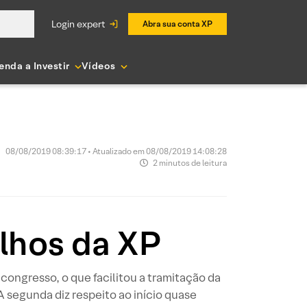
login expert
Abra sua conta XP
enda a Investir
Vídeos
08/08/2019 08:39:17 • Atualizado em 08/08/2019 14:08:28
2 minutos de leitura
lhos da XP
congresso, o que facilitou a tramitação da
 segunda diz respeito ao início quase