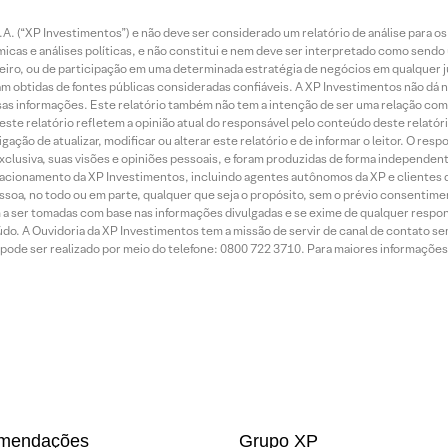
. (“XP Investimentos”) e não deve ser considerado um relatório de análise para os
as e análises políticas, e não constitui e nem deve ser interpretado como sendo
iro, ou de participação em uma determinada estratégia de negócios em qualquer ju
ram obtidas de fontes públicas consideradas confiáveis. A XP Investimentos não dá
dessas informações. Este relatório também não tem a intenção de ser uma relação
te relatório refletem a opinião atual do responsável pelo conteúdo deste relatório
ção de atualizar, modificar ou alterar este relatório e de informar o leitor. O resp
exclusiva, suas visões e opiniões pessoais, e foram produzidas de forma independen
relacionamento da XP Investimentos, incluindo agentes autônomos da XP e clientes 
essoa, no todo ou em parte, qualquer que seja o propósito, sem o prévio consenti
a ser tomadas com base nas informações divulgadas e se exime de qualquer respons
do. A Ouvidoria da XP Investimentos tem a missão de servir de canal de contato se
ode ser realizado por meio do telefone: 0800 722 3710. Para maiores informações 
mendações
Grupo XP