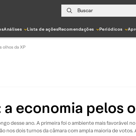
Buscar
os
Análises
Lista de ações
Recomendações
Periódicos
Apr
s olhos da XP
 a economia pelos o
ngo desse ano. A primeira foi o ambiente mais favorável no 
ão nos dois turnos da câmara com ampla maioria de votos. A