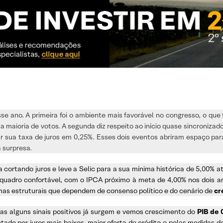
se ano. A primeira foi o ambiente mais favorável no congresso, o que 
maioria de votos. A segunda diz respeito ao início quase sincronizad
r sua taxa de juros em 0,25%. Esses dois eventos abriram espaço par
 surpresa.
cortando juros e leve a Selic para a sua mínima histórica de 5,00% até
quadro confortável, com o IPCA próximo à meta de 4,00% nos dois 
as estruturais que dependem de consenso político e do cenário de
cr
mas alguns sinais positivos já surgem e vemos crescimento do
PIB de 
ado por juros mais baixos, maior oferta de crédito e pelas medidas d