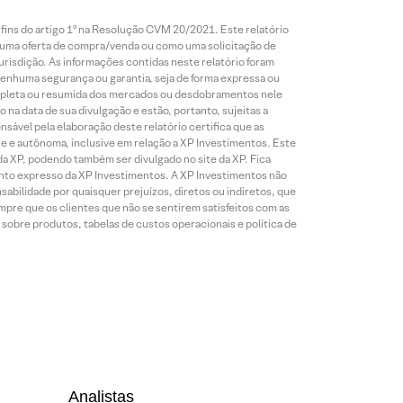
 fins do artigo 1º na Resolução CVM 20/2021. Este relatório
 uma oferta de compra/venda ou como uma solicitação de
risdição. As informações contidas neste relatório foram
 nenhuma segurança ou garantia, seja de forma expressa ou
 completa ou resumida dos mercados ou desdobramentos nele
 na data de sua divulgação e estão, portanto, sujeitas a
onsável pela elaboração deste relatório certifica que as
te e autônoma, inclusive em relação a XP Investimentos. Este
da XP, podendo também ser divulgado no site da XP. Fica
mento expresso da XP Investimentos. A XP Investimentos não
abilidade por quaisquer prejuízos, diretos ou indiretos, que
mpre que os clientes que não se sentirem satisfeitos com as
sobre produtos, tabelas de custos operacionais e política de
Analistas