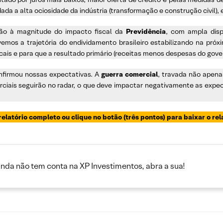
a a alta ociosidade da indústria (transformação e construção civil), e
ção à magnitude do impacto fiscal da
Previdência
, com ampla disp
emos a trajetória do endividamento brasileiro estabilizando na próx
ais e para que a resultado primário (receitas menos despesas do govern
firmou nossas expectativas. A
guerra comercial
, travada não apena
iais seguirão no radar, o que deve impactar negativamente as expec
relatório completo ou clique no botão (três pontos) para baixar o re
inda não tem conta na XP Investimentos, abra a sua!