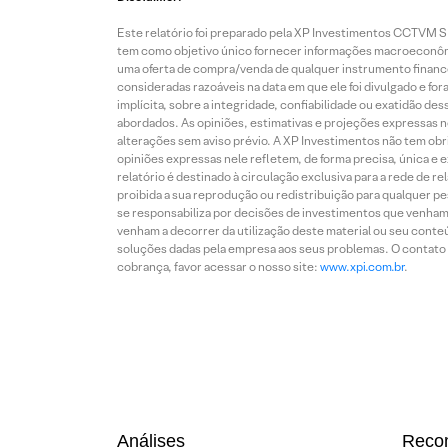
Este relatório foi preparado pela XP Investimentos CCTVM S.A
tem como objetivo único fornecer informações macroeconômic
uma oferta de compra/venda de qualquer instrumento finance
consideradas razoáveis na data em que ele foi divulgado e fo
implícita, sobre a integridade, confiabilidade ou exatidão 
abordados. As opiniões, estimativas e projeções expressas nes
alterações sem aviso prévio. A XP Investimentos não tem obriga
opiniões expressas nele refletem, de forma precisa, única e 
relatório é destinado à circulação exclusiva para a rede de 
proibida a sua reprodução ou redistribuição para qualquer p
se responsabiliza por decisões de investimentos que venham 
venham a decorrer da utilização deste material ou seu conteú
soluções dadas pela empresa aos seus problemas. O contato p
cobrança, favor acessar o nosso site:
www.xpi.com.br
.
Análises
Reco