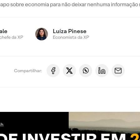
papo sobre economia para não deixar nenhuma informação r
ale
Luíza Pinese
chefe da XP
Economista da XP
Compartilhar: