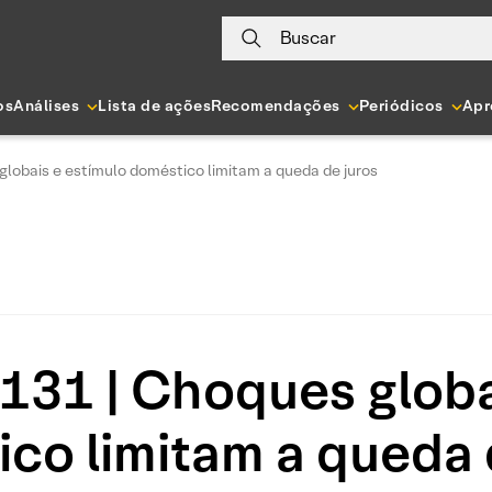
Buscar
os
Análises
Lista de ações
Recomendações
Periódicos
Apr
lobais e estímulo doméstico limitam a queda de juros
31 | Choques globa
co limitam a queda 