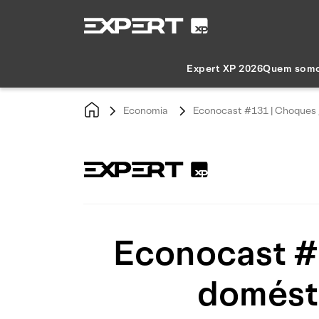
Expert XP 2026
Quem som
Economia
Econocast #131 | Choques g
Econocast #1
domésti