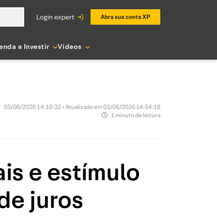
login expert
Abra sua conta XP
enda a Investir
Vídeos
03/06/2026 14:10:32 • Atualizado em 03/06/2026 14:54:19
1 minuto de leitura
is e estímulo
de juros