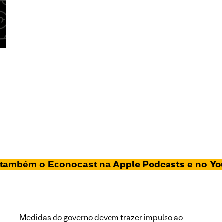
Apple Podcasts
Yo
também o Econocast na
e no
Medidas do governo devem trazer impulso ao