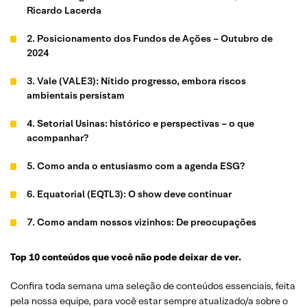
Ricardo Lacerda
2. Posicionamento dos Fundos de Ações – Outubro de
2024
3. Vale (VALE3): Nítido progresso, embora riscos
ambientais persistam
4. Setorial Usinas: histórico e perspectivas – o que
acompanhar?
5. Como anda o entusiasmo com a agenda ESG?
6. Equatorial (EQTL3): O show deve continuar
7. Como andam nossos vizinhos: De preocupações
inflacionárias para fiscais
Top 10 conteúdos que você não pode deixar de ver.
8. De Olho nos Leilões do Tesouro | Outubro 2024
Confira toda semana uma seleção de conteúdos essenciais, feita
9. Netflix: Pioneira do streaming divulga resultados do 3T24
pela nossa equipe, para você estar sempre atualizado/a sobre o