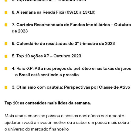
8. A semana na Renda Fixa (09/10 a 13/10)
7. Carteira Recomendada de Fundos Imobiliários – Outubro
de 2023
6. Calendário de resultados do 3º trimestre de 2023
5. Top 10 ações XP – Outubro 2023
4. Raio-XP: Alta nos preços do petróleo e nas taxas de juros
– o Brasil está sentindo a pressão
3. Otimismo com cautela: Perspectivas por Classe de Ativo
| Outubro 2023
Top 10: os conteúdos mais lidos da semana.
2. Janela de oportunidade em FIIs se aproxima com
Reavaliação Patrimonial de seus portfólios
Mais uma semana se passou e nossos conteúdos certamente
ajudaram você a investir melhor ou a saber um pouco mais sobre
1. Carteiras Recomendadas: confira nossas
o universo do mercado financeiro.
recomendações para ações, FIIs, dividendos, internacional