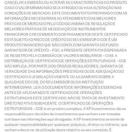
CANCELAR A EMISSÃO OU ALTERAR AS CARACTERÍSTICAS DO PRODUTO,
CASO O VALOR MÍNIMO NÃO SEJA ATINGIDO OU HAJA ALTERAÇÃO NAS
CONDIÇÕES DE MERCADO. ESTE DOCUMENTO FOI PREPARADO COM AS
INFORMAÇÕES NECESSÁRIAS AO ATENDIMENTO DAS MELHORES
PRÁTICAS DE MERCADO PELO CÓDIGO ANBIMA DE REGULAÇÃO E
MELHORES PRÁTICAS DE NEGOCIAÇÃO DE INSTRUMENTOS
FINANCEIROS O RECEBIMENTO DOS PAGAMENTOS DESTE CERTIFICADO
ESTÁ SUJEITO AO RISCO DE CRÉDITO DO SEU EMISSOR O COE É UM
PRODUTO FINANCEIRO QUE NÃO CONTA COM GARANTIA DO FUNDO
GARANTIDOR DE CRÉDITO – FGC. A PRESENTE OFERTA FOI DISPENSADA
DE REGISTRO PELA COMISSÃO DE VALORES MOBILIÁRIOS – CVM. A
DISTRIBUIÇÃO DE CERTIFICADO DE OPERAÇÕES ESTRUTURADAS – COE
NÃO IMPLICA, POR PARTE DOS ÓRGÃOS REGULADORES, GARANTIA DE
VERACIDADE DAS INFORMAÇÕES PRESTADAS OU DE ADEQUAÇÃO DO
CERTIFICADO À LEGISLAÇÃO VIGENTE OU JULGAMENTO SOBRE A
QUALIDADE DO COE, DO SEU EMISSOR OU DA INSTITUIÇÃO
INTERMEDIÁRIA. LEIA O DOCUMENTO DE INFORMAÇÕES ESSENCIAIS
ANTES DE APLICAR NESTE CERTIFICADO DE OPERAÇÕES
ESTRUTURADAS ESTE CERTIFICADO. NÃO SE TRATA DE INVESTIMENTO
DIRETO NO ATIVO SUBJACENTE. O CERTIFICADO DE OPERAÇÕES
ESTRUTURADAS – COE é um produto complexo. A XP Investimentos não se
responsabiliza por decisões de investimentos que venham a ser tomadas
com base nas informações aqui divulgadas. A XP Investimentos se exime de
qualquer responsabilidade por quaisquer prejuízos, diretos ou indiretos, que
venham a decorrer da utilização deste relatório ou seu conteúdo. É