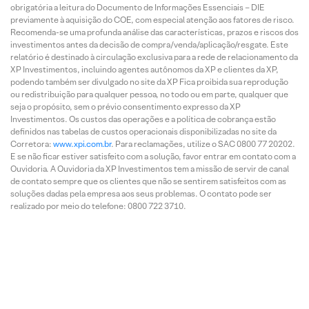
obrigatória a leitura do Documento de Informações Essenciais – DIE
previamente à aquisição do COE, com especial atenção aos fatores de risco.
Recomenda-se uma profunda análise das características, prazos e riscos dos
investimentos antes da decisão de compra/venda/aplicação/resgate. Este
relatório é destinado à circulação exclusiva para a rede de relacionamento da
XP Investimentos, incluindo agentes autônomos da XP e clientes da XP,
podendo também ser divulgado no site da XP Fica proibida sua reprodução
ou redistribuição para qualquer pessoa, no todo ou em parte, qualquer que
seja o propósito, sem o prévio consentimento expresso da XP
Investimentos. Os custos das operações e a política de cobrança estão
definidos nas tabelas de custos operacionais disponibilizadas no site da
Corretora:
www.xpi.com.br
. Para reclamações, utilize o SAC 0800 77 20202.
E se não ficar estiver satisfeito com a solução, favor entrar em contato com a
Ouvidoria. A Ouvidoria da XP Investimentos tem a missão de servir de canal
de contato sempre que os clientes que não se sentirem satisfeitos com as
soluções dadas pela empresa aos seus problemas. O contato pode ser
realizado por meio do telefone: 0800 722 3710.