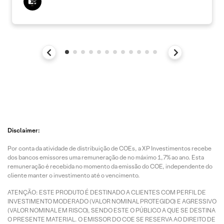
Disclaimer:
Por conta da atividade de distribuição de COEs, a XP Investimentos recebe
dos bancos emissores uma remuneração de no máximo 1,7% ao ano. Esta
remuneração é recebida no momento da emissão do COE, independente do
cliente manter o investimento até o vencimento.
ATENÇÃO: ESTE PRODUTO É DESTINADO A CLIENTES COM PERFIL DE
INVESTIMENTO MODERADO (VALOR NOMINAL PROTEGIDO) E AGRESSIVO
(VALOR NOMINAL EM RISCO), SENDO ESTE O PÚBLICO A QUE SE DESTINA
O PRESENTE MATERIAL. O EMISSOR DO COE SE RESERVA AO DIREITO DE