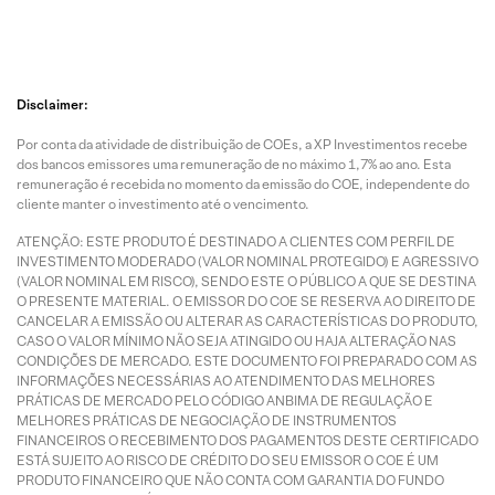
Disclaimer:
Por conta da atividade de distribuição de COEs, a XP Investimentos recebe
dos bancos emissores uma remuneração de no máximo 1,7% ao ano. Esta
remuneração é recebida no momento da emissão do COE, independente do
cliente manter o investimento até o vencimento.
ATENÇÃO: ESTE PRODUTO É DESTINADO A CLIENTES COM PERFIL DE
INVESTIMENTO MODERADO (VALOR NOMINAL PROTEGIDO) E AGRESSIVO
(VALOR NOMINAL EM RISCO), SENDO ESTE O PÚBLICO A QUE SE DESTINA
O PRESENTE MATERIAL. O EMISSOR DO COE SE RESERVA AO DIREITO DE
CANCELAR A EMISSÃO OU ALTERAR AS CARACTERÍSTICAS DO PRODUTO,
CASO O VALOR MÍNIMO NÃO SEJA ATINGIDO OU HAJA ALTERAÇÃO NAS
CONDIÇÕES DE MERCADO. ESTE DOCUMENTO FOI PREPARADO COM AS
INFORMAÇÕES NECESSÁRIAS AO ATENDIMENTO DAS MELHORES
PRÁTICAS DE MERCADO PELO CÓDIGO ANBIMA DE REGULAÇÃO E
MELHORES PRÁTICAS DE NEGOCIAÇÃO DE INSTRUMENTOS
FINANCEIROS O RECEBIMENTO DOS PAGAMENTOS DESTE CERTIFICADO
ESTÁ SUJEITO AO RISCO DE CRÉDITO DO SEU EMISSOR O COE É UM
PRODUTO FINANCEIRO QUE NÃO CONTA COM GARANTIA DO FUNDO