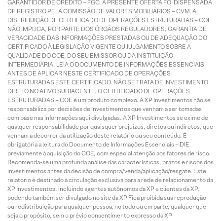
GARANTIDOR DE CRÉDITO – FGC. A PRESENTE OFERTA FOI DISPENSADA
DE REGISTRO PELA COMISSÃO DE VALORES MOBILIÁRIOS – CVM. A
DISTRIBUIÇÃO DE CERTIFICADO DE OPERAÇÕES ESTRUTURADAS – COE
NÃO IMPLICA, POR PARTE DOS ÓRGÃOS REGULADORES, GARANTIA DE
VERACIDADE DAS INFORMAÇÕES PRESTADAS OU DE ADEQUAÇÃO DO
CERTIFICADO À LEGISLAÇÃO VIGENTE OU JULGAMENTO SOBRE A
QUALIDADE DO COE, DO SEU EMISSOR OU DA INSTITUIÇÃO
INTERMEDIÁRIA. LEIA O DOCUMENTO DE INFORMAÇÕES ESSENCIAIS
ANTES DE APLICAR NESTE CERTIFICADO DE OPERAÇÕES
ESTRUTURADAS ESTE CERTIFICADO. NÃO SE TRATA DE INVESTIMENTO
DIRETO NO ATIVO SUBJACENTE. O CERTIFICADO DE OPERAÇÕES
ESTRUTURADAS – COE é um produto complexo. A XP Investimentos não se
responsabiliza por decisões de investimentos que venham a ser tomadas
com base nas informações aqui divulgadas. A XP Investimentos se exime de
qualquer responsabilidade por quaisquer prejuízos, diretos ou indiretos, que
venham a decorrer da utilização deste relatório ou seu conteúdo. É
obrigatória a leitura do Documento de Informações Essenciais – DIE
previamente à aquisição do COE, com especial atenção aos fatores de risco.
Recomenda-se uma profunda análise das características, prazos e riscos dos
investimentos antes da decisão de compra/venda/aplicação/resgate. Este
relatório é destinado à circulação exclusiva para a rede de relacionamento da
XP Investimentos, incluindo agentes autônomos da XP e clientes da XP,
podendo também ser divulgado no site da XP Fica proibida sua reprodução
ou redistribuição para qualquer pessoa, no todo ou em parte, qualquer que
seja o propósito, sem o prévio consentimento expresso da XP