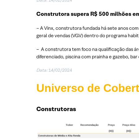
Data:
14/02/2024
Construtora supera R$ 500 milhões e
– A Vinx, construtora fundada há sete anos com
geral de vendas (VGV) dentro do programa habit
– A construtora tem foco na qualificação das á
diferenciado, piscina com prainha e gazebo, bar 
Data:
14/02/2024
Universo de Cober
Construtoras