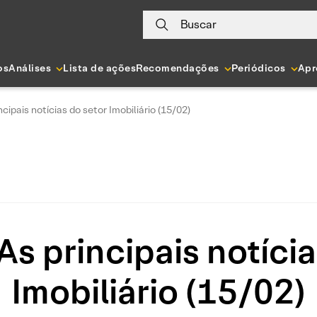
Buscar
os
Análises
Lista de ações
Recomendações
Periódicos
Apr
ncipais notícias do setor Imobiliário (15/02)
As principais notíci
Imobiliário (15/02)