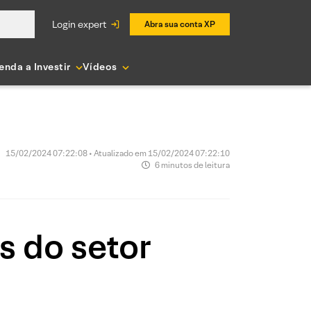
login expert
Abra sua conta XP
enda a Investir
Vídeos
15/02/2024 07:22:08 • Atualizado em 15/02/2024 07:22:10
6 minutos de leitura
as do setor