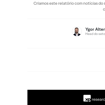
Criamos este relatório com notícias do
c
Ygor Alte
Head do setor