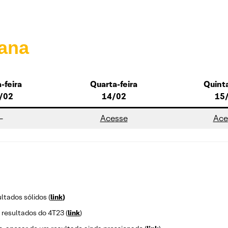
ana
-feira
Quarta-feira
Quinta
/02
14/02
15
–
Ace
sse
Ace
ltados sólidos (
link
)
resultados do 4T23 (
link
)